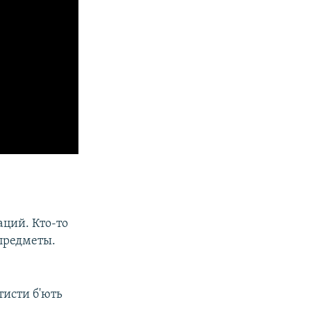
аций. Кто-то
 предметы.
тисти б'ють