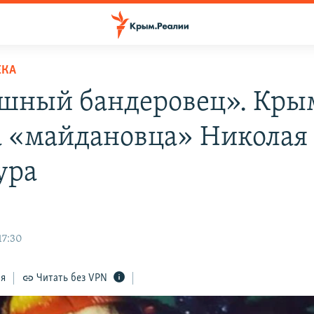
ЕКА
шный бандеровец». Кры
а «майдановца» Николая
ура
17:30
ся
Читать без VPN