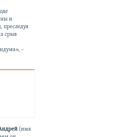
роде
ины и
, преследуя
на срыв
ндума», –
Андрей
(имя
аем он