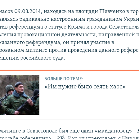
часов 09.03.2014, находясь на площади Шевченко в го
 являясь радикально настроенным гражданином Укра
тив референдума о статусе Крыма и города Севастополя
вления провокационной деятельности, направленной 
казанного референдума, он принял участие в
ованном митинге против проведения данного рефере
решении российского суда.
БОЛЬШЕ ПО ТЕМЕ:
«Им нужно было сеять хаос»
а митинге в Севастополе был еще один «майдановец» –
просьбе собеседника
– КР
)
.
Как он утверждает
,
с Никол