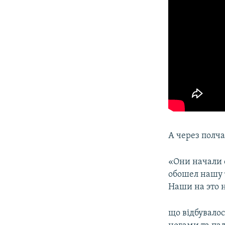
А через полч
«Они начали 
обошел нашу т
Наши на это 
що відбувалос