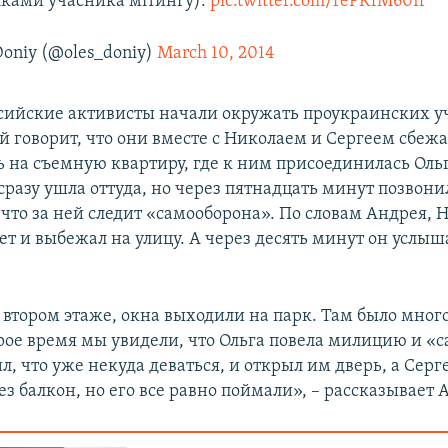
лками учасника мітингу):
pic.twitter.com/rePKfM60If
Doniy (@oles_doniy)
March 10, 2014
сийские активисты начали окружать проукраинских у
й говорит, что они вместе с Николаем и Сергеем сбеж
ь на съемную квартиру, где к ним присоединилась Оль
сразу ушла оттуда, но через пятнадцать минут позвон
что за ней следит «самооборона». По словам Андрея, 
ет и выбежал на улицу. А через десять минут он услыш
втором этаже, окна выходили на парк. Там было мног
рое время мы увидели, что Ольга повела милицию и «
л, что уже некуда деваться, и открыл им дверь, а Сер
з балкон, но его все равно поймали», – рассказывает 