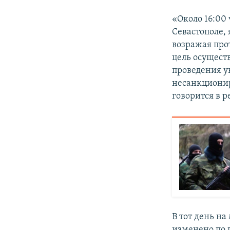
«Около 16:00 
Севастополе,
возражая про
цель осущест
проведения у
несанкционир
говорится в 
В тот день н
изменено по 