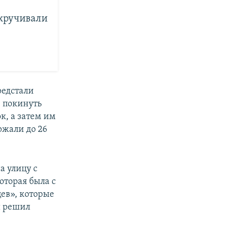
акручивали
редстали
е покинуть
ок, а затем им
ржали до 26
а улицу с
которая была с
ев», которые
й решил