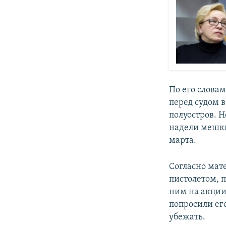
По его слова
перед судом в
полуостров. Н
надели мешки
марта.
Согласно мат
пистолетом, 
ним на акции
попросили его
убежать.