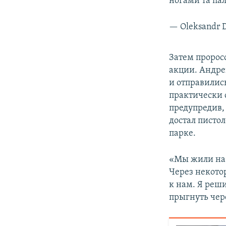
ногами та па
— Oleksandr 
Затем пророс
акции. Андре
и отправилис
практически 
предупредив, 
достал пистол
парке.
«Мы жили на 
Через некото
к нам. Я реши
прыгнуть чере