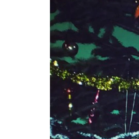
ПОБЕДИТЕЛЕЙ НЕ СУДЯТ?
КРЫМ.НЕПОКОРЕННЫЙ
ELIFBE
УКРАИНСКАЯ ПРОБЛЕМА КРЫМА