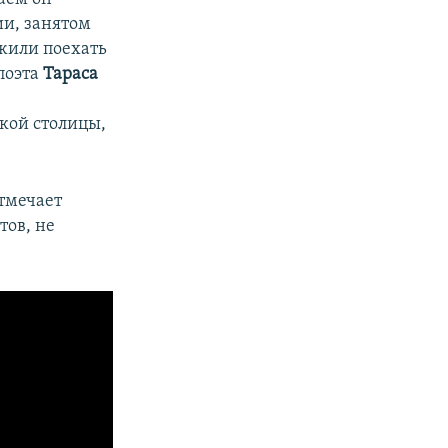
ии, занятом
жили поехать
поэта
Тараса
ской столицы,
тмечает
тов, не