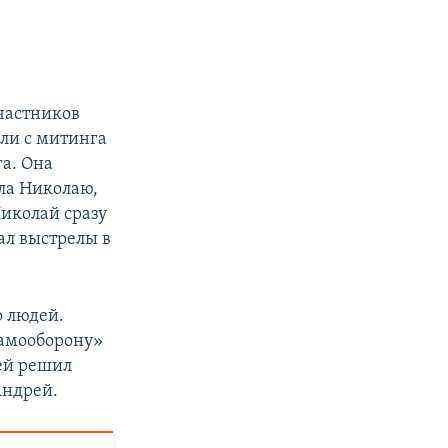
частников
али с митинга
га. Она
ила Николаю,
Николай сразу
ал выстрелы в
о людей.
самооборону»
гей решил
Андрей.