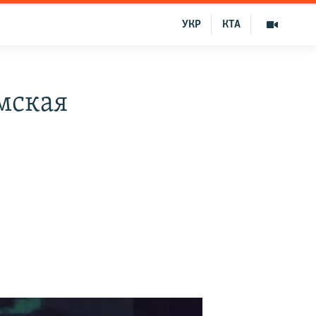
УКР
КТА
мская