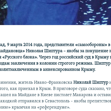
ад, 9 марта 2014 года, представители «самообороны» в
айдановца» Николая Шиптура – якобы за покушение н
я «Русского блока». Через год российский суд в Крыму
 годам заключения в колонии строгого режима. Шиптур
политзаключенным в аннексированном Крыму.
винения, житель Ивано-Франковска
Николай Шиптур
того, как приехал в Крым. В приговоре суда сказано, чт
нашел на Майдане в Киеве пистолет Макарова и оставил
находкой отправился в Севастополь – якобы препятство
ению» крымчан на «референдуме».