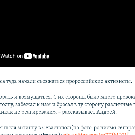
аса туда начали съезжаться пророссийские активисты.
орать и возмущаться. С их стороны было много провок
олпу, забежал к нам и бросал в ту сторону различные
никак не реагировали», – рассказывает Андрей.
я після мітингу в Севастополі(на фото-російські сепара