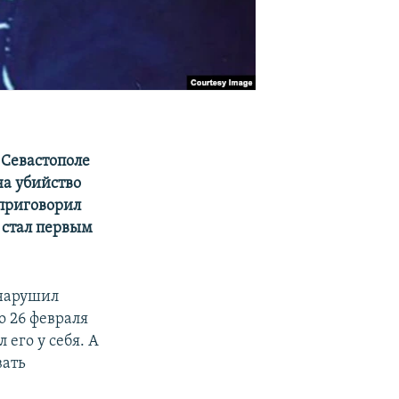
 Севастополе
а убийство
 приговорил
 стал первым
нарушил
о 26 февраля
 его у себя. А
вать