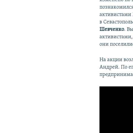
познакомился
активистами 
в Севастопол
Шевченко
. В
активистами
они поселили
На акции воз
Андрей. По ег
предпринимая