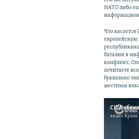
НАТО либо ещ
информационн
Что касается 
европейскую.
республиканц
баталии в ин
конфликт. Опя
почитаете вся
буквально так
местным влас
видео
Крым.