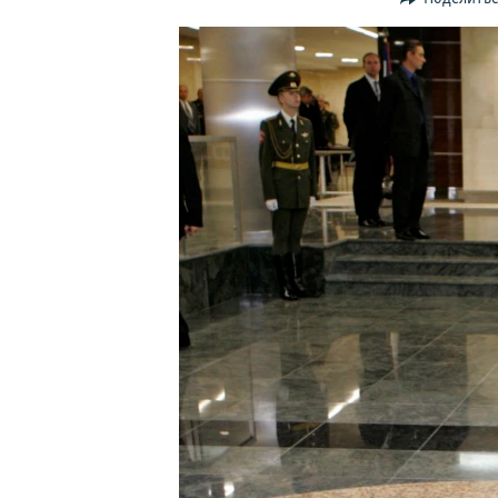
ПОБЕДИТЕЛЕЙ НЕ СУДЯТ?
КРЫМ.НЕПОКОРЕННЫЙ
ELIFBE
УКРАИНСКАЯ ПРОБЛЕМА КРЫМА