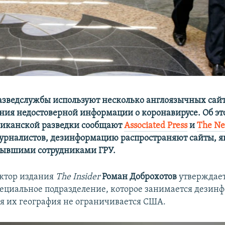
азведслужбы используют несколько англоязычных сайт
ния недостоверной информации о коронавирусе. Об эт
риканской разведки сообщают
Associated Press
и
The Ne
рналистов, дезинформацию распространяют сайты, я
бывшими сотрудниками ГРУ.
ктор издания
The Insider
Роман Доброхотов
утверждает,
пециальное подразделение, которое занимается дезин
 их география не ограничивается США.