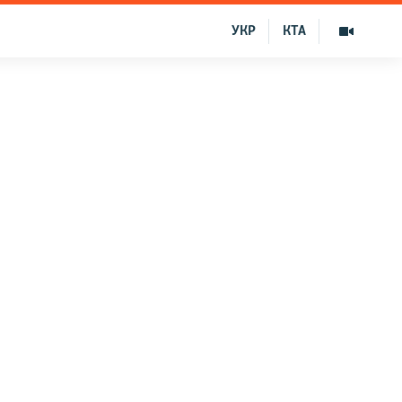
УКР
КТА