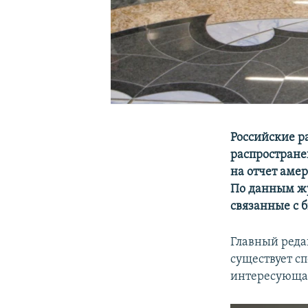
Российские р
распростране
на отчет аме
По данным жу
связанные с 
Главный реда
существует с
интересующая