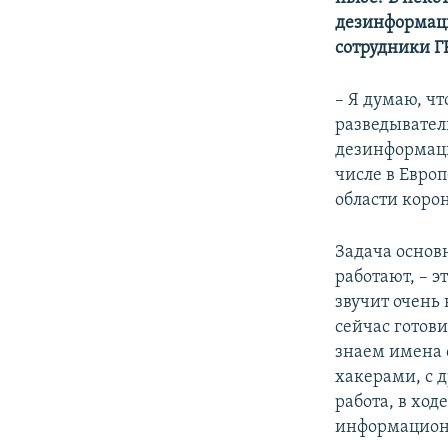
дезинформаци
сотрудники Г
– Я думаю, чт
разведывател
дезинформаци
числе в Евро
области корон
Задача основн
работают, – э
звучит очень 
сейчас готови
знаем имена 
хакерами, с 
работа, в ход
информацион