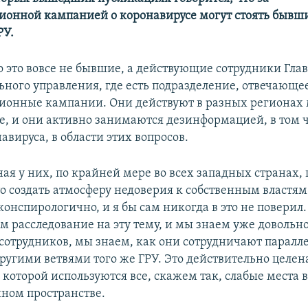
онной кампанией о коронавирусе могут стоять бывш
РУ.
Auto
240p
360p
480p
о это вовсе не бывшие, а действующие сотрудники Гла
720p
1080p
ьного управления, где есть подразделение, отвечающее
онные кампании. Они действуют в разных регионах 
пе, и они активно занимаются дезинформацией, в том ч
авируса, в области этих вопросов.
ая у них, по крайней мере во всех западных странах, 
то создать атмосферу недоверия к собственным властям
конспирологично, и я бы сам никогда в это не поверил
м расследование на эту тему, и мы знаем уже довольн
сотрудников, мы знаем, как они сотрудничают паралле
другими ветвями того же ГРУ. Это действительно целе
е которой используются все, скажем так, слабые места 
ном пространстве.