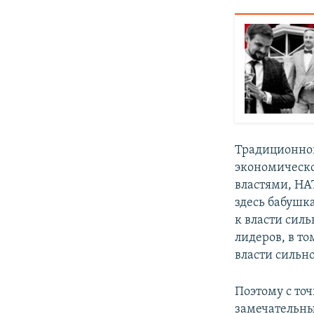
Традиционной
экономическ
властями, НАТ
здесь бабушка
к власти силь
лидеров, в т
власти сильно
Поэтому с то
замечательный