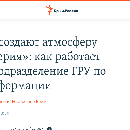
создают атмосферу
ерия»: как работает
одразделение ГРУ по
формации
нская
Настоящее Время
08:30
ся
Читать без VPN