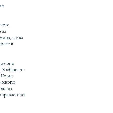
480p
ие
720p
1080p
вного
 за
мира, в том
px
width
исле в
где они
. Вообще это
. Но мы
о много:
льно с
направленная
в