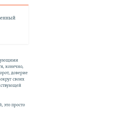
твенный
твующими
я, конечно,
орот, доверие
вокруг своих
ействующей
, это просто