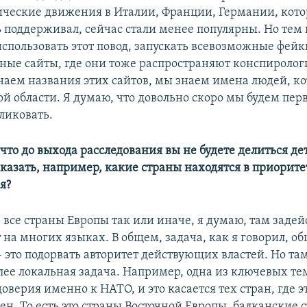
ческие движения в Италии, Франции, Германии, котор
 поддерживал, сейчас стали менее популярны. Но тем
спользовать этот повод, запускать всевозможные фейки
нные сайты, где они тоже распространяют конспироло
наем названия этих сайтов, мы знаем имена людей, к
ой области. Я думаю, что довольно скоро мы будем пер
ликовать.
что до выхода расследования вы не будете делиться де
казать, например, какие страны находятся в приоритет
я?
 все страны Европы так или иначе, я думаю, там заде
на многих языках. В общем, задача, как я говорил, об
 это подорвать авторитет действующих властей. Но там
лее локальная задача. Например, одна из ключевых тем
доверия именно к НАТО, и это касается тех стран, где э
ен. То есть это страны Восточной Европы, балканские 