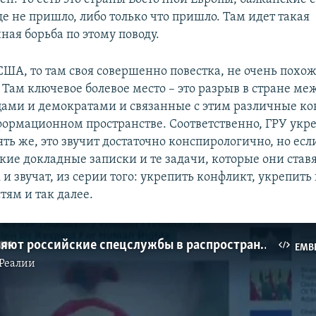
е не пришло, либо только что пришло. Там идет такая
ая борьба по этому поводу.
США, то там своя совершенно повестка, не очень похож
 Там ключевое болевое место – это разрыв в стране ме
ами и демократами и связанные с этим различные к
формационном пространстве. Соответственно, ГРУ укре
ть же, это звучит достаточно конспирологично, но есл
кие докладные записки и те задачи, которые они ставя
 и звучат, из серии того: укрепить конфликт, укрепить
тям и так далее.
США обвиняют российские спецслужбы в распространении дезинформации о коронавирусе
EMB
Реалии