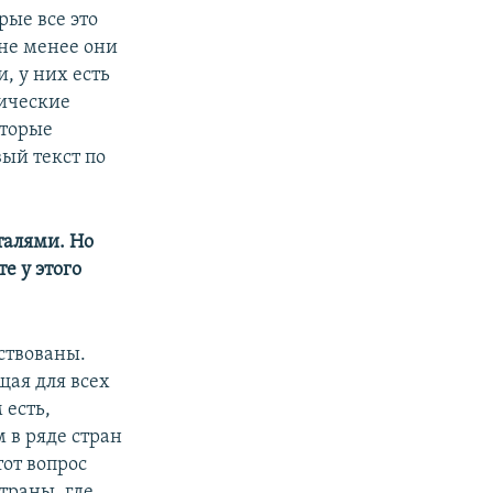
ые все это
 не менее они
, у них есть
гические
оторые
вый текст по
талями. Но
е у этого
йствованы.
щая для всех
 есть,
 в ряде стран
тот вопрос
страны, где