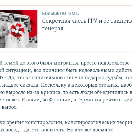
БОЛЬШЕ ПО ТЕМЕ:
Секретная часть ГРУ и ее таинс
генерал
 темой до этого были мигранты, просто недовольство
ой ситуацией, все причины быть недовольными дейс
О. Да, это в значительной степени подарок судьбы, хот
 надвое сказала. Поскольку в некоторых странах, наоб
но выросло из-за кризиса, то есть люди объединились 
ом числе в Италии, во Франции, в Германии рейтинг д
 вырос.
чки зрения конспирологии, конспирологических теорий
 повод – да, это так и есть. Но в то же время те