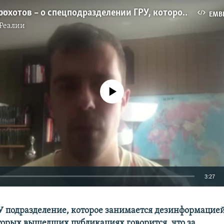
Роман Доброхотов – о спецподразделении ГРУ, которое занимается дезинформацией
EMB
Реалии
No media source currently available
3:27
EMBED
ГРУ подразделение, которое занимается дезинформацией
торых вышедших публикациях говорится, что за