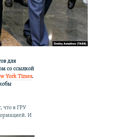
ов для
ом со ссылкой
w York Times
.
кобы
 что в ГРУ
формацией. И