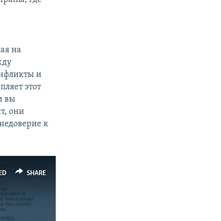
ая на
жду
онфликты и
пляет этот
и вы
т, они
 недоверие к
ED
SHARE