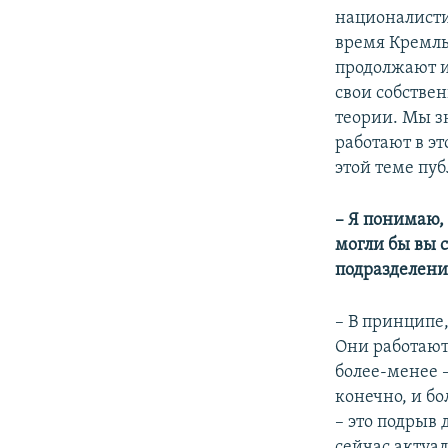
националисти
время Кремль
продолжают и
свои собстве
теории. Мы з
работают в эт
этой теме пуб
– Я понимаю, 
могли бы вы с
подразделени
– В принципе,
Они работают 
более-менее –
конечно, и бо
– это подрыв 
сейчас актуал