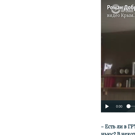
видео
Крым.
0:00
– Есть ли в 
ньюс? В неко