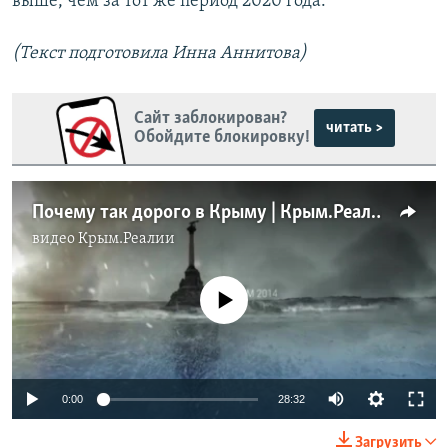
выше, чем за тот же период 2020 года.
(Текст подготовила Инна Аннитова)
Сайт заблокирован?
читать >
Обойдите блокировку!
Почему так дорого в Крыму | Крым.Реалии ТВ (видео)
видео
Крым.Реалии
No media source currently available
Auto
0:00
28:32
240p
Загрузить