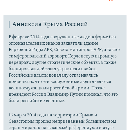
360p
Auto
240p
360p
480p
480p
Аннексия Крыма Россией
720p
720p
1080p
1080p
В феврале 2014 года вооруженные люди в форме без
опознавательных знаков захватили здание
Верховной Рады АРК, Совета министров АРК, а также
симферопольский аэропорт, Керченскую паромную
переправу, другие стратегические объекты, а также
блокировали действия украинских войск.
Российские власти поначалу отказывались
признавать, что эти вооруженные люди являются
военнослужащими российской армии. Позже
президент России Владимир Путин признал, что это
были российские военные.
16 марта 2014 года на территории Крыма и
Севастополя прошел непризнанный большинством
стран мира так называемый референдум о статусе