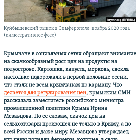
ПРИСОЕДИНЯЙТЕСЬ!
ПОБЕДИТЕЛЕЙ НЕ СУДЯТ?
КРЫМ.НЕПОКОРЕННЫЙ
ELIFBE
Куйбышевский рынок в Симферополе, ноябрь 2020 года
(иллюстративное фото)
УКРАИНСКАЯ ПРОБЛЕМА КРЫМА
Все сайты RFE/RL
Крымчане в социальных сетях обращают внимание
на скачкообразный рост цен на продукты на
полуострове. Картошка, капуста, морковь, свекла
настолько подорожали в первой половине осени,
что стали не всем крымчанам по карману. Что
делается для регулирования цен
, крымским СМИ
рассказала заместитель российского министра
промышленной политики Крыма Ирина
Мезавцова. По ее словам, скачок цен на
сельхозтовары произошел не только в Крыму, а по
всей России и даже миру. Мезавцова утверждает,
что цены подняли фермеры, которые, в свою