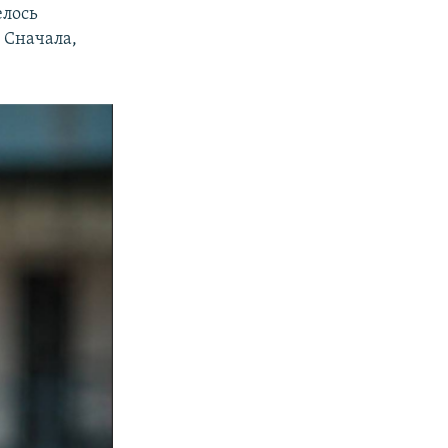
елось
 Сначала,