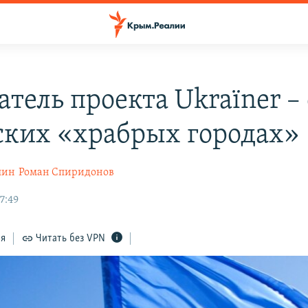
тель проекта Ukraїner – 
ких «храбрых городах»
шин
Роман Спиридонов
7:49
ся
Читать без VPN