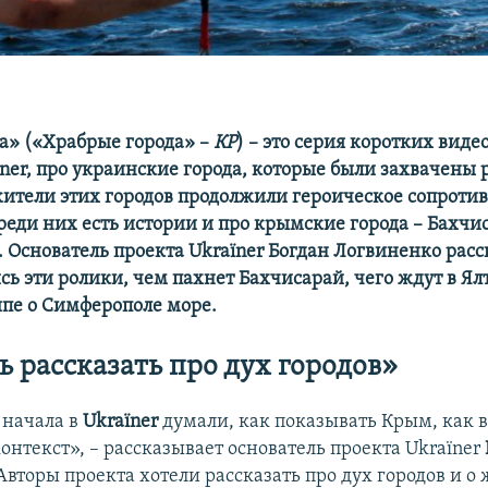
та» («Храбрые города» –
КР
) – это серия коротких виде
їner, про украинские города, которые были захвачены
жители этих городов продолжили героическое сопроти
реди них есть истории и про крымские города – Бахчис
 Основатель проекта Ukraїner Богдан Логвиненко расск
сь эти ролики, чем пахнет Бахчисарай, чего ждут в Ял
ипе о Симферополе море.
ь рассказать про дух городов»
 начала в
Ukraїner
думали, как показывать Крым, как в
онтекст», – рассказывает основатель проекта Ukraїner
 Авторы проекта хотели рассказать про дух городов и о