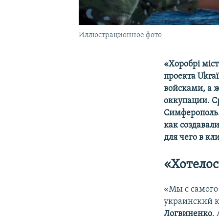
Иллюстрационное фото
«Хоробрі міс
проекта Ukra
войсками, а 
оккупации. С
Симферополь.
как создавали
для чего в кл
«Хотелос
«Мы с самого
украинский к
Логвиненко
.