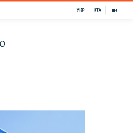
УКР
КТА
о