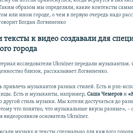
чему бы хотели прикоснуться, когда вернутся в Бахчиса
Таким образом мы определяли, какие контексты самы
том или ином городе, о чем в первую очередь надо расс
говорит Богдан Логвиненко
 тексты к видео создавали для спец
ого города
ериал исследователи Ukraїner передали музыкантам.
ценностно близок, рассказывает Логвиненко.
 привлечь музыкантов разных стилей. Есть и рэп-исп
ицы. Есть и музыканты, например,
Саша Чемеров
и
«
о другой стиль музыки. Мы хотели достучаться до раз
отому что понятно, что музыкальные вкусы разные», – 
я видеороликов основатель Ukraїner.
сали музыку и тексты специально для каждого город