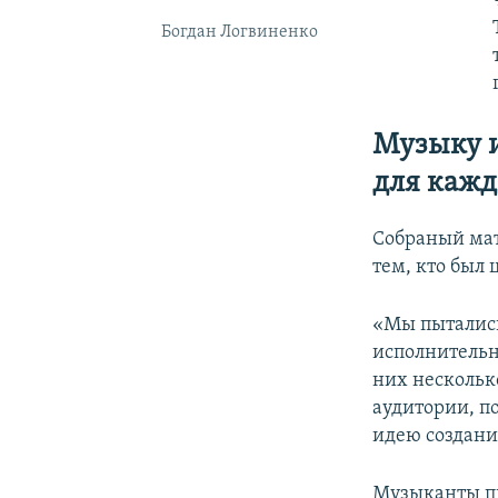
Богдан Логвиненко
Музыку и
для кажд
Собраный мат
тем, кто был 
«Мы пытались
исполнительн
них нескольк
аудитории, п
идею создани
Музыканты пи