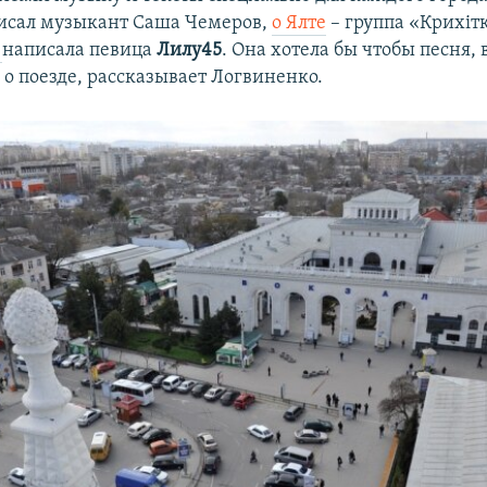
исал музыкант Саша Чемеров,
о Ялте
– группа «Крихіт
е
написала певица
Лилу45
. Она хотела бы чтобы песня, 
 о поезде, рассказывает Логвиненко.