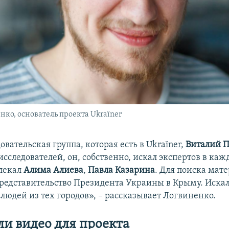
нко, основатель проекта Ukraїner
вательская группа, которая есть в Ukraїner,
Виталий 
сследователей, он, собственно, искал экспертов в ка
лекал
Алима Алиева
,
Павла Казарина
. Для поиска мат
редставительство Президента Украины в Крыму. Иска
людей из тех городов», – рассказывает Логвиненко.
ли видео для проекта