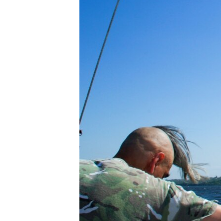
ПОБЕДИТЕЛЕЙ НЕ СУДЯТ?
КРЫМ.НЕПОКОРЕННЫЙ
ELIFBE
УКРАИНСКАЯ ПРОБЛЕМА КРЫМА