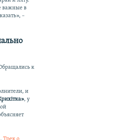
рай и Ялту.
е важные в
казать», –
иально
 Обращались к
олнители, и
Крихітка»
, у
ной
объясняет
а.
Трек о