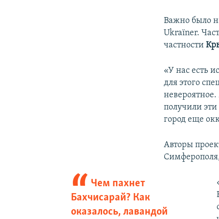
Важно было на
Ukraїner. Ча
частности
Кр
«У нас есть и
для этого спе
невероятное. 
получили эти 
город еще ок
Авторы проек
Симферополя,
Чем пахнет
Бахчисарай? Как
оказалось, лавандой