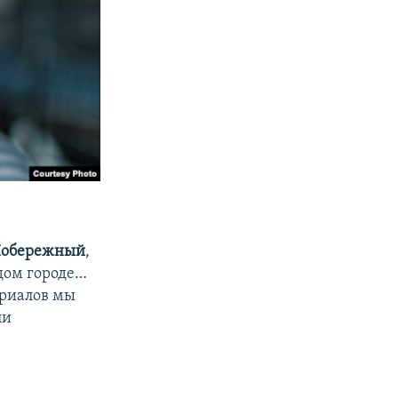
Побережный
,
ждом городе…
ериалов мы
ли