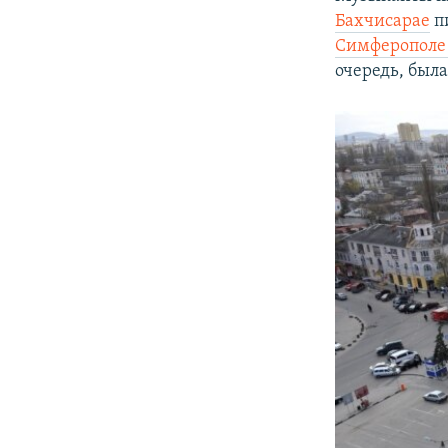
Бахчисарае
п
Симферопол
очередь, была