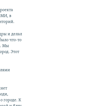
проекта
СМИ, в
иторий.
дры и делал
было что-то
о. Мы
ород. Этот
елями
хнет
люди,
о городе. К