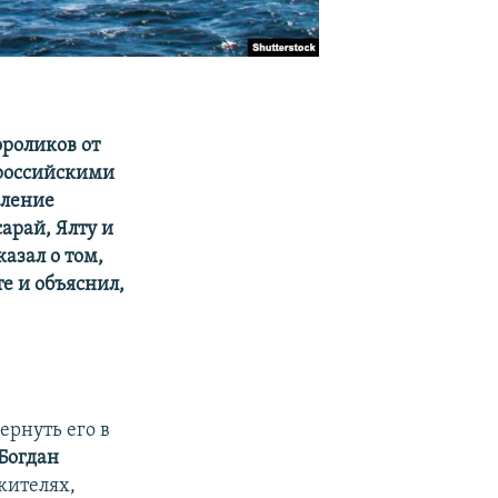
ороликов от
 российскими
вление
арай, Ялту и
азал о том,
те и объяснил,
ернуть его в
Богдан
 жителях,