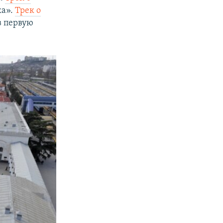
ка».
Трек о
в первую