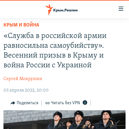
Доступность
ссылки
Вернуться
КРЫМ И ВОЙНА
к
НОВОСТИ
«Служба в российской армии
основному
СПЕЦПРОЕКТЫ
содержанию
равносильна самоубийству».
ВОДА
Вернутся
ГРУЗ 200
Весенний призыв в Крыму и
к
ИСТОРИЯ
КАРТА ВОЕННЫХ ОБЪЕКТОВ КРЫМА
война России с Украиной
главной
ЕЩЕ
11 ЛЕТ ОККУПАЦИИ КРЫМА. 11 ИСТОРИЙ СОПРОТИВЛЕНИЯ
навигации
Сергей Мокрушин
Вернутся
РАДІО СВОБОДА
ИНТЕРАКТИВ
к
03 апреля 2022, 20:00
КАК ОБОЙТИ БЛОКИРОВКУ
ИНФОГРАФИКА
поиску
Поделиться
Читать без VPN
ТЕЛЕПРОЕКТ КРЫМ.РЕАЛИИ
Українською
СОВЕТЫ ПРАВОЗАЩИТНИКОВ
Qırımtatar
ПРОПАВШИЕ БЕЗ ВЕСТИ