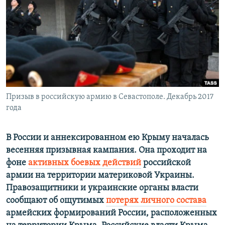
ПРИСОЕДИНЯЙТЕСЬ!
ПОБЕДИТЕЛЕЙ НЕ СУДЯТ?
КРЫМ.НЕПОКОРЕННЫЙ
ELIFBE
УКРАИНСКАЯ ПРОБЛЕМА КРЫМА
Все сайты RFE/RL
Призыв в российскую армию в Севастополе. Декабрь 2017
года
В России и аннексированном ею Крыму началась
весенняя призывная кампания. Она проходит на
фоне
активных боевых действий
российской
армии на территории материковой Украины.
Правозащитники и украинские органы власти
сообщают об ощутимых
потерях личного состава
армейских формирований России, расположенных