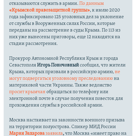
отказываются служить в армии.
По данным
«Крымской правозащитной группы»
, к июлю 2020
года зафиксировано 125 уголовных дел за уклонение
от службы в Вооруженных силах России, которые
переданы на рассмотрение в суды Крыма. По 113 из
них уже вынесены приговоры, еще 12 находятся на
стадии рассмотрения.
Прокурор Автономной Республики Крым и города
Севастополя
Игорь Поночовный
сообщил, что жители
Крыма, которых призвали в российскую армию,
не
могут подвергаться уголовному преследованию
на
материковой части Украины. Также ведомство
просит крымчан
обращаться по телефону или
электронной почте в случае получения повесток для
прохождения службы в российской армии.
Москва настаивает на законности военного призыва
на территории полуострова. Спикер МИД России
Мария Захарова
заявила
,
что Москва «имеет право на