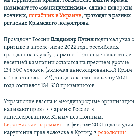
на территории Крыма. Российские власти Крыма
называют это «манипуляциями», однако похороны
военных,
погибших в Украине
, проходят в разных
регионах Крымского полуострова.
Президент России
Владимир Путин
подписал указ о
призыве в апреле-июле 2022 года российских
граждан на службу в армию. Плановые показатели
весенней кампании остаются на прежнем уровне –
134 500 человек (включая аннексированный Крым
и Севастополь –
КР
), тогда как план на весну 2021
года составлял 134 650 призывников.
​Украинские власти и международные организации
называют призыв в армию России в
аннексированном Крыму незаконным.
Европейский парламент
в феврале 2021 года осудил
нарушения прав человека в Крыму, в
резолюции