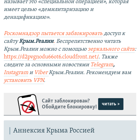
называет это «специальной операцией», которая
имеет целью «демилитаризацию и
денацификацию».
Роскомнадзор пытается заблокировать
доступ к
сайту
Крым.Реалии
.
Беспрепятственно читать
Крым.Реалии можно с помощью
зеркального сайта
:
https://d2pvgnodu66ot6.cloudfront.net/
.
Также
следите за основными новостями
Telegram
,
Instagram
и
Viber
Крым.Реалии. Рекомендуем вам
установить VPN
.
Сайт заблокирован?
читать >
Обойдите блокировку!
Аннексия Крыма Россией