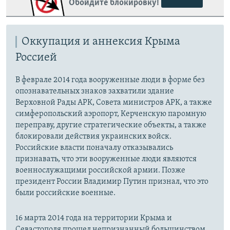
Обойдите блокировку!
https://smarturl.click/zYdJA
Telegram
Instagram
Viber
Крым.Реалии
Оккупация и аннексия Крыма
установить VPN
.
Россией
В феврале 2014 года вооруженные люди в форме без
опознавательных знаков захватили здание
Верховной Рады АРК, Совета министров АРК, а также
симферопольский аэропорт, Керченскую паромную
переправу, другие стратегические объекты, а также
блокировали действия украинских войск.
Российские власти поначалу отказывались
признавать, что эти вооруженные люди являются
военнослужащими российской армии. Позже
президент России Владимир Путин признал, что это
были российские военные.
16 марта 2014 года на территории Крыма и
Севастополя прошел непризнанный большинством