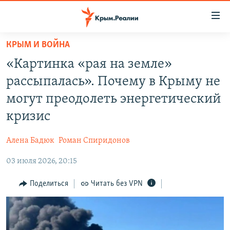
Доступность
ссылки
Вернуться
КРЫМ И ВОЙНА
к
НОВОСТИ
«Картинка «рая на земле»
основному
СПЕЦПРОЕКТЫ
содержанию
рассыпалась». Почему в Крыму не
ВОДА
Вернутся
ГРУЗ 200
могут преодолеть энергетический
к
ИСТОРИЯ
КАРТА ВОЕННЫХ ОБЪЕКТОВ КРЫМА
кризис
главной
ЕЩЕ
11 ЛЕТ ОККУПАЦИИ КРЫМА. 11 ИСТОРИЙ СОПРОТИВЛЕНИЯ
навигации
Алена Бадюк
Роман Спиридонов
Вернутся
РАДІО СВОБОДА
ИНТЕРАКТИВ
к
03 июля 2026, 20:15
КАК ОБОЙТИ БЛОКИРОВКУ
ИНФОГРАФИКА
поиску
Поделиться
Читать без VPN
ТЕЛЕПРОЕКТ КРЫМ.РЕАЛИИ
Українською
СОВЕТЫ ПРАВОЗАЩИТНИКОВ
Qırımtatar
ПРОПАВШИЕ БЕЗ ВЕСТИ