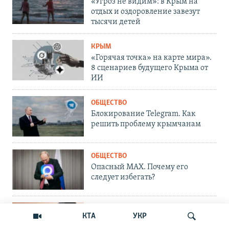
«Угроз не видим»: в Крым на
отдых и оздоровление завезут
тысячи детей
КРЫМ
«Горячая точка» на карте мира».
8 сценариев будущего Крыма от
ИИ
ОБЩЕСТВО
Блокирование Telegram. Как
решить проблему крымчанам
ОБЩЕСТВО
Опасный MAX. Почему его
следует избегать?
ОБЩЕСТВО
КТА
УКР
Что делать, если сайт