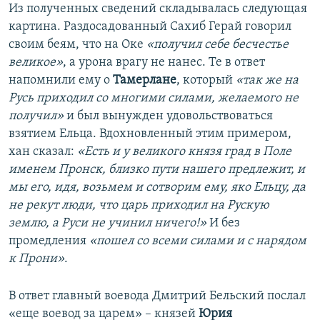
Из полученных сведений складывалась следующая
картина. Раздосадованный Сахиб Герай говорил
своим беям, что на Оке
«получил себе бесчестье
великое»
, а урона врагу не нанес. Те в ответ
напомнили ему о
Тамерлане
, который
«так же на
Русь приходил со многими силами, желаемого не
получил»
и был вынужден удовольствоваться
взятием Ельца. Вдохновленный этим примером,
хан сказал:
«Есть и у великого князя град в Поле
именем Пронск, близко пути нашего предлежит, и
мы его, идя, возьмем и сотворим ему, яко Ельцу, да
не рекут люди, что царь приходил на Рускую
землю, а Руси не учинил ничего!»
И без
промедления
«пошел со всеми силами и с нарядом
к Прони»
.
В ответ главный воевода Дмитрий Бельский послал
«еще воевод за царем» – князей
Юрия