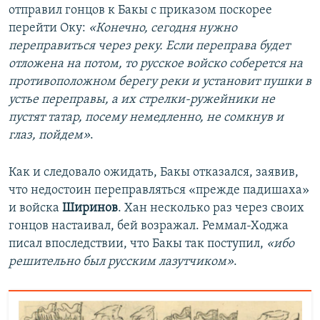
отправил гонцов к Бакы с приказом поскорее
перейти Оку:
«Конечно, сегодня нужно
переправиться через реку. Если переправа будет
отложена на потом, то русское войско соберется на
противоположном берегу реки и установит пушки в
устье переправы, а их стрелки-ружейники не
пустят татар, посему немедленно, не сомкнув и
глаз, пойдем»
.
Как и следовало ожидать, Бакы отказался, заявив,
что недостоин переправляться «прежде падишаха»
и войска
Ширинов
. Хан несколько раз через своих
гонцов настаивал, бей возражал. Реммал-Ходжа
писал впоследствии, что Бакы так поступил,
«ибо
решительно был русским лазутчиком»
.