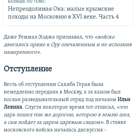
БОЛЬШЕ ПО ТЕМЕ:
Непреодолимая Ока: малые крымские
походы на Московию в XVI веке. Часть 4
Даже Реммал-Ходжа признавал, что
«войско
двигалось прямо к Ору опечаленным и не исполнив
намеренного»
.
Отступление
Весть об отступлении Сахиба Герая была
немедленно передана в Москву, а за ханом был
послан разведывательный отряд под началом
Ильи
Левина
. Спустя некоторое время тот отписал,
«что
царь пошел тою же дорогою, которою в землю шел,
а сам пойдет за царем царевым следом»
. В ставке
московского войска началась дискуссия –