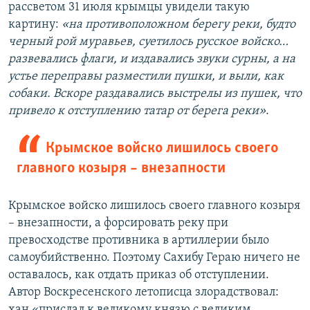
рассветом 31 июля крымцы увидели такую
картину:
«на противоположном берегу реки, будто
черный рой муравьев, суетилось русское войско…
развевались флаги, и издавались звуки сурны, а на
устье переправы разместили пушки, и выли, как
собаки. Вскоре раздавались выстрелы из пушек, что
привело к отступлению татар от берега реки»
.
Крымское войско лишилось своего
главного козыря – внезапности
Крымское войско лишилось своего главного козыря
– внезапности, а форсировать реку при
превосходстве противника в артиллерии было
самоубийственно. Поэтому Сахибу Гераю ничего не
оставалось, как отдать приказ об отступлении.
Автор Воскресенского летописца злорадствовал:
хан «прислал к великому князю с великим