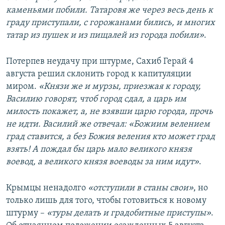
каменьями побили. Татаровя же через весь день к
граду приступали, с горожанами бились, и многих
татар из пушек и из пищалей из города побили»
.
Потерпев неудачу при штурме, Сахиб Герай 4
августа решил склонить город к капитуляции
миром.
«Князи же и мурзы, приезжая к городу,
Василию говорят, чтоб город сдал, а царь им
милость покажет, а, не взявши царю города, прочь
не идти. Василий же отвечал: «Божиим велением
град ставится, а без Божия веления кто может град
взять! А пождал бы царь мало великого князя
воевод, а великого князя воеводы за ним идут»
.
Крымцы ненадолго
«отступили в станы свои»
, но
только лишь для того, чтобы готовиться к новому
штурму –
«туры делать и градобитные приступы»
.