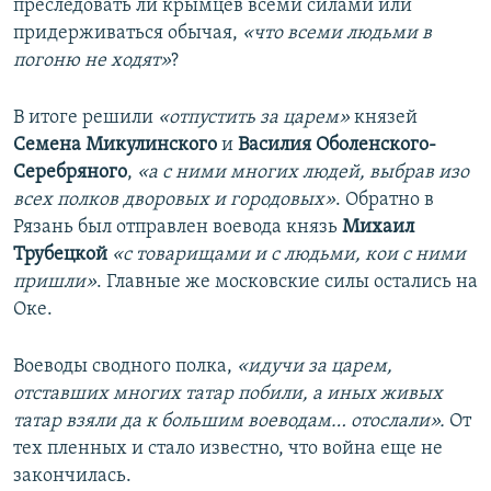
преследовать ли крымцев всеми силами или
придерживаться обычая,
«что всеми людьми в
погоню не ходят»
?
В итоге решили
«отпустить за царем»
князей
Семена Микулинского
и
Василия Оболенского-
Серебряного
,
«а с ними многих людей, выбрав изо
всех полков дворовых и городовых»
. Обратно в
Рязань был отправлен воевода князь
Михаил
Трубецкой
«с товарищами и с людьми, кои с ними
пришли»
. Главные же московские силы остались на
Оке.
Воеводы сводного полка,
«идучи за царем,
отставших многих татар побили, а иных живых
татар взяли да к большим воеводам… отослали».
От
тех пленных и стало известно, что война еще не
закончилась.