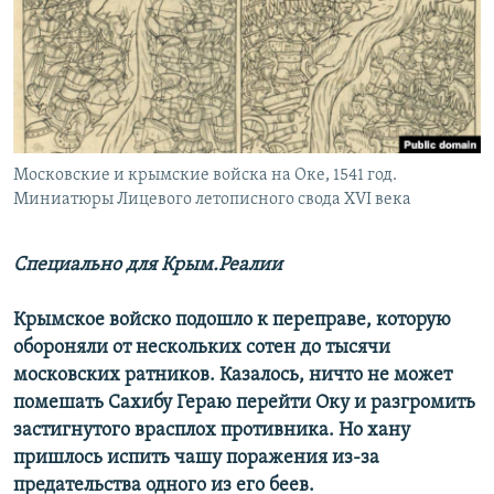
ПРИСОЕДИНЯЙТЕСЬ!
ПОБЕДИТЕЛЕЙ НЕ СУДЯТ?
КРЫМ.НЕПОКОРЕННЫЙ
ELIFBE
УКРАИНСКАЯ ПРОБЛЕМА КРЫМА
Все сайты RFE/RL
Московские и крымские войска на Оке, 1541 год.
Миниатюры Лицевого летописного свода XVI века
Специально для Крым.Реалии
Крымское войско подошло к переправе, которую
обороняли от нескольких сотен до тысячи
московских ратников. Казалось, ничто не может
помешать Сахибу Гераю перейти Оку и разгромить
застигнутого врасплох противника. Но хану
пришлось испить чашу поражения из-за
предательства одного из его беев.