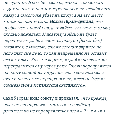
неведении. Бакы-бек сказал, что как только хан
сядет на плот и начнет переправляться, ограбит его
казну, а самого же убьет на плоту, а на его место
ханом назначит сына
Ислям Герай-султана
, что
пребывает у ногайцев, а вилайета захватит столько,
сколько пожелает. И поэтому войско не будет
перечить ему… Во всяком случае, он [Бакы-бек]
готовится, с мыслью, ежели сегодня заранее не
исполнит сие дело, то хан непременно не оставит
его в живых. Коль не верите, то дайте позволение
переправиться ему через реку. Ежели переправится
на плоту спокойно, тогда сие слово есть ложью, а
ежели не сможет переправиться, тогда не будете
сомневаться в истинности сказанного»
.
Сахиб Герай внял совету и приказал,
«что прежде,
пока не переправится мангытское войско,
решительно не переправляться всем»
. Затем хан