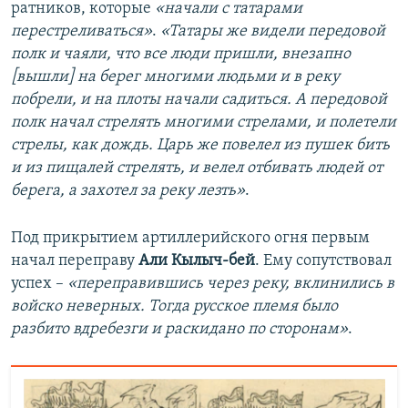
ратников, которые
«начали с татарами
перестреливаться»
.
«Татары же видели передовой
полк и чаяли, что все люди пришли, внезапно
[вышли] на берег многими людьми и в реку
побрели, и на плоты начали садиться. А передовой
полк начал стрелять многими стрелами, и полетели
стрелы, как дождь. Царь же повелел из пушек бить
и из пищалей стрелять, и велел отбивать людей от
берега, а захотел за реку лезть»
.
Под прикрытием артиллерийского огня первым
начал переправу
Али Кылыч-бей
. Ему сопутствовал
успех –
«переправившись через реку, вклинились в
войско неверных. Тогда русское племя было
разбито вдребезги и раскидано по сторонам»
.