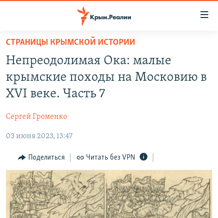
Доступность
ссылки
Вернуться
СТРАНИЦЫ КРЫМСКОЙ ИСТОРИИ
к
НОВОСТИ
Непреодолимая Ока: малые
основному
СПЕЦПРОЕКТЫ
содержанию
крымские походы на Московию в
ВОДА
Вернутся
ГРУЗ 200
XVI веке. Часть 7
к
ИСТОРИЯ
КАРТА ВОЕННЫХ ОБЪЕКТОВ КРЫМА
главной
Сергей Громенко
ЕЩЕ
11 ЛЕТ ОККУПАЦИИ КРЫМА. 11 ИСТОРИЙ СОПРОТИВЛЕНИЯ
навигации
Вернутся
03 июня 2023, 13:47
РАДІО СВОБОДА
ИНТЕРАКТИВ
к
КАК ОБОЙТИ БЛОКИРОВКУ
ИНФОГРАФИКА
Поделиться
Читать без VPN
поиску
ТЕЛЕПРОЕКТ КРЫМ.РЕАЛИИ
Українською
СОВЕТЫ ПРАВОЗАЩИТНИКОВ
Qırımtatar
ПРОПАВШИЕ БЕЗ ВЕСТИ