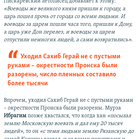
Пискаревский летописец добавляет к этому:
«Воеводы же великого князя пришли к городу, а
царь пошел прочь от города со всеми людьми. И
воеводы за царем пошли часа того, пришли к Дону,
а царь уже Дон перелез, и воеводы за царем
отпустили немногих людей, а сами возвратились»
.
Уходил Сахиб Герай не с пустыми
руками – окрестности Пронска были
разорены, число пленных составило
более тысячи
Впрочем, уходил Сахиб Герай не с пустыми руками
– окрестности Пронска были разорены. Мурза
Ибрагим
позже хвастался, что когда хан
«посылал
землю Московскую воевать и дал ему 20 тысяч
людей»
, то он
«с теми людьми землю Рязанскую до