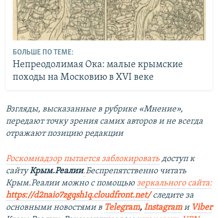
БОЛЬШЕ ПО ТЕМЕ:
Непреодолимая Ока: малые крымские
походы на Московию в XVI веке
Взгляды, высказанные в рубрике «Мнение»,
передают точку зрения самих авторов и не всегда
отражают позицию редакции
Роскомнадзор пытается заблокировать
доступ к
сайту
Крым.Реалии
.
Беспрепятственно читать
Крым.Реалии можно с помощью
зеркального сайта:
https://d2naio7zgqsh1q.cloudfront.net/
следите за
основными новостями в
Telegram
,
Instagram
и
Viber