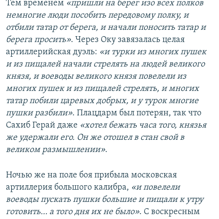
Тем временем
«пришли на берег изо всех полков
немногие люди пособить передовому полку, и
отбили татар от берега, и начали поносить татар и
берега просить»
. Через Оку завязалась целая
артиллерийская дуэль:
«и турки из многих пушек
и из пищалей начали стрелять на людей великого
князя, и воеводы великого князя повелели из
многих пушек и из пищалей стрелять, и многих
татар побили царевых добрых, и у турок многие
пушки разбили»
. Плацдарм был потерян, так что
Сахиб Герай даже
«хотел бежать часа того, князья
же удержали его. Он же отошел в стан свой в
великом размышлении»
.
Ночью же на поле боя прибыла московская
артиллерия большого калибра,
«и повелели
воеводы пускать пушки большие и пищали к утру
готовить… а того дня их не было»
. С воскресным