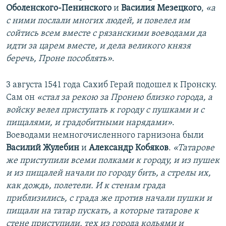
Оболенского-Пенинского
и
Василия Мезецкого
,
«а
с ними послали многих людей, и повелел им
сойтись всем вместе с рязанскими воеводами да
идти за царем вместе, и дела великого князя
беречь, Проне пособлять»
.
3 августа 1541 года Сахиб Герай подошел к Пронску.
Сам он
«стал за рекою за Пронею близко города, а
войску велел приступать к городу с пушками и с
пищалями, и градобитными нарядами»
.
Воеводами немногочисленного гарнизона были
Василий Жулебин
и
Александр Кобяков
.
«Татарове
же приступили всеми полками к городу, и из пушек
и из пищалей начали по городу бить, а стрелы их,
как дождь, полетели. И к стенам града
приблизились, с града же против начали пушки и
пищали на татар пускать, а которые татарове к
стене приступили, тех из города кольями и