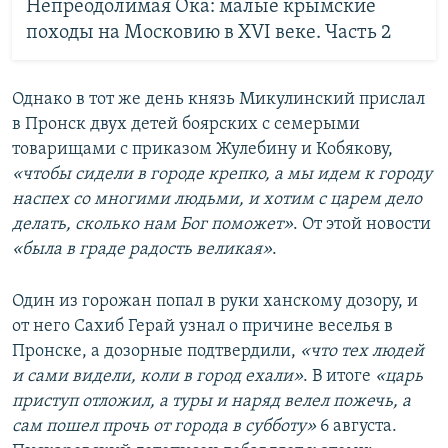
Непреодолимая Ока: малые крымские
походы на Московию в XVI веке. Часть 2
Однако в тот же день князь Микулинский прислал
в Пронск двух детей боярских с семерыми
товарищами с приказом Жулебину и Кобякову,
«чтобы сидели в городе крепко, а мы идем к городу
наспех со многими людьми, и хотим с царем дело
делать, сколько нам Бог поможет»
. От этой новости
«была в граде радость великая»
.
Один из горожан попал в руки ханскому дозору, и
от него Сахиб Герай узнал о причине веселья в
Пронске, а дозорные подтвердили,
«что тех людей
и сами видели, коли в город ехали»
. В итоге
«царь
приступ отложил, а туры и наряд велел пожечь, а
сам пошел прочь от города в субботу»
6 августа.