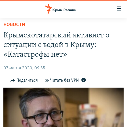
Доступность
ссылки
Вернуться
НОВОСТИ
к
НОВОСТИ
Крымскотатарский активист о
основному
СПЕЦПРОЕКТЫ
содержанию
ситуации с водой в Крыму:
ВОДА
Вернутся
ГРУЗ 200
«Катастрофы нет»
к
ИСТОРИЯ
КАРТА ВОЕННЫХ ОБЪЕКТОВ КРЫМА
главной
07 марта 2020, 09:35
ЕЩЕ
11 ЛЕТ ОККУПАЦИИ КРЫМА. 11 ИСТОРИЙ СОПРОТИВЛЕНИЯ
навигации
Вернутся
Поделиться
Читать без VPN
РАДІО СВОБОДА
ИНТЕРАКТИВ
к
КАК ОБОЙТИ БЛОКИРОВКУ
ИНФОГРАФИКА
поиску
ТЕЛЕПРОЕКТ КРЫМ.РЕАЛИИ
Українською
СОВЕТЫ ПРАВОЗАЩИТНИКОВ
Qırımtatar
ПРОПАВШИЕ БЕЗ ВЕСТИ