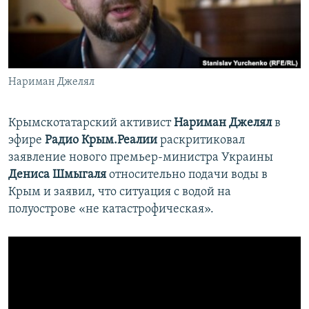
ПРИСОЕДИНЯЙТЕСЬ!
ПОБЕДИТЕЛЕЙ НЕ СУДЯТ?
КРЫМ.НЕПОКОРЕННЫЙ
ELIFBE
Нариман Джелял
УКРАИНСКАЯ ПРОБЛЕМА КРЫМА
Все сайты RFE/RL
Крымскотатарский активист
Нариман Джелял
в
эфире
Радио Крым.Реалии
раскритиковал
заявление нового премьер-министра Украины
Дениса Шмыгаля
относительно подачи воды в
Крым и заявил, что ситуация с водой на
полуострове «не катастрофическая».