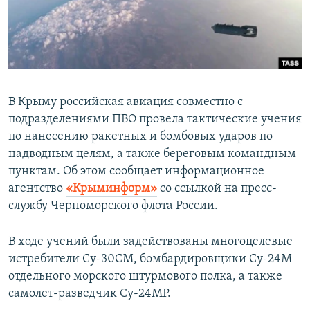
ПРИСОЕДИНЯЙТЕСЬ!
ПОБЕДИТЕЛЕЙ НЕ СУДЯТ?
КРЫМ.НЕПОКОРЕННЫЙ
ELIFBE
УКРАИНСКАЯ ПРОБЛЕМА КРЫМА
В Крыму российская авиация совместно с
Все сайты RFE/RL
подразделениями ПВО провела тактические учения
по нанесению ракетных и бомбовых ударов по
надводным целям, а также береговым командным
пунктам. Об этом сообщает информационное
агентство
«Крыминформ»
со ссылкой на пресс-
службу Черноморского флота России.
В ходе учений были задействованы многоцелевые
истребители Су-30СМ, бомбардировщики Су-24М
отдельного морского штурмового полка, а также
самолет-разведчик Су-24МР.