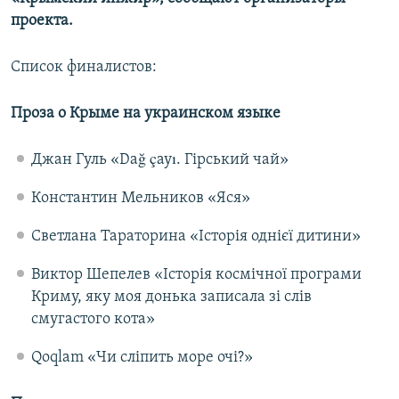
ПРИСОЕДИНЯЙТЕСЬ!
ПОБЕДИТЕЛЕЙ НЕ СУДЯТ?
проекта.
КРЫМ.НЕПОКОРЕННЫЙ
Список финалистов:
ELIFBE
Проза о Крыме на украинском языке
УКРАИНСКАЯ ПРОБЛЕМА КРЫМА
Все сайты RFE/RL
Джан Гуль «Dağ çayı. Гірський чай»
Константин Мельников «Яся»
Светлана Тараторина «Історія однієї дитини»
Виктор Шепелев «Історія космічної програми
Криму, яку моя донька записала зі слів
смугастого кота»
Qoqlam «Чи сліпить море очі?»