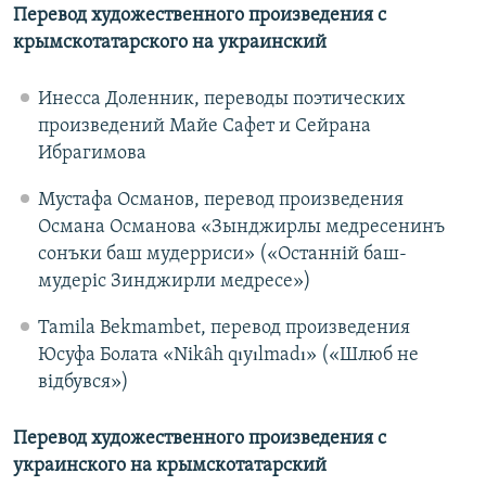
Перевод художественного произведения с
крымскотатарского на украинский
Инесса Доленник, переводы поэтических
произведений Майе Сафет и Сейрана
Ибрагимова
Мустафа Османов, перевод произведения
Османа Османова «Зынджирлы медресенинъ
сонъки баш мудерриси» («Останній баш-
мудеріс Зинджирли медресе»)
Tamila Bekmambet, перевод произведения
Юсуфа Болата «Nikâh qıyılmadı» («Шлюб не
відбувся»)
Перевод художественного произведения с
украинского на крымскотатарский