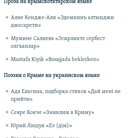
Проза на крымскотатарском языке
Алие Кендже-Али «Эдемнинъ алтынджи
джесарети»
Мумине Салиева «Эсирликте сербест
олгъанлар»
Mustafa Kiyik «Bosağada beklerken»
Поэзия о Крыме на украинском языке
Ада Елагина, подборка стихов «Дай мені не
прийти»
Сеяре Кокче «Зниклим в Криму»
Юрий Лищук «Еv (дім)»