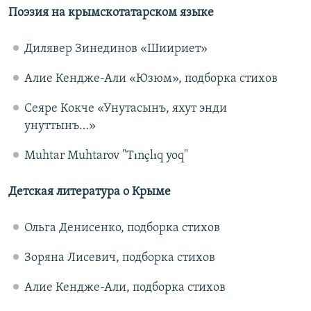
Поэзия на крымскотатарском языке
Дилявер Зинединов «Шиириет»
Алие Кендже-Али «Юзюм», подборка стихов
Сеяре Кокче «Унутасынъ, яхут энди
унуттынъ…»
Muhtar Muhtarov "Tınçlıq yoq"
Детская литература о Крыме
Ольга Денисенко, подборка стихов
Зоряна Лисевич, подборка стихов
Алие Кендже-Али, подборка стихов