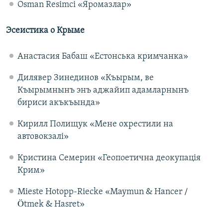
Osman Resimci «Яромазлар»
Эсеистика о Крыме
Анастасия Бабаш «Естонська кримчанка»
Дилявер Зинединов «Къырым, ве
Къырымнынъ энъ аджайип адамларнынъ
бириси акъкъында»
Кирилл Полищук «Мене охрестили на
автовокзалі»
Кристина Семерин «Геопоетична деокупація
Крим»
Mieste Hotopp-Riecke «Maymun & Hancer /
Ötmek & Hasret»