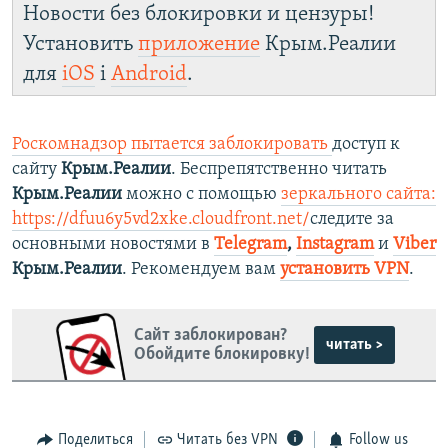
Новости без блокировки и цензуры!
Установить
приложение
Крым.Реалии
для
iOS
і
Android
.
Роскомнадзор пытается заблокировать
доступ к
сайту
Крым.Реалии
. Беспрепятственно читать
Крым.Реалии
можно с помощью
зеркального сайта:
https://dfuu6y5vd2xke.cloudfront.net/
следите за
основными новостями в
Telegram
,
Instagram
и
Viber
Крым.Реалии
. Рекомендуем вам
установить VPN
.
Сайт заблокирован?
читать >
Обойдите блокировку!
Поделиться
Читать без VPN
Follow us