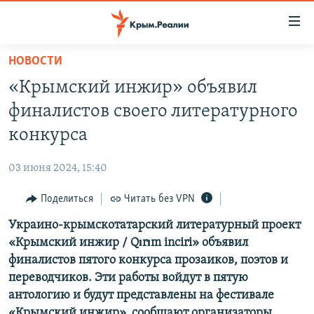
Доступность
ссылки
Вернуться
НОВОСТИ
к
НОВОСТИ
«Крымский инжир» объявил
основному
СПЕЦПРОЕКТЫ
содержанию
финалистов своего литературного
ВОДА
Вернутся
ГРУЗ 200
конкурса
к
ИСТОРИЯ
КАРТА ВОЕННЫХ ОБЪЕКТОВ КРЫМА
главной
03 июня 2024, 15:40
ЕЩЕ
11 ЛЕТ ОККУПАЦИИ КРЫМА. 11 ИСТОРИЙ СОПРОТИВЛЕНИЯ
навигации
Вернутся
Поделиться
Читать без VPN
РАДІО СВОБОДА
ИНТЕРАКТИВ
к
Украино-крымскотатарский литературный проект
КАК ОБОЙТИ БЛОКИРОВКУ
ИНФОГРАФИКА
поиску
«Крымский инжир / Qırım inciri» объявил
ТЕЛЕПРОЕКТ КРЫМ.РЕАЛИИ
финалистов пятого конкурса прозаиков, поэтов и
Українською
переводчиков. Эти работы войдут в пятую
СОВЕТЫ ПРАВОЗАЩИТНИКОВ
Qırımtatar
антологию и будут представлены на фестивале
ПРОПАВШИЕ БЕЗ ВЕСТИ
«Крымский инжир», сообщают организаторы