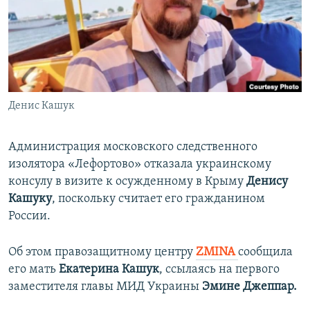
ПРИСОЕДИНЯЙТЕСЬ!
ПОБЕДИТЕЛЕЙ НЕ СУДЯТ?
КРЫМ.НЕПОКОРЕННЫЙ
ELIFBE
УКРАИНСКАЯ ПРОБЛЕМА КРЫМА
Все сайты RFE/RL
Денис Кашук
Администрация московского следственного
изолятора «Лефортово» отказала украинскому
консулу в визите к осужденному в Крыму
Денису
Кашуку
, поскольку считает его гражданином
России.
Об этом правозащитному центру
ZMINA
сообщила
его мать
Екатерина Кашук
, ссылаясь на первого
заместителя главы МИД Украины
Эмине Джеппар.