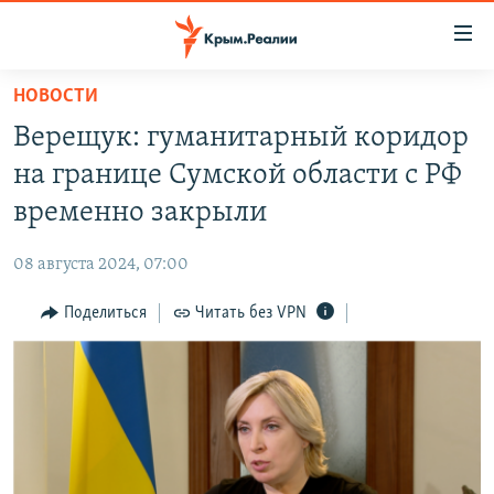
Доступность
ссылки
Вернуться
НОВОСТИ
к
НОВОСТИ
Верещук: гуманитарный коридор
основному
СПЕЦПРОЕКТЫ
содержанию
на границе Сумской области с РФ
ВОДА
Вернутся
ГРУЗ 200
временно закрыли
к
ИСТОРИЯ
КАРТА ВОЕННЫХ ОБЪЕКТОВ КРЫМА
главной
08 августа 2024, 07:00
ЕЩЕ
11 ЛЕТ ОККУПАЦИИ КРЫМА. 11 ИСТОРИЙ СОПРОТИВЛЕНИЯ
навигации
Вернутся
Поделиться
Читать без VPN
РАДІО СВОБОДА
ИНТЕРАКТИВ
к
КАК ОБОЙТИ БЛОКИРОВКУ
ИНФОГРАФИКА
поиску
ТЕЛЕПРОЕКТ КРЫМ.РЕАЛИИ
Українською
СОВЕТЫ ПРАВОЗАЩИТНИКОВ
Qırımtatar
ПРОПАВШИЕ БЕЗ ВЕСТИ