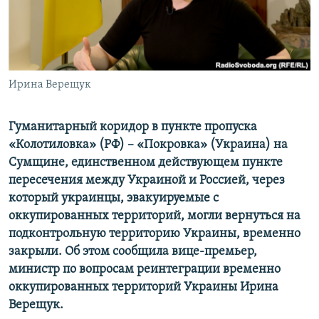
ПРИСОЕДИНЯЙТЕСЬ!
ПОБЕДИТЕЛЕЙ НЕ СУДЯТ?
КРЫМ.НЕПОКОРЕННЫЙ
ELIFBE
Ирина Верещук
УКРАИНСКАЯ ПРОБЛЕМА КРЫМА
Все сайты RFE/RL
Гуманитарный коридор в пункте пропуска
«Колотиловка» (РФ) – «Покровка» (Украина) на
Сумщине, единственном действующем пункте
пересечения между Украиной и Россией, через
который украинцы, эвакуируемые с
оккупированных территорий, могли вернуться на
подконтрольную территорию Украины, временно
закрыли. Об этом сообщила вице-премьер,
министр по вопросам реинтеграции временно
оккупированных территорий Украины Ирина
Верещук.