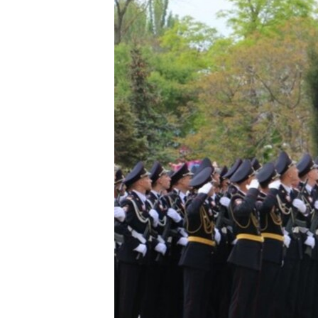
ПОБЕДИТЕЛЕЙ НЕ СУДЯТ?
КРЫМ.НЕПОКОРЕННЫЙ
ELIFBE
УКРАИНСКАЯ ПРОБЛЕМА КРЫМА