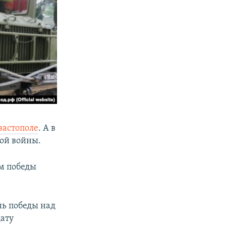
вастополе
. А в
ой войны.
ом победы
нь победы над
дату