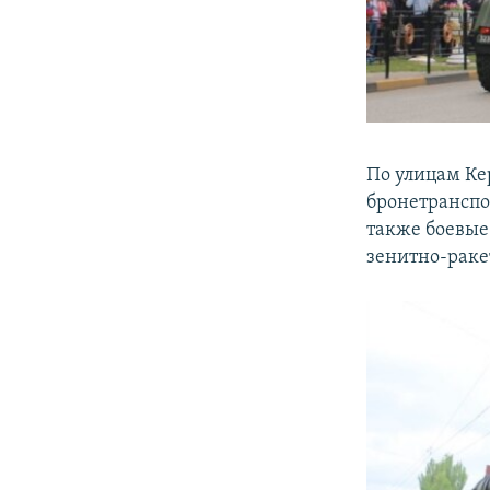
По улицам Ке
бронетранспо
также боевые
зенитно-раке