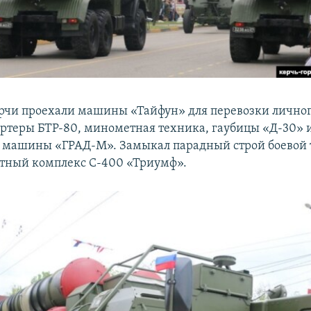
рчи проехали машины «Тайфун» для перевозки личного
ртеры БТР-80, минометная техника, гаубицы «Д-30» 
 машины «ГРАД-М». Замыкал парадный строй боевой
тный комплекс С-400 «Триумф».