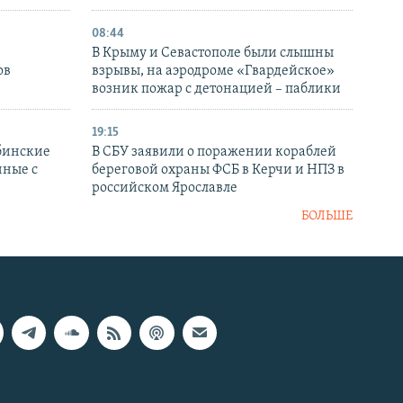
08:44
В Крыму и Севастополе были слышны
ов
взрывы, на аэродроме «Гвардейское»
возник пожар с детонацией – паблики
19:15
бинские
В СБУ заявили о поражении кораблей
нные с
береговой охраны ФСБ в Керчи и НПЗ в
российском Ярославле
БОЛЬШЕ