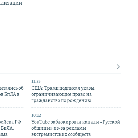
еализации
11:25
итались об
США: Трамп подписал указы,
ов БпЛА в
ограничивающие право на
гражданство по рождению
10:12
войска РФ
YouTube заблокировал каналы «Русской
 БпЛА,
общины» из-за рекламы
рыма
экстремистских сообществ