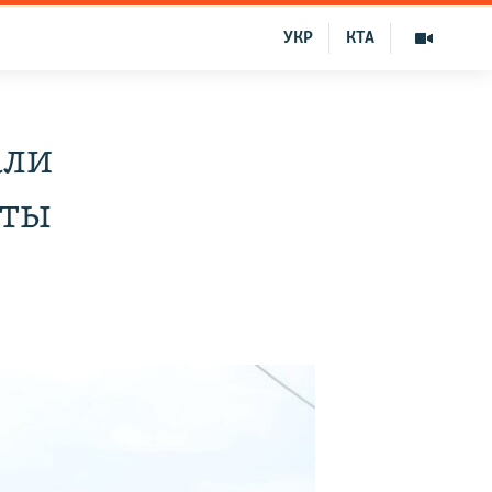
УКР
КТА
али
еты