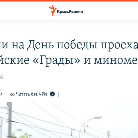
чи на День победы проех
йские «Грады» и мином
26
ся
Читать без VPN