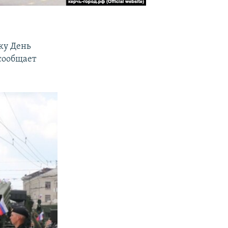
ку День
сообщает