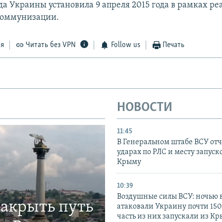
да Украины установила 9 апреля 2015 года в рамках р
коммунизации.
ся
Читать без VPN
Follow us
Печать
НОВОСТИ
11:45
В Генеральном штабе ВСУ отч
ударах по РЛС и месту запуск
Крыму
10:39
Воздушные силы ВСУ: ночью 
закрыть путь
атаковали Украину почти 150
часть из них запускали из К