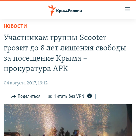
Доступность
ссылки
Вернуться
НОВОСТИ
к
НОВОСТИ
Участникам группы Scooter
основному
СПЕЦПРОЕКТЫ
содержанию
грозит до 8 лет лишения свободы
ВОДА
Вернутся
ГРУЗ 200
за посещение Крыма –
к
ИСТОРИЯ
КАРТА ВОЕННЫХ ОБЪЕКТОВ КРЫМА
прокуратура АРК
главной
ЕЩЕ
11 ЛЕТ ОККУПАЦИИ КРЫМА. 11 ИСТОРИЙ СОПРОТИВЛЕНИЯ
навигации
04 августа 2017, 19:12
Вернутся
РАДІО СВОБОДА
ИНТЕРАКТИВ
к
Поделиться
Читать без VPN
КАК ОБОЙТИ БЛОКИРОВКУ
ИНФОГРАФИКА
поиску
ТЕЛЕПРОЕКТ КРЫМ.РЕАЛИИ
Українською
СОВЕТЫ ПРАВОЗАЩИТНИКОВ
Qırımtatar
ПРОПАВШИЕ БЕЗ ВЕСТИ