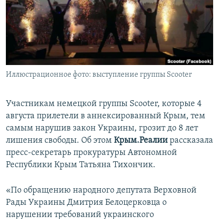
ПРИСОЕДИНЯЙТЕСЬ!
ПОБЕДИТЕЛЕЙ НЕ СУДЯТ?
КРЫМ.НЕПОКОРЕННЫЙ
ELIFBE
УКРАИНСКАЯ ПРОБЛЕМА КРЫМА
Все сайты RFE/RL
Иллюстрационное фото: выступление группы Scooter
Участникам немецкой группы Scooter, которые 4
августа прилетели в аннексированный Крым, тем
самым нарушив закон Украины, грозит до 8 лет
лишения свободы. Об этом
Крым.Реалии
рассказала
пресс-секретарь прокуратуры Автономной
Республики Крым Татьяна Тихончик.
«По обращению народного депутата Верховной
Рады Украины Дмитрия Белоцерковца о
нарушении требований украинского