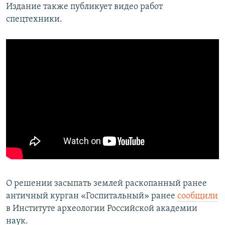
Издание также публикует видео работ
спецтехники.
О решении засыпать землей раскопанный ранее
античный курган «Госпитальный» ранее
сообщили
в Институте археологии Российской академии
наук.