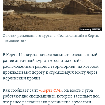
ПРИСОЕДИНЯЙТЕСЬ!
ПОБЕДИТЕЛЕЙ НЕ СУДЯТ?
КРЫМ.НЕПОКОРЕННЫЙ
ELIFBE
УКРАИНСКАЯ ПРОБЛЕМА КРЫМА
Все сайты RFE/RL
Остатки раскопанного кургана «Госпитальный» в Керчи,
архивное фото
В Керчи 14 августа начали засыпать раскопанный
ранее античный курган «Госпитальный»,
расположенный рядом с территорией, на которой
прокладывают дорогу к строящемуся мосту через
Керченский пролив.
Как сообщает сайт
«Керчь.ФМ»
, на месте с утра
работают две спецмашины, которые засыпают все,
что ранее раскапывали российские археологи.