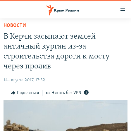
Доступность
ссылки
Вернуться
НОВОСТИ
к
НОВОСТИ
В Керчи засыпают землей
основному
СПЕЦПРОЕКТЫ
содержанию
античный курган из-за
ВОДА
Вернутся
ГРУЗ 200
строительства дороги к мосту
к
ИСТОРИЯ
КАРТА ВОЕННЫХ ОБЪЕКТОВ КРЫМА
через пролив
главной
ЕЩЕ
11 ЛЕТ ОККУПАЦИИ КРЫМА. 11 ИСТОРИЙ СОПРОТИВЛЕНИЯ
навигации
14 августа 2017, 17:32
Вернутся
РАДІО СВОБОДА
ИНТЕРАКТИВ
к
Поделиться
Читать без VPN
КАК ОБОЙТИ БЛОКИРОВКУ
ИНФОГРАФИКА
поиску
ТЕЛЕПРОЕКТ КРЫМ.РЕАЛИИ
Українською
СОВЕТЫ ПРАВОЗАЩИТНИКОВ
Qırımtatar
ПРОПАВШИЕ БЕЗ ВЕСТИ