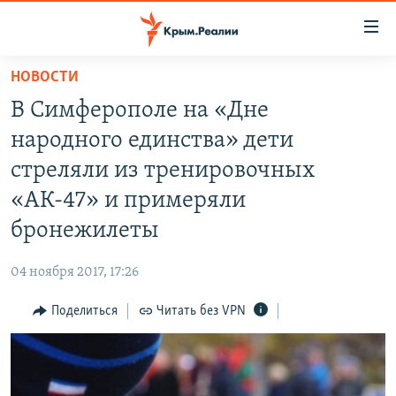
Доступность
ссылки
Вернуться
НОВОСТИ
к
НОВОСТИ
В Симферополе на «Дне
основному
СПЕЦПРОЕКТЫ
содержанию
народного единства» дети
ВОДА
Вернутся
ГРУЗ 200
стреляли из тренировочных
к
ИСТОРИЯ
КАРТА ВОЕННЫХ ОБЪЕКТОВ КРЫМА
«АК-47» и примеряли
главной
ЕЩЕ
11 ЛЕТ ОККУПАЦИИ КРЫМА. 11 ИСТОРИЙ СОПРОТИВЛЕНИЯ
навигации
бронежилеты
Вернутся
РАДІО СВОБОДА
ИНТЕРАКТИВ
к
04 ноября 2017, 17:26
КАК ОБОЙТИ БЛОКИРОВКУ
ИНФОГРАФИКА
поиску
Поделиться
Читать без VPN
ТЕЛЕПРОЕКТ КРЫМ.РЕАЛИИ
Українською
СОВЕТЫ ПРАВОЗАЩИТНИКОВ
Qırımtatar
ПРОПАВШИЕ БЕЗ ВЕСТИ