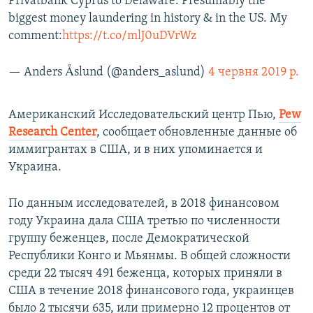
Privatbank Cyprus to Delaware. Presumably the
biggest money laundering in history & in the US. My
comment:
https://t.co/mlJ0uDVrWz
— Anders Åslund (@anders_aslund)
4 червня 2019 р.
Американский Исследовательский центр Пью,
Pew
Research Center
, сообщает обновленные данные об
иммигрантах в США, и в них упоминается и
Украина.
По данным исследователей, в 2018 финансовом
году Украина дала США третью по численности
группу беженцев, после Демократической
Республики Конго и Мьянмы. В общей сложности
среди 22 тысяч 491 беженца, которых приняли в
США в течение 2018 финансового года, украинцев
было 2 тысячи 635, или примерно 12 процентов от