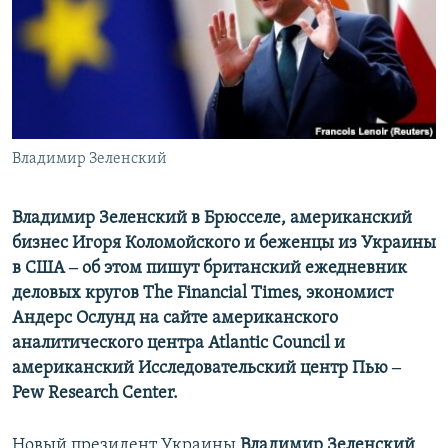
ПРИСОЕДИНЯЙТЕСЬ!
ПОБЕДИТЕЛЕЙ НЕ СУДЯТ?
КРЫМ.НЕПОКОРЕННЫЙ
ELIFBE
УКРАИНСКАЯ ПРОБЛЕМА КРЫМА
Все сайты RFE/RL
Владимир Зеленский
Владимир Зеленский в Брюсселе, американский
бизнес Игоря Коломойского и беженцы из Украины
в США ‒ об этом пишут британский ежедневник
деловых кругов The Financial Times, экономист
Андерс Ослунд на сайте американского
аналитического центра Atlantic Council и
американский Исследовательский центр Пью ‒
Pew Research Center.
Новый президент Украины
Владимир Зеленский