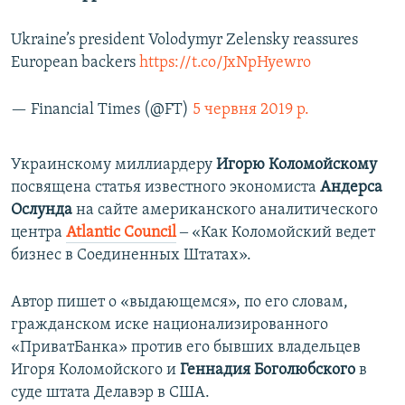
Ukraine’s president Volodymyr Zelensky reassures
European backers
https://t.co/JxNpHyewro
— Financial Times (@FT)
5 червня 2019 р.
Украинскому миллиардеру
Игорю Коломойскому
посвящена статья известного экономиста
Андерса
Ослунда
на сайте американского аналитического
центра
Atlantic Council
‒ «Как Коломойский ведет
бизнес в Соединенных Штатах».
Автор пишет о «выдающемся», по его словам,
гражданском иске национализированного
«ПриватБанка» против его бывших владельцев
Игоря Коломойского и
Геннадия Боголюбского
в
суде штата Делавэр в США.