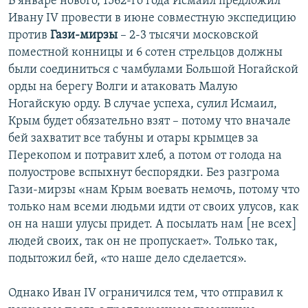
В январе нового, 1562-го года Исмаил предложил
Ивану IV провести в июне совместную экспедицию
против
Гази-мирзы
– 2-3 тысячи московской
поместной конницы и 6 сотен стрельцов должны
были соединиться с чамбулами Большой Ногайской
орды на берегу Волги и атаковать Малую
Ногайскую орду. В случае успеха, сулил Исмаил,
Крым будет обязательно взят – потому что вначале
бей захватит все табуны и отары крымцев за
Перекопом и потравит хлеб, а потом от голода на
полуострове вспыхнут беспорядки. Без разгрома
Гази-мирзы «нам Крым воевать немочь, потому что
только нам всеми людьми идти от своих улусов, как
он на наши улусы придет. А посылать нам [не всех]
людей своих, так он не пропускает». Только так,
подытожил бей, «то наше дело сделается».
Однако Иван IV ограничился тем, что отправил к