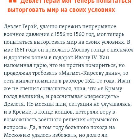
Девлет Герай мог теперь попытаться
выторговать мир на своих условиях
Девлет Герай, удачно пережив непрерывное
военное давление с 1556 по 1560 год, мог теперь
попытаться выторговать мир на своих условиях. В
мае 1561 года он прислал в Москву гонца с письмом
и дорогим конем в подарок Ивану IV. Хан
напоминал царю, что не против помириться, но
продолжал требовать «Магмет-Кирееву дань», то
есть выплат поминок в размере 1521-го года. Иван
же не спешил соглашаться, зная, что «в Крыму
голод великий», и рассчитывая «пересидеть»
Девлета. Но месяцы шли, ситуация не улучшалась,
и в Кремле, в конце концов, потеряли веру в
возможность военного решения «крымского
вопроса». Да, в том году большого похода на
Московию удалось избежать, но долго ли