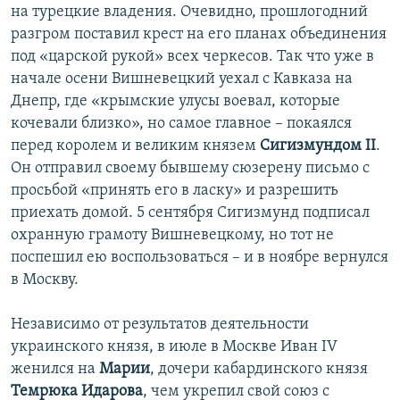
на турецкие владения. Очевидно, прошлогодний
разгром поставил крест на его планах объединения
под «царской рукой» всех черкесов. Так что уже в
начале осени Вишневецкий уехал с Кавказа на
Днепр, где «крымские улусы воевал, которые
кочевали близко», но самое главное – покаялся
перед королем и великим князем
Сигизмундом II
.
Он отправил своему бывшему сюзерену письмо с
просьбой «принять его в ласку» и разрешить
приехать домой. 5 сентября Сигизмунд подписал
охранную грамоту Вишневецкому, но тот не
поспешил ею воспользоваться – и в ноябре вернулся
в Москву.
Независимо от результатов деятельности
украинского князя, в июле в Москве Иван IV
женился на
Марии
, дочери кабардинского князя
Темрюка Идарова
, чем укрепил свой союз с