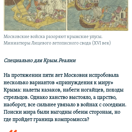
ПРИСОЕДИНЯЙТЕСЬ!
ПОБЕДИТЕЛЕЙ НЕ СУДЯТ?
КРЫМ.НЕПОКОРЕННЫЙ
ELIFBE
Московские войска разоряют крымские улусы.
УКРАИНСКАЯ ПРОБЛЕМА КРЫМА
Миниатюры Лицевого летописного свода (XVI век)
Все сайты RFE/RL
Специально для Крым.Реалии
На протяжении пяти лет Московия испробовала
несколько вариантов «принуждения к миру»
Крыма: налеты казаков, набеги ногайцев, походы
стрельцов. Однако ханство выстояло, а царство,
наоборот, все сильнее увязало в войнах с соседями.
Поиски мира были выгодны обеим сторонам, но
где пройдет граница компромисса?