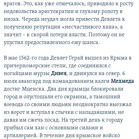
врагов. Это, как уже отмечалось, приводило к росту
недовольства аристократии и глухому ропоту в
низах. Череда неудач могла привести Девлета к
получению репутации «несчастливого хана», а
значит – к скорой потери власти. Поэтому он не
упустил предоставленного ему шанса.
В мае 1562-го года Девлет Герай вышел из Крыма в
причерноморские степи, где соединился с
ногайцами мурзы
Дивея
, и двинулся на север. 6
июля авангард под командованием калги
Мехмеда
достиг Мценска. Два дня крымцы блокировали
город и опустошали его окраины, а тамошний
воевода со своими людьми неоднократно выезжал
из ворот и вступал в стычки с нападавшими, не
давая им сжечь посад. На третий день к городу
прибыл сам хан с основными силами и
артиллерией. В течение дня крымское войско