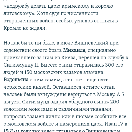
«недружбу делать царю крымскому и королю
литовскому». Хотя судя по численности
отправленных войск, особых успехов от князя в
Кремле не ждали.
Но как бы то ни было, в июле Вишневецкий при
содействии своего брата
Михаила
, специально
приехавшего за ним из Киева, перешел на службу к
Сигизмунду II. Вместе с ним отправились 300 его
людей и 150 московских казаков атамана
Водопьяна
с ним самим, а также – еще пять
черкесских князей. Оставшиеся четыре сотни
человек были вынуждены вернуться в Москву. А 5
августа Сигизмунд одарил «блудного сына» 200
золотыми монетами и различными тканями,
попросив взамен лично или в письме сообщить все
о московском войске и намерениях царя. Иван IV в
1563-м году так велел отозваться о Вишневецком