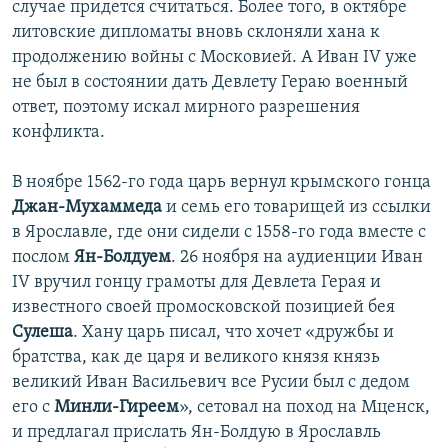
случае придется считаться. Более того, в октябре
литовские дипломаты вновь склоняли хана к
продолжению войны с Московией. А Иван IV уже
не был в состоянии дать Девлету Гераю военный
ответ, поэтому искал мирного разрешения
конфликта.
В ноябре 1562-го года царь вернул крымского гонца
Джан-Мухаммеда
и семь его товарищей из ссылки
в Ярославле, где они сидели с 1558-го года вместе с
послом
Ян-Болдуем
. 26 ноября на аудиенции Иван
IV вручил гонцу грамоты для Девлета Герая и
известного своей промосковской позицией бея
Сулеша
. Хану царь писал, что хочет «дружбы и
братства, как де царя и великого князя князь
великий Иван Васильевич все Русии был с дедом
его с
Минли-Гиреем
», сетовал на поход на Мценск,
и предлагал прислать Ян-Болдую в Ярославль