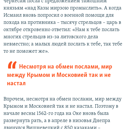
черкесам посла с предложением тамошним
князьям «над Казы мирзою промыслить». А когда
Исмаил вновь попросил о военной помощи для
похода на противника – тысячу стрельцов – царь в
октябре откровенно ответил: «Нам к тебе послать
многих стрельцов из-за литовского дела
невместно; а малых людей послать к тебе, так тебе
то не поможет же».
Несмотря на обмен послами, мир
между Крымом и Московией так и не
настал
Впрочем, несмотря на обмен послами, мир между
Крымом и Московией так и не настал. Поэтому в
начале весны 1562-го года на Оке вновь была
развернута рать, а в апреле в низовья Днепра
двинулся Вишневецкий с 850 казаками –