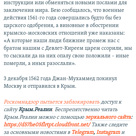
инструкции или обменяться новыми послами для
заключения мира. Бею сообщалось, что военные
действия 1561-го года совершались будто бы без
царского одобрения, а виновные в обострении
крымско-московских отношений уже наказаны:
«А которые наши люди ближние промеж нас с
братом нашим с Девлет-Киреем царем ссорили, мы
то сыскали да на них опалу свою положили – иные
померли, а иных разослали».
3 декабря 1562 года Джан-Мухаммед покинул
Москву и отправился в Крым.
Роскомнадзор пытается заблокировать
доступ к
сайту
Крым.Реалии
.
Беспрепятственно читать
Крым.Реалии можно с помощью
зеркального сайта
:
https://d57he05flrtpt.cloudfront.net/
Также следите
за основными новостями в
Telegram
,
Instagram
и