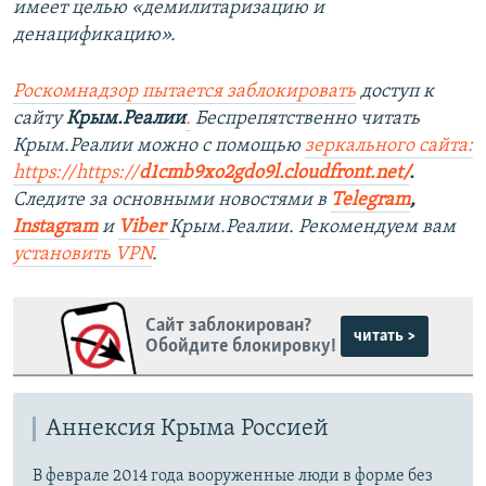
имеет целью «демилитаризацию и
денацификацию».
Роскомнадзор пытается заблокировать
доступ к
сайту
Крым.Реалии
.
Беспрепятственно читать
Крым.Реалии можно с помощью
зеркального сайта:
https://https://
d1cmb9xo2gdo9l.cloudfront.net/
.
Следите за основными новостями в
Telegram
,
Instagram
и
Viber
Крым.Реалии. Рекомендуем вам
установить VPN
.
Сайт заблокирован?
читать >
Обойдите блокировку!
Аннексия Крыма Россией
В феврале 2014 года вооруженные люди в форме без