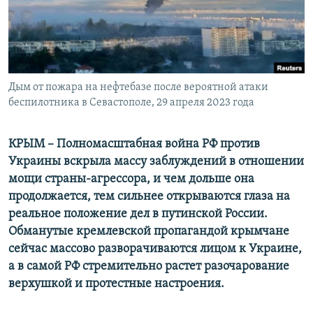
ПРИСОЕДИНЯЙТЕСЬ!
ПОБЕДИТЕЛЕЙ НЕ СУДЯТ?
КРЫМ.НЕПОКОРЕННЫЙ
ELIFBE
Дым от пожара на нефтебазе после вероятной атаки
УКРАИНСКАЯ ПРОБЛЕМА КРЫМА
беспилотника в Севастополе, 29 апреля 2023 года
Все сайты RFE/RL
КРЫМ – Полномасштабная война РФ против
Украины вскрыла массу заблуждений в отношении
мощи страны-агрессора, и чем дольше она
продолжается, тем сильнее открываются глаза на
реальное положение дел в путинской России.
Обманутые кремлевской пропагандой крымчане
сейчас массово разворачиваются лицом к Украине,
а в самой РФ стремительно растет разочарование
верхушкой и протестные настроения.