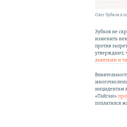
Олег Зубков в 
Зубков не скр
изменить нек
против запре
утверждают, 
львятами и т
Влиятельность
многочисленн
инцидентам в
«Тайган»
про
поплатился ж