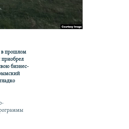
» в прошлом
н приобрел
свою бизнес-
крымский
гладко
о-
программы