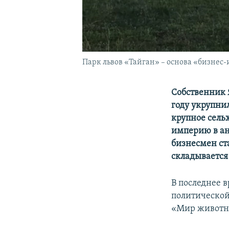
Парк львов «Тайган» – основа «бизне
Собственник 
году укрупни
крупное сель
империю в ан
бизнесмен ст
складывается 
В последнее 
политической
«Мир животны