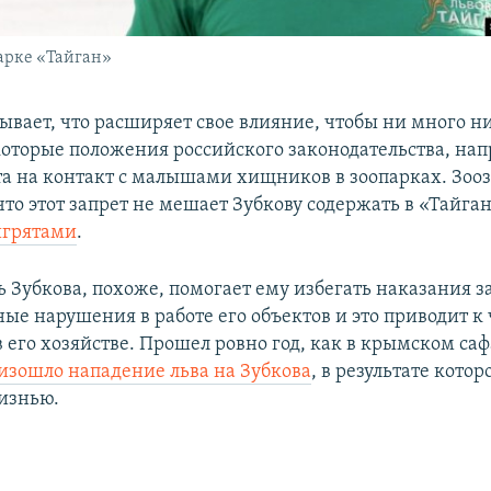
парке «Тайган»
ывает, что расширяет свое влияние, чтобы ни много ни
оторые положения российского законодательства, нап
та на контакт с малышами хищников в зоопарках. Зо
что этот запрет не мешает Зубкову содержать в «Тайга
игрятами
.
 Зубкова, похоже, помогает ему избегать наказания з
ые нарушения в работе его объектов и это приводит к
 его хозяйстве. Прошел ровно год, как в крымском са
изошло нападение льва на Зубкова
, в результате котор
изнью.