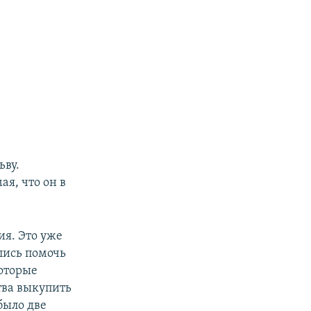
ьву.
я, что он в
ия. Это уже
лись помочь
которые
тва выкупить
было две