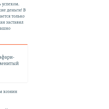
ь успехом.
кие деньги! В
ается только
лан заставил
рашно
сафари-
аменитый
ам хозяин