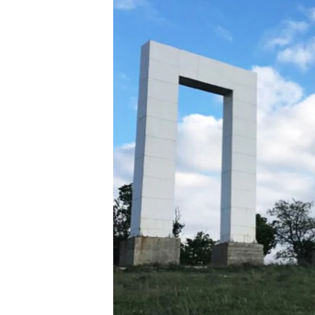
ПОБЕДИТЕЛЕЙ НЕ СУДЯТ?
КРЫМ.НЕПОКОРЕННЫЙ
ELIFBE
УКРАИНСКАЯ ПРОБЛЕМА КРЫМА