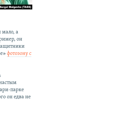
 мало, а
ример, он
озащитники
не»
фотозону с
а
 частым
фари-парке
ого он едва не