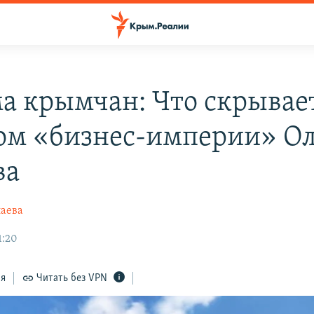
а крымчан: Что скрывает
ом «бизнес-империи» Ол
ва
лаева
1:20
ся
Читать без VPN