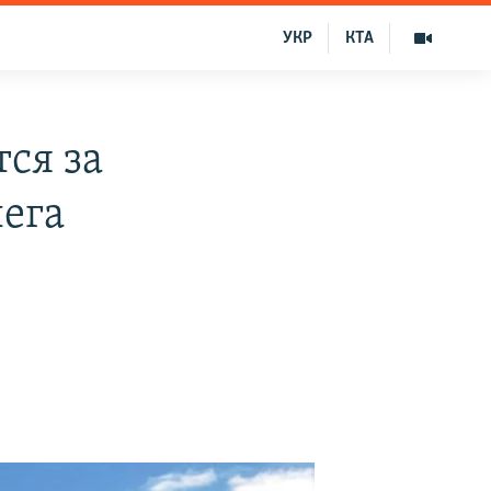
УКР
КТА
ся за
ега