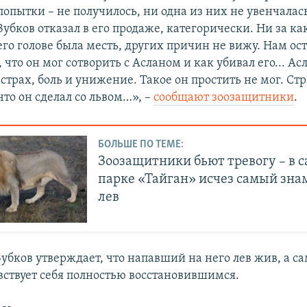
попытки – не получилось, ни одна из них не увенчалас
Зубков отказал в его продаже, категорически. Ни за ка
его голове была месть, других причин не вижу. Нам ост
 что он мог сотворить с Асланом и как убивал его... Ас
страх, боль и унижение. Такое он простить не мог. Ст
что он сделал со львом…», –
сообщают зоозащитники
.
БОЛЬШЕ ПО ТЕМЕ:
Зоозащитники бьют тревогу – в 
парке «Тайган» исчез самый зн
лев
убков утверждает, что напавший на него лев жив, а с
вствует себя полностью восстановившимся.