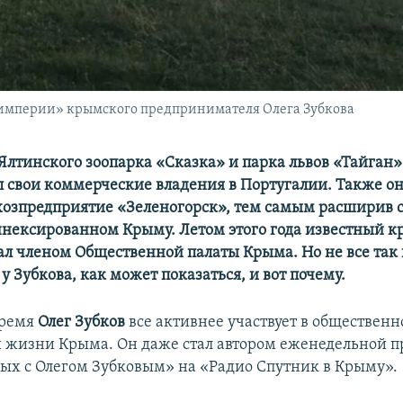
с-империи» крымского предпринимателя Олега Зубкова
Ялтинского зоопарка «Сказка» и парка львов «Тайган
л свои коммерческие владения в Португалии. Также о
хозпредприятие «Зеленогорск», тем самым расширив 
нексированном Крыму. Летом этого года известный 
ал членом Общественной палаты Крыма. Но не все так 
у Зубкова, как может показаться, и вот почему.
время
Олег Зубков
все активнее участвует в общественн
 жизни Крыма. Он даже стал автором еженедельной 
х с Олегом Зубковым» на «Радио Спутник в Крыму».