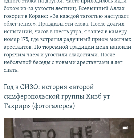
одного этажа на другой. Часто приходилось идти
боком из-за узкости лестниц. Всевышний Аллах
говорит в Коране: «За каждой тягостью наступает
облегчение». Правдивы эти слова. После долгих
испытаний, часов в шесть утра, я зашел в камеру
номер 175, где встретил радушный прием местных
арестантов. По тюремной традиции меня напоили
горячим чаем и угостили сладостями. После
небольшой беседы с новыми арестантами я лег
спать.
Год в СИЗО: история «второй
симферопольской группы Хизб ут-
Тахрир» (фотогалерея)