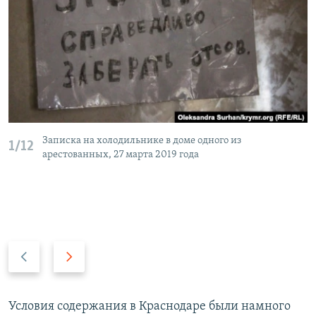
Записка на холодильнике в доме одного из
1/12
арестованных, 27 марта 2019 года
П
С
р
л
е
е
д
д
Условия содержания в Краснодаре были намного