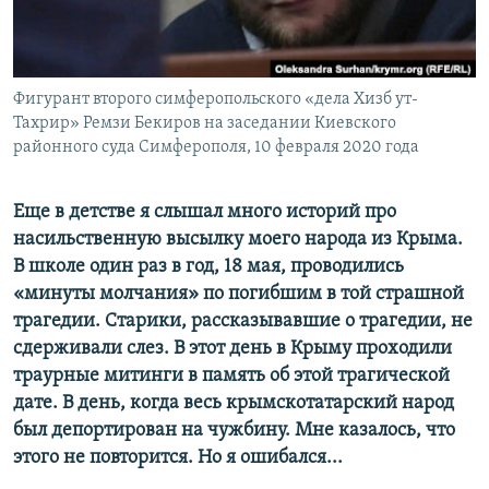
ПРИСОЕДИНЯЙТЕСЬ!
ПОБЕДИТЕЛЕЙ НЕ СУДЯТ?
КРЫМ.НЕПОКОРЕННЫЙ
ELIFBE
Фигурант второго симферопольского «дела Хизб ут-
Тахрир» Ремзи Бекиров на заседании Киевского
УКРАИНСКАЯ ПРОБЛЕМА КРЫМА
районного суда Симферополя, 10 февраля 2020 года
Все сайты RFE/RL
Еще в детстве я слышал много историй про
насильственную высылку моего народа из Крыма.
В школе один раз в год, 18 мая, проводились
«минуты молчания» по погибшим в той страшной
трагедии. Старики, рассказывавшие о трагедии, не
сдерживали слез. В этот день в Крыму проходили
траурные митинги в память об этой трагической
дате. В день, когда весь крымскотатарский народ
был депортирован на чужбину. Мне казалось, что
этого не повторится. Но я ошибался...