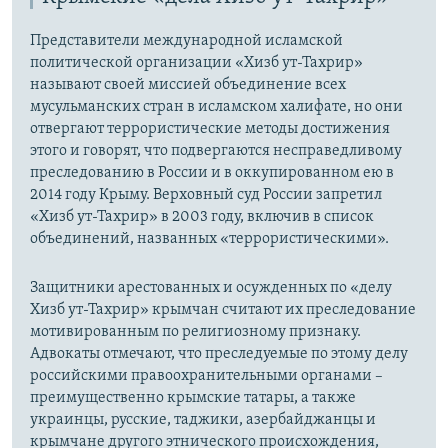
Представители международной исламской
политической организации «Хизб ут-Тахрир»
называют своей миссией объединение всех
мусульманских стран в исламском халифате, но они
отвергают террористические методы достижения
этого и говорят, что подвергаются несправедливому
преследованию в России и в оккупированном ею в
2014 году Крыму. Верховный суд России запретил
«Хизб ут-Тахрир» в 2003 году, включив в список
объединений, названных «террористическими».
Защитники арестованных и осужденных по «делу
Хизб ут-Тахрир» крымчан считают их преследование
мотивированным по религиозному признаку.
Адвокаты отмечают, что преследуемые по этому делу
российскими правоохранительными органами –
преимущественно крымские татары, а также
украинцы, русские, таджики, азербайджанцы и
крымчане другого этнического происхождения,