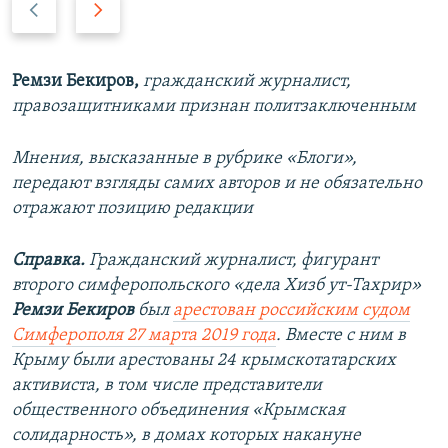
П
С
р
л
е
е
д
д
Ремзи Бекиров,
гражданский журналист,
ы
у
правозащитниками признан политзаключенным
д
ю
у
щ
Мнения, высказанные в рубрике «Блоги»,
щ
и
передают взгляды самих авторов и не обязательно
и
й
отражают позицию редакции
й
с
с
л
Справка.
Гражданский журналист, фигурант
л
а
второго симферопольского «дела Хизб ут-Тахрир»
а
й
Ремзи Бекиров
был
арестован российским судом
й
д
Симферополя 27 марта 2019 года
. Вместе с ним в
д
Крыму были арестованы 24 крымскотатарских
активиста,
в том числе представители
общественного объединения «Крымская
солидарность», в домах которых накануне