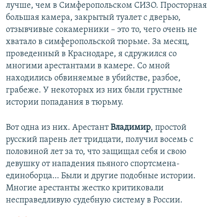
ы
у
лучше, чем в Симферопольском СИЗО. Просторная
д
ю
большая камера, закрытый туалет с дверью,
у
щ
отзывчивые сокамерники – это то, чего очень не
щ
и
хватало в симферопольской тюрьме. За месяц,
и
й
проведенный в Краснодаре, я сдружился со
й
с
многими арестантами в камере. Со мной
с
л
находились обвиняемые в убийстве, разбое,
л
а
грабеже. У некоторых из них были грустные
а
й
истории попадания в тюрьму.
й
д
д
Вот одна из них. Арестант
Владимир
, простой
русский парень лет тридцати, получил восемь с
половиной лет за то, что защищал себя и свою
девушку от нападения пьяного спортсмена-
единоборца… Были и другие подобные истории.
Многие арестанты жестко критиковали
несправедливую судебную систему в России.