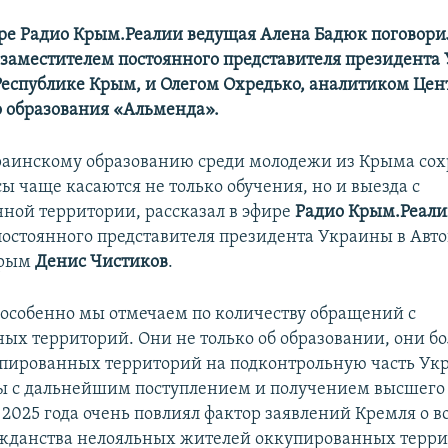
ире Радио Крым.Реалии ведущая Алена Бадюк поговори
заместителем постоянного представителя президента
еспублике Крым, и Олегом Охредько, аналитиком Цен
 образования «Альменда».
раинскому образованию среди молодежи из Крыма сох
ы чаще касаются не только обучения, но и выезда с
ной территории, рассказал в эфире
Радио Крым.Реал
постоянного представителя президента Украины в Авт
Крым
Денис Чистиков
.
, особенно мы отмечаем по количеству обращений с
ых территорий. Они не только об образовании, они б
упированных территорий на подконтрольную часть Ук
ы с дальнейшим поступлением и получением высшего 
а 2025 года очень повлиял фактор заявлений Кремля о
данства нелояльных жителей оккупированных терри