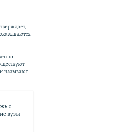
тверждает,
 оказываются
менно
существуют
сии называют
жь с
ие вузы