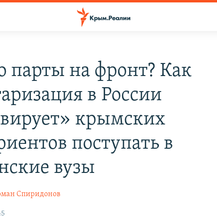
о парты на фронт? Как
аризация в России
вирует» крымских
риентов поступать в
нские вузы
оман Спиридонов
45