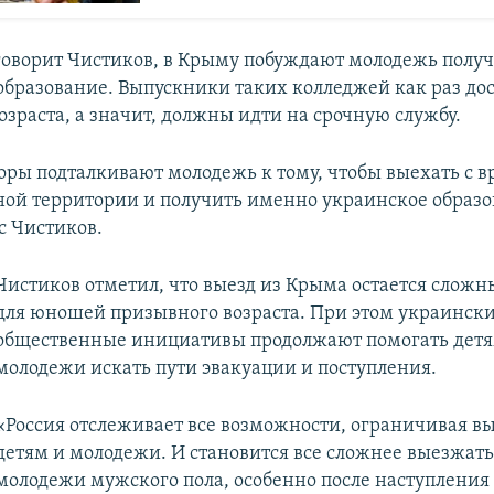
 говорит Чистиков, в Крыму побуждают молодежь получ
образование. Выпускники таких колледжей как раз до
озраста, а значит, должны идти на срочную службу.
торы подталкивают молодежь к тому, чтобы выехать с 
ой территории и получить именно украинское образо
с Чистиков.
Чистиков отметил, что выезд из Крыма остается сложн
для юношей призывного возраста. При этом украинск
общественные инициативы продолжают помогать детя
молодежи искать пути эвакуации и поступления.
«Россия отслеживает все возможности, ограничивая 
детям и молодежи. И становится все сложнее выезжать
молодежи мужского пола, особенно после наступления 1