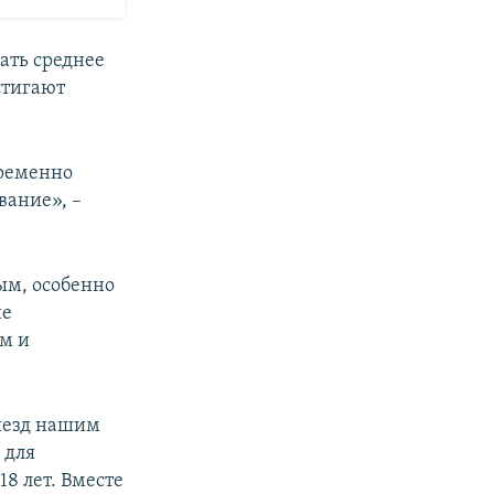
ать среднее
стигают
временно
вание», –
ым, особенно
ие
м и
выезд нашим
 для
8 лет. Вместе