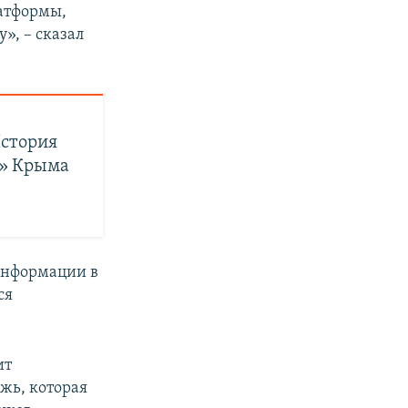
атформы,
», – сказал
История
о» Крыма
информации в
ся
ит
жь, которая