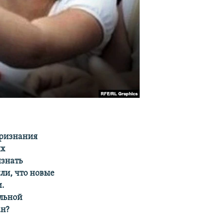
признания
ых
изнать
ли, что новые
и.
ельной
ан?