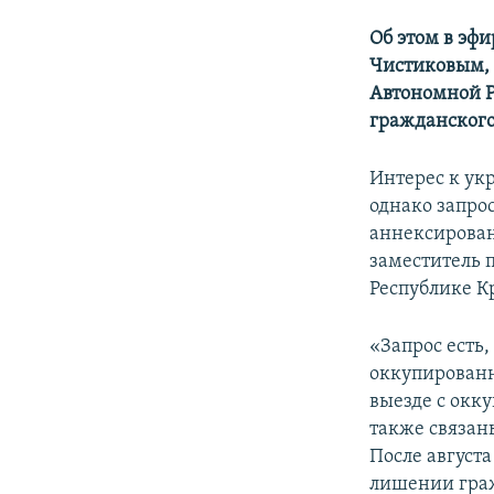
Об этом в эф
Чистиковым, 
Автономной Р
гражданского
Интерес к ук
однако запрос
аннексирован
заместитель 
Республике 
«Запрос есть
оккупированн
выезде с окк
также связан
После август
лишении граж