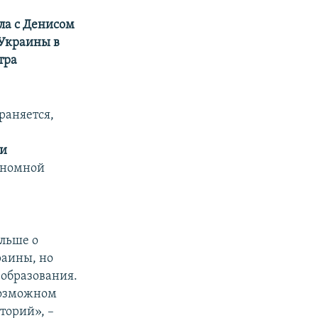
ла с Денисом
 Украины в
тра
раняется,
ии
ономной
ольше о
раины, но
образования.
 возможном
торий», –