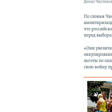
Денис Чистико
По словам Чи
милитаризаци
что российск
перед выбор
«Они увеличи
оккупированн
льготы по опл
свою войну п