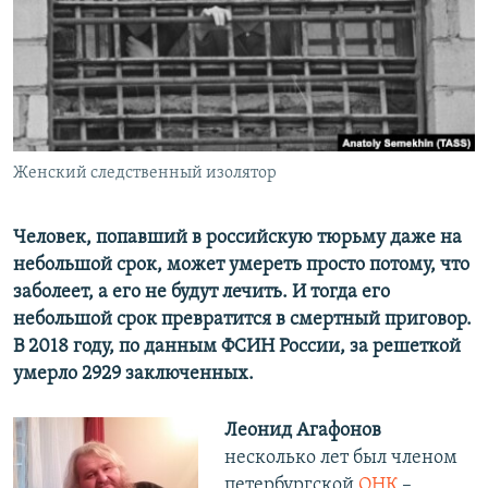
ПРИСОЕДИНЯЙТЕСЬ!
ПОБЕДИТЕЛЕЙ НЕ СУДЯТ?
КРЫМ.НЕПОКОРЕННЫЙ
ELIFBE
УКРАИНСКАЯ ПРОБЛЕМА КРЫМА
Все сайты RFE/RL
Женский следственный изолятор
Человек, попавший в российскую тюрьму даже на
небольшой срок, может умереть просто потому, что
заболеет, а его не будут лечить. И тогда его
небольшой срок превратится в смертный приговор.
В 2018 году, по данным ФСИН России, за решеткой
умерло 2929 заключенных.​
Леонид Агафонов
несколько лет был членом
петербургской
ОНК
–