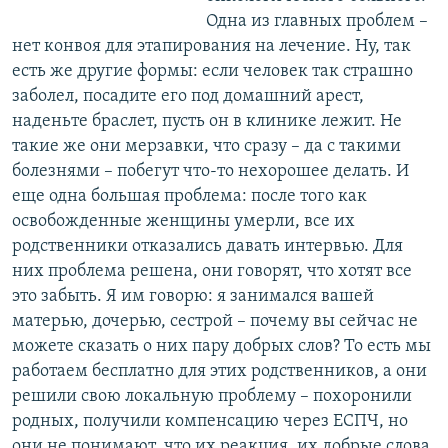
Одна из главных проблем –
нет конвоя для этапирования на лечение. Ну, так
есть же другие формы: если человек так страшно
заболел, посадите его под домашний арест,
наденьте браслет, пусть он в клинике лежит. Не
такие же они мерзавки, что сразу – да с такими
болезнями – побегут что-то нехорошее делать. И
еще одна большая проблема: после того как
освобожденные женщины умерли, все их
родственники отказались давать интервью. Для
них проблема решена, они говорят, что хотят все
это забыть. Я им говорю: я занимался вашей
матерью, дочерью, сестрой – почему вы сейчас не
можете сказать о них пару добрых слов? То есть мы
работаем бесплатно для этих родственников, а они
решили свою локальную проблему – похоронили
родных, получили компенсацию через ЕСПЧ, но
они не понимают, что их реакция, их добрые слова