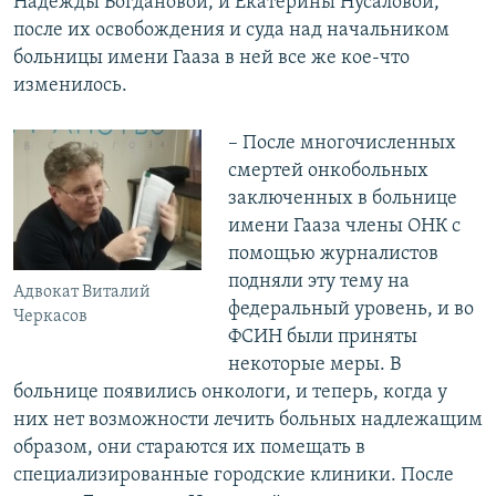
Надежды Богдановой, и Екатерины Нусаловой,
после их освобождения и суда над начальником
больницы имени Гааза в ней все же кое-что
изменилось.
– После многочисленных
смертей онкобольных
заключенных в больнице
имени Гааза члены ОНК с
помощью журналистов
подняли эту тему на
Адвокат Виталий
федеральный уровень, и во
Черкасов
ФСИН были приняты
некоторые меры. В
больнице появились онкологи, и теперь, когда у
них нет возможности лечить больных надлежащим
образом, они стараются их помещать в
специализированные городские клиники. После