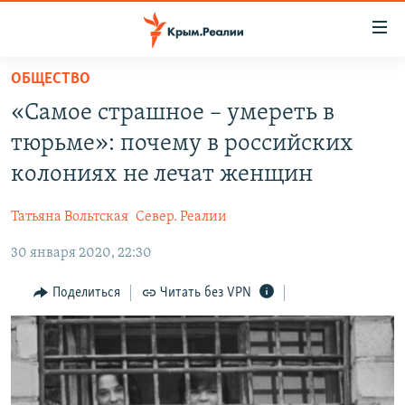
Доступность
ссылки
Вернуться
ОБЩЕСТВО
к
НОВОСТИ
«Самое страшное – умереть в
основному
СПЕЦПРОЕКТЫ
содержанию
тюрьме»: почему в российских
ВОДА
Вернутся
ГРУЗ 200
колониях не лечат женщин
к
ИСТОРИЯ
КАРТА ВОЕННЫХ ОБЪЕКТОВ КРЫМА
главной
Татьяна Вольтская
Север. Реалии
ЕЩЕ
11 ЛЕТ ОККУПАЦИИ КРЫМА. 11 ИСТОРИЙ СОПРОТИВЛЕНИЯ
навигации
Вернутся
30 января 2020, 22:30
РАДІО СВОБОДА
ИНТЕРАКТИВ
к
КАК ОБОЙТИ БЛОКИРОВКУ
ИНФОГРАФИКА
Поделиться
Читать без VPN
поиску
ТЕЛЕПРОЕКТ КРЫМ.РЕАЛИИ
Українською
СОВЕТЫ ПРАВОЗАЩИТНИКОВ
Qırımtatar
ПРОПАВШИЕ БЕЗ ВЕСТИ