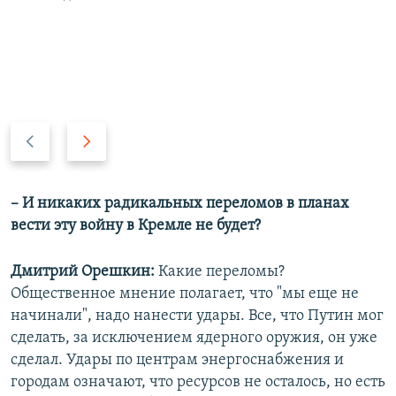
П
С
р
л
е
е
д
д
– И никаких радикальных переломов в планах
ы
у
вести эту войну в Кремле не будет?
д
ю
у
щ
Дмитрий Орешкин:
Какие переломы?
щ
и
Общественное мнение полагает, что "мы еще не
и
й
начинали", надо нанести удары. Все, что Путин мог
й
с
сделать, за исключением ядерного оружия, он уже
с
л
сделал. Удары по центрам энергоснабжения и
л
а
городам означают, что ресурсов не осталось, но есть