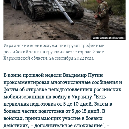
ПРИСОЕДИНЯЙТЕСЬ!
ПОБЕДИТЕЛЕЙ НЕ СУДЯТ?
КРЫМ.НЕПОКОРЕННЫЙ
ELIFBE
УКРАИНСКАЯ ПРОБЛЕМА КРЫМА
Все сайты RFE/RL
Украинские военнослужащие грузят трофейный
российский танк на грузовик возле города Изюм
Харьковской области, 24 сентября 2022 года
В конце прошлой недели Владимир Путин
прокомментировал многочисленные сообщения и
факты об отправке неподготовленных российских
мобилизованных на войну в Украину. "Есть
первичная подготовка от 5 до 10 дней. Затем в
боевых частях подготовка от 5 до 15 дней. В
войсках, принимающих участие в боевых
действиях, – дополнительное слаживание", –