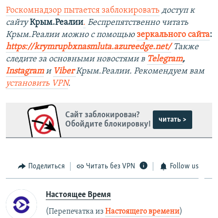
Роскомнадзор пытается заблокировать
доступ к
сайту
Крым.Реалии
.
Беспрепятственно читать
Крым.Реалии можно с помощью
зеркального сайта
:
https://krymrupbxnasmluta.azureedge.net/
Также
следите за основными новостями в
Telegram
,
Instagram
и
Viber
Крым.Реалии. Рекомендуем вам
установить
VPN
.
Сайт заблокирован?
читать >
Обойдите блокировку!
Поделиться
Читать без VPN
Follow us
Настоящее Время
(Перепечатка из
Настоящего времени
)