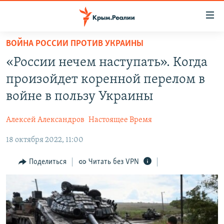
Доступность
ссылки
Вернуться
ВОЙНА РОССИИ ПРОТИВ УКРАИНЫ
к
НОВОСТИ
«России нечем наступать». Когда
основному
СПЕЦПРОЕКТЫ
содержанию
произойдет коренной перелом в
ВОДА
Вернутся
ГРУЗ 200
войне в пользу Украины
к
ИСТОРИЯ
КАРТА ВОЕННЫХ ОБЪЕКТОВ КРЫМА
главной
Алексей Александров
Настоящее Время
ЕЩЕ
11 ЛЕТ ОККУПАЦИИ КРЫМА. 11 ИСТОРИЙ СОПРОТИВЛЕНИЯ
навигации
Вернутся
18 октября 2022, 11:00
РАДІО СВОБОДА
ИНТЕРАКТИВ
к
КАК ОБОЙТИ БЛОКИРОВКУ
ИНФОГРАФИКА
Поделиться
Читать без VPN
поиску
ТЕЛЕПРОЕКТ КРЫМ.РЕАЛИИ
Українською
СОВЕТЫ ПРАВОЗАЩИТНИКОВ
Qırımtatar
ПРОПАВШИЕ БЕЗ ВЕСТИ