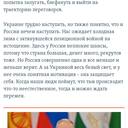
а
й
попытка запугать, блефануть и выйти на
й
д
траекторию переговоров.
д
Украине трудно наступать, но также понятно, что и
России нечем наступать. Нас ожидает холодная
зима с затянувшейся позиционной войной на
истощение. Здесь у России неплохие шансы,
потому что страна большая, денег много, рекрутов
тоже. Но Россия совершенно одна и все меньше и
меньше верит. А за Украиной весь белый свет, и у
нее очень понятная мотивация – она защищает
себя. Когда наши люди поймут, что там происходит
что-то неестественное, тогда и можно ждать
перемен.