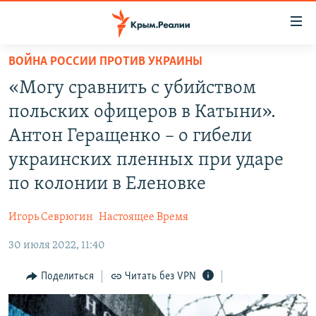
Доступность
ссылки
Вернуться
ВОЙНА РОССИИ ПРОТИВ УКРАИНЫ
к
НОВОСТИ
«Могу сравнить с убийством
основному
СПЕЦПРОЕКТЫ
содержанию
польских офицеров в Катыни».
ВОДА
Вернутся
ГРУЗ 200
Антон Геращенко – о гибели
к
ИСТОРИЯ
КАРТА ВОЕННЫХ ОБЪЕКТОВ КРЫМА
украинских пленных при ударе
главной
ЕЩЕ
11 ЛЕТ ОККУПАЦИИ КРЫМА. 11 ИСТОРИЙ СОПРОТИВЛЕНИЯ
навигации
по колонии в Еленовке
Вернутся
РАДІО СВОБОДА
ИНТЕРАКТИВ
к
Игорь Севрюгин
Настоящее Время
КАК ОБОЙТИ БЛОКИРОВКУ
ИНФОГРАФИКА
поиску
30 июля 2022, 11:40
ТЕЛЕПРОЕКТ КРЫМ.РЕАЛИИ
Українською
Поделиться
Читать без VPN
СОВЕТЫ ПРАВОЗАЩИТНИКОВ
Qırımtatar
ПРОПАВШИЕ БЕЗ ВЕСТИ