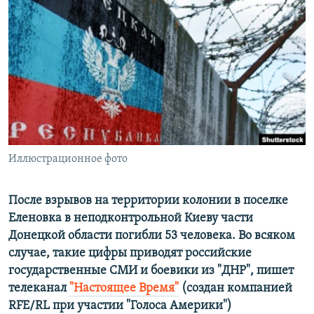
ПРИСОЕДИНЯЙТЕСЬ!
ПОБЕДИТЕЛЕЙ НЕ СУДЯТ?
КРЫМ.НЕПОКОРЕННЫЙ
ELIFBE
УКРАИНСКАЯ ПРОБЛЕМА КРЫМА
Все сайты RFE/RL
Иллюстрационное фото
После взрывов на территории колонии в поселке
Еленовка в неподконтрольной Киеву части
Донецкой области погибли 53 человека. Во всяком
случае, такие цифры приводят российские
государственные СМИ и боевики из "ДНР", пишет
телеканал
"Настоящее Время"
​(создан компанией
RFE/RL при участии "Голоса Америки")​