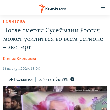
Доступность
ссылки
Вернуться
ПОЛИТИКА
к
НОВОСТИ
После смерти Сулеймани Россия
основному
СПЕЦПРОЕКТЫ
содержанию
может усилиться во всем регионе
ВОДА
Вернутся
ГРУЗ 200
– эксперт
к
ИСТОРИЯ
КАРТА ВОЕННЫХ ОБЪЕКТОВ КРЫМА
главной
Ксения Кириллова
ЕЩЕ
11 ЛЕТ ОККУПАЦИИ КРЫМА. 11 ИСТОРИЙ СОПРОТИВЛЕНИЯ
навигации
Вернутся
16 января 2020, 13:00
РАДІО СВОБОДА
ИНТЕРАКТИВ
к
КАК ОБОЙТИ БЛОКИРОВКУ
ИНФОГРАФИКА
Поделиться
Читать без VPN
поиску
ТЕЛЕПРОЕКТ КРЫМ.РЕАЛИИ
Українською
СОВЕТЫ ПРАВОЗАЩИТНИКОВ
Qırımtatar
ПРОПАВШИЕ БЕЗ ВЕСТИ