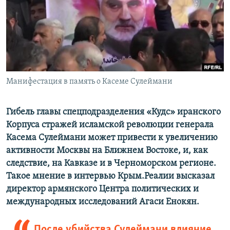
ПРИСОЕДИНЯЙТЕСЬ!
ПОБЕДИТЕЛЕЙ НЕ СУДЯТ?
КРЫМ.НЕПОКОРЕННЫЙ
ELIFBE
УКРАИНСКАЯ ПРОБЛЕМА КРЫМА
Все сайты RFE/RL
Манифестация в память о Касеме Сулеймани
Гибель главы спецподразделения «Кудс» иранского
Корпуса стражей исламской революции генерала
Касема Сулеймани может привести к увеличению
активности Москвы на Ближнем Востоке, и, как
следствие, на Кавказе и в Черноморском регионе.
Такое мнение в интервью Крым.Реалии высказал
директор армянского Центра политических и
международных исследований Агаси Енокян.
После убийства Сулеймани влияние