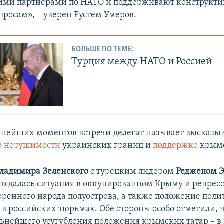
ими партнерами по НАТО и поддерживают конструкти
просам», – уверен Рустем Умеров.
БОЛЬШЕ ПО ТЕМЕ:
Турция между НАТО и Россией
нейших моментов встречи делегат называет высказы
о
нерушимости
украинских границ и
поддержке
крымс
ладимира Зеленского
с турецким лидером
Реджепом 
уждалась ситуация в оккупированном Крыму и репресс
ренного народа полуострова, а также положение пол
в российских тюрьмах. Обе стороны особо отметили, ч
льнейшего усугубления положения крымских татар – в