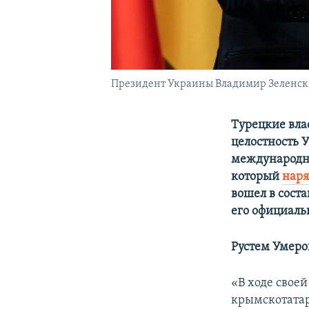
Президент Украины Владимир Зеленский
Турецкие вла
целостность 
международны
который
наря
вошел в сост
его официаль
Рустем Умеро
«В ходе свое
крымскотатар