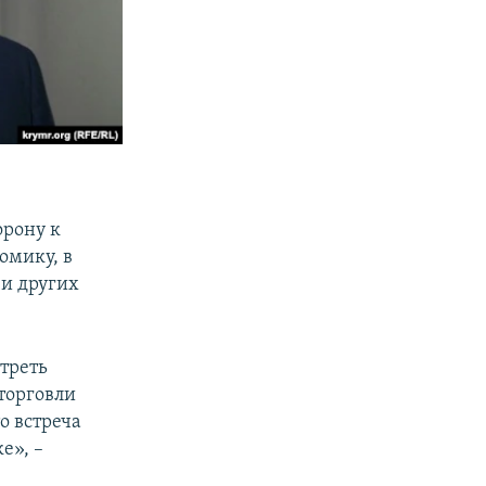
орону к
омику, в
 и других
треть
торговли
о встреча
е», –