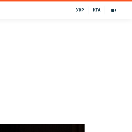
УКР
КТА