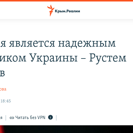
я является надежным
иком Украины – Рустем
в
ова
 18:45
ся
Читать без VPN