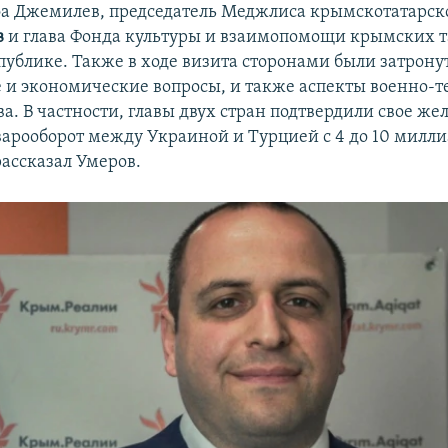
а Джемилев, председатель Меджлиса крымскотатарск
в
и глава Фонда культуры и взаимопомощи крымских т
публике. Также в ходе визита сторонами были затрон
 и экономические вопросы, и также аспекты военно-т
а. В частности, главы двух стран подтвердили свое же
варооборот между Украиной и Турцией с 4 до 10 милл
рассказал Умеров.