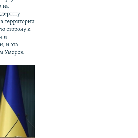
а на
ддержку
на территории
ю сторону к
и и
, и эта
м Умеров.