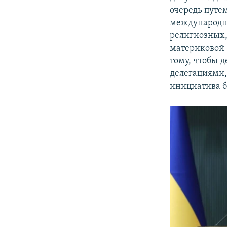
очередь путе
международн
религиозных,
материковой 
тому, чтобы 
делегациями,
инициатива б