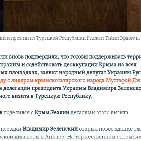
 и президент Турецкой Республики Реджеп Тайип Эрдоган, 7 
сти вновь подтвердили, что готовы поддерживать тер
Украины и содействовать деоккупации Крыма на всех
х площадках, заявил народный депутат Украины Рус
ду с лидером крымскотатарского народа Мустафой Д
ав делегации президента Украины Владимира Зеленско
ного визита в Турецкую Республику.
в
поделился с
Крым.Реалии
деталями этого визита.
й поездки
Владимир Зеленский
открыл новое здание гл
ской диаспоры в Анкаре. На торжественном открыти