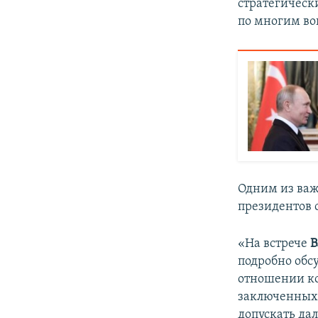
стратегическ
по многим во
Одним из важ
президентов 
«На встрече
В
подробно обс
отношении ко
заключенных 
допускать да