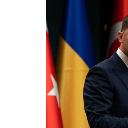
ПОБЕДИТЕЛЕЙ НЕ СУДЯТ?
КРЫМ.НЕПОКОРЕННЫЙ
ELIFBE
УКРАИНСКАЯ ПРОБЛЕМА КРЫМА