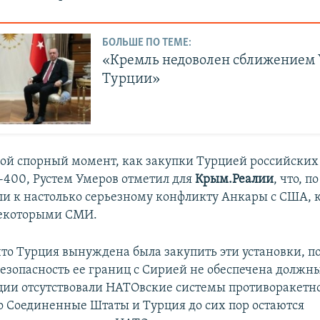
БОЛЬШЕ ПО ТЕМЕ:
«Кремль недоволен сближением
Турции»
кой спорный момент, как закупки Турцией российски
-400, Рустем Умеров отметил для
Крым.Реалии
, что, п
ли к настолько серьезному конфликту Анкары с США, к
некоторыми СМИ.
 что Турция вынуждена была закупить эти установки, п
 безопасность ее границ с Сирией не обеспечена должн
рции отсутствовали НАТОвские системы противоракетн
о Соединенные Штаты и Турция до сих пор остаются