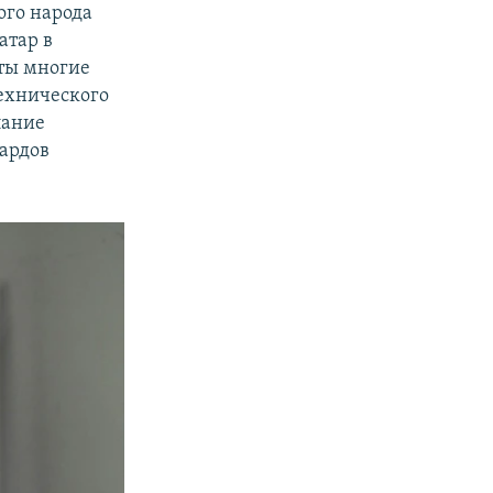
ого народа
атар в
уты многие
ехнического
лание
иардов