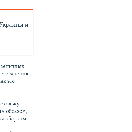
 Украины и
х зенитных
о его мнению,
ак это
оскольку
ым образом,
ой обороны