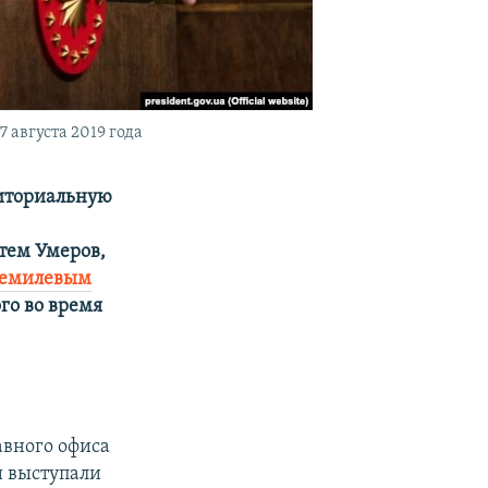
августа 2019 года
риториальную
тем Умеров,
жемилевым
го во время
авного офиса
и выступали