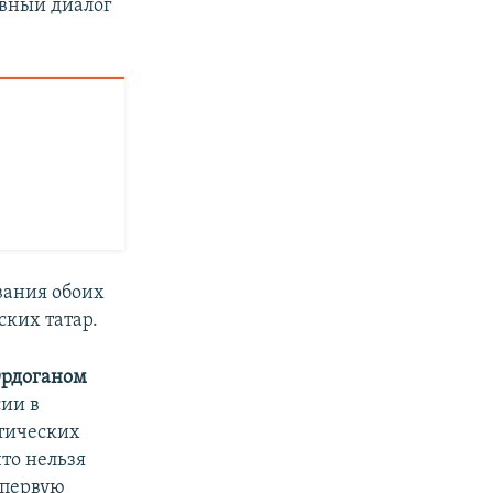
вный диалог
вания обоих
ких татар.
Эрдоганом
ии в
итических
то нельзя
 первую