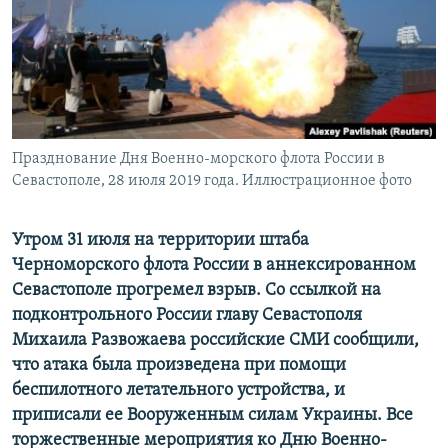
ПРИСОЕДИНЯЙТЕСЬ!
ПОБЕДИТЕЛЕЙ НЕ СУДЯТ?
КРЫМ.НЕПОКОРЕННЫЙ
ELIFBE
УКРАИНСКАЯ ПРОБЛЕМА КРЫМА
Все сайты RFE/RL
Празднование Дня Военно-морского флота России в
Севастополе, 28 июля 2019 года. Иллюстрационное фото
Утром 31 июля на территории штаба
Черноморского флота России в аннексированном
Севастополе прогремел взрыв. Со ссылкой на
подконтрольного России главу Севастополя
Михаила Развожаева российские СМИ сообщили,
что атака была произведена при помощи
беспилотного летательного устройства, и
приписали ее Вооруженным силам Украины. Все
торжественные мероприятия ко Дню Военно-