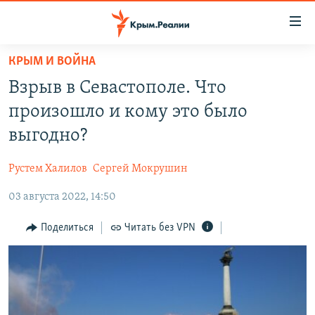
Доступность
ссылки
Вернуться
КРЫМ И ВОЙНА
к
НОВОСТИ
Взрыв в Севастополе. Что
основному
СПЕЦПРОЕКТЫ
содержанию
произошло и кому это было
ВОДА
Вернутся
ГРУЗ 200
выгодно?
к
ИСТОРИЯ
КАРТА ВОЕННЫХ ОБЪЕКТОВ КРЫМА
главной
Рустем Халилов
Сергей Мокрушин
ЕЩЕ
11 ЛЕТ ОККУПАЦИИ КРЫМА. 11 ИСТОРИЙ СОПРОТИВЛЕНИЯ
навигации
Вернутся
03 августа 2022, 14:50
РАДІО СВОБОДА
ИНТЕРАКТИВ
к
КАК ОБОЙТИ БЛОКИРОВКУ
ИНФОГРАФИКА
Поделиться
Читать без VPN
поиску
ТЕЛЕПРОЕКТ КРЫМ.РЕАЛИИ
Українською
СОВЕТЫ ПРАВОЗАЩИТНИКОВ
Qırımtatar
ПРОПАВШИЕ БЕЗ ВЕСТИ