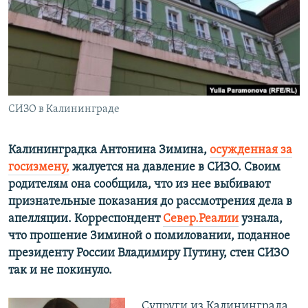
ПРИСОЕДИНЯЙТЕСЬ!
ПОБЕДИТЕЛЕЙ НЕ СУДЯТ?
КРЫМ.НЕПОКОРЕННЫЙ
ELIFBE
УКРАИНСКАЯ ПРОБЛЕМА КРЫМА
Все сайты RFE/RL
СИЗО в Калининграде
Калининградка Антонина Зимина,
осужденная за
госизмену,
жалуется на давление в СИЗО. Своим
родителям она сообщила, что из нее выбивают
признательные показания до рассмотрения дела в
апелляции. Корреспондент
Север.Реалии
узнала,
что прошение Зиминой о помиловании, поданное
президенту России Владимиру Путину, стен СИЗО
так и не покинуло.
Супруги из Калининграда