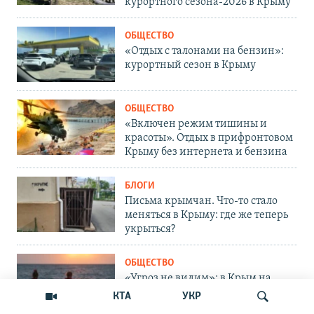
курортного сезона-2026 в Крыму
ОБЩЕСТВО
«Отдых с талонами на бензин»:
курортный сезон в Крыму
ОБЩЕСТВО
«Включен режим тишины и
красоты». Отдых в прифронтовом
Крыму без интернета и бензина
БЛОГИ
Письма крымчан. Что-то стало
меняться в Крыму: где же теперь
укрыться?
ОБЩЕСТВО
«Угроз не видим»: в Крым на
отдых и оздоровление завезут
КТА
УКР
тысячи детей