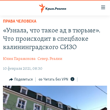
Доступность
ссылки
Вернуться
ПРАВА ЧЕЛОВЕКА
к
НОВОСТИ
«Узнала, что такое ад в тюрьме».
основному
СПЕЦПРОЕКТЫ
содержанию
Что происходит в спецблоке
ВОДА
Вернутся
ГРУЗ 200
калининградского СИЗО
к
ИСТОРИЯ
КАРТА ВОЕННЫХ ОБЪЕКТОВ КРЫМА
главной
Юлия Парамонова
Север. Реалии
ЕЩЕ
11 ЛЕТ ОККУПАЦИИ КРЫМА. 11 ИСТОРИЙ СОПРОТИВЛЕНИЯ
навигации
Вернутся
10 февраля 2021, 08:30
РАДІО СВОБОДА
ИНТЕРАКТИВ
к
КАК ОБОЙТИ БЛОКИРОВКУ
ИНФОГРАФИКА
Поделиться
Читать без VPN
поиску
ТЕЛЕПРОЕКТ КРЫМ.РЕАЛИИ
Українською
СОВЕТЫ ПРАВОЗАЩИТНИКОВ
Qırımtatar
ПРОПАВШИЕ БЕЗ ВЕСТИ