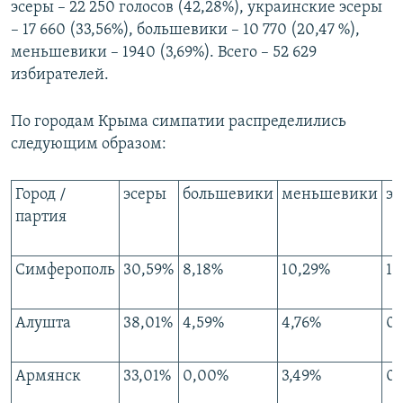
эсеры – 22 250 голосов (42,28%), украинские эсеры
– 17 660 (33,56%), большевики – 10 770 (20,47 %),
меньшевики – 1940 (3,69%). Всего – 52 629
избирателей.
По городам Крыма симпатии распределились
следующим образом:
Город /
эсеры
большевики
меньшевики
э
партия
Симферополь
30,59%
8,18%
10,29%
1,
Алушта
38,01%
4,59%
4,76%
0
Армянск
33,01%
0,00%
3,49%
0,