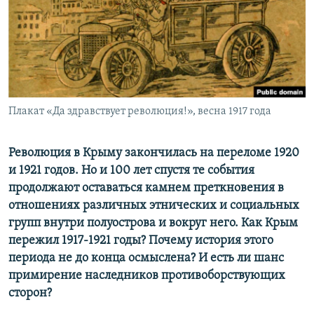
ПРИСОЕДИНЯЙТЕСЬ!
ПОБЕДИТЕЛЕЙ НЕ СУДЯТ?
КРЫМ.НЕПОКОРЕННЫЙ
ELIFBE
УКРАИНСКАЯ ПРОБЛЕМА КРЫМА
Все сайты RFE/RL
Плакат «Да здравствует революция!», весна 1917 года
Революция в Крыму закончилась на переломе 1920
и 1921 годов. Но и 100 лет спустя те события
продолжают оставаться камнем преткновения в
отношениях различных этнических и социальных
групп внутри полуострова и вокруг него. Как Крым
пережил 1917-1921 годы? Почему история этого
периода не до конца осмыслена? И есть ли шанс
примирение наследников противоборствующих
сторон?