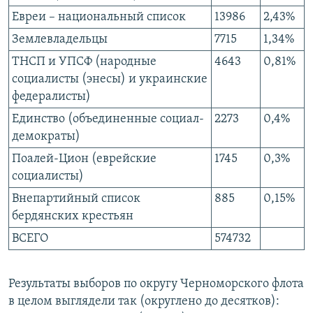
Евреи – национальный список
13986
2,43%
Землевладельцы
7715
1,34%
ТНСП и УПСФ (народные
4643
0,81%
социалисты (энесы) и украинские
федералисты)
Единство (объединенные социал-
2273
0,4%
демократы)
Поалей-Цион (еврейские
1745
0,3%
социалисты)
Внепартийный список
885
0,15%
бердянских крестьян
ВСЕГО
574732
Результаты выборов по округу Черноморского флота
в целом выглядели так (округлено до десятков):