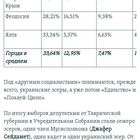
Крым
Феодосия
28,21%
16,51%
9,38%
2,
Ялта
33,34%
5,37%
6,63%
4,
Города в
33,64%
12,95%
7,47%
1,
среднем
Под «другими социалистами» понимаются, прежде
всего, украинские эсеры, а уже потом «Единство» и
«Поалей-Цион».
По итогу выборов депутатами от Таврической
губернии в Учредительном Собрании стали семеро
эсеров, один член Мусисполкома (
Джафер
Сейдамет
), один кадет и один украинский эсер. От