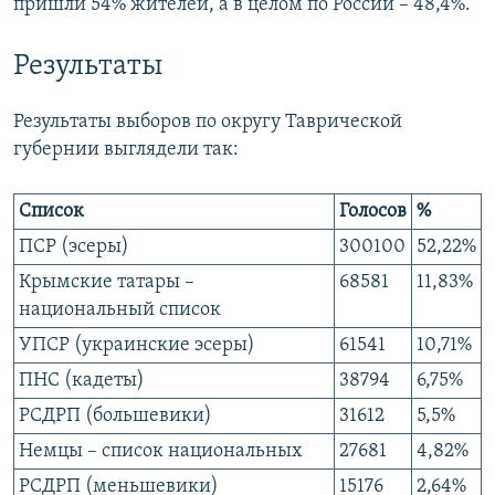
пришли 54% жителей, а в целом по России – 48,4%.
Результаты
Результаты выборов по округу Таврической
губернии выглядели так:
Список
Голосов
%
ПСР (эсеры)
300100
52,22%
Крымские татары –
68581
11,83%
национальный список
УПСР (украинские эсеры)
61541
10,71%
ПНС (кадеты)
38794
6,75%
РСДРП (большевики)
31612
5,5%
Немцы – список национальных
27681
4,82%
РСДРП (меньшевики)
15176
2,64%