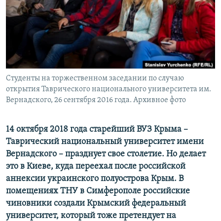
ПРИСОЕДИНЯЙТЕСЬ!
ПОБЕДИТЕЛЕЙ НЕ СУДЯТ?
КРЫМ.НЕПОКОРЕННЫЙ
ELIFBE
УКРАИНСКАЯ ПРОБЛЕМА КРЫМА
Все сайты RFE/RL
Студенты на торжественном заседании по случаю
открытия Таврического национального университета им.
Вернадского, 26 сентября 2016 года. Архивное фото
14 октября 2018 года старейший ВУЗ Крыма –
Таврический национальный университет имени
Вернадского – празднует свое столетие. Но делает
это в Киеве, куда переехал после российской
аннексии украинского полуострова Крым. В
помещениях ТНУ в Симферополе российские
чиновники создали Крымский федеральный
университет, который тоже претендует на