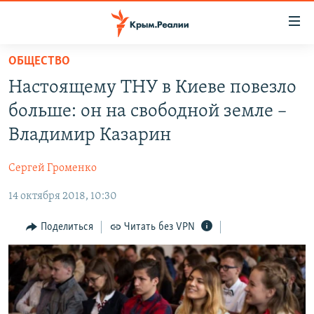
Доступность
ссылки
Вернуться
ОБЩЕСТВО
к
НОВОСТИ
Настоящему ТНУ в Киеве повезло
основному
СПЕЦПРОЕКТЫ
содержанию
больше: он на свободной земле –
ВОДА
Вернутся
ГРУЗ 200
Владимир Казарин
к
ИСТОРИЯ
КАРТА ВОЕННЫХ ОБЪЕКТОВ КРЫМА
главной
Сергей Громенко
ЕЩЕ
11 ЛЕТ ОККУПАЦИИ КРЫМА. 11 ИСТОРИЙ СОПРОТИВЛЕНИЯ
навигации
Вернутся
14 октября 2018, 10:30
РАДІО СВОБОДА
ИНТЕРАКТИВ
к
КАК ОБОЙТИ БЛОКИРОВКУ
ИНФОГРАФИКА
Поделиться
Читать без VPN
поиску
ТЕЛЕПРОЕКТ КРЫМ.РЕАЛИИ
Українською
СОВЕТЫ ПРАВОЗАЩИТНИКОВ
Qırımtatar
ПРОПАВШИЕ БЕЗ ВЕСТИ