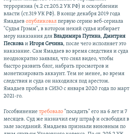
терроризма (ч.2 ст.205.2 УК РФ) и оскорблении
власти (ст.319 УК РФ). В конце декабря 2019 года
Ямадаев
опубликовал
первую серию веб-сериала
"Судья Грэмм", в котором некий судья избирает
меру наказания для
Владимира Путина
,
Дмитрия
Пескова
и
Игоря Сечина
, после чего исполняет это
наказание. Сам Ямадаев во время следствия и суда
неоднократно заявлял, что снял видео, чтобы
быстро развить блог, набрать просмотров и
монетизировать аккаунт. Тем не менее, во время
следствия и суда он находился под арестом.
Ямадаев пробыл в СИЗО с января 2020 года по март
2021-го.
Гособвинение
требовало
"посадить" его на 6 лет и 7
месяцев. Суд же назначил ему штраф и освободил в
зале заседаний. Ямадаева признали виновным по