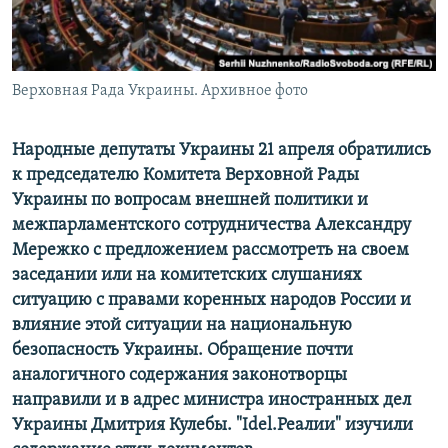
ПРИСОЕДИНЯЙТЕСЬ!
ПОБЕДИТЕЛЕЙ НЕ СУДЯТ?
КРЫМ.НЕПОКОРЕННЫЙ
ELIFBE
Верховная Рада Украины. Архивное фото
УКРАИНСКАЯ ПРОБЛЕМА КРЫМА
Народные депутаты Украины 21 апреля обратились
Все сайты RFE/RL
к председателю Комитета Верховной Рады
Украины по вопросам внешней политики и
межпарламентского сотрудничества Александру
Мережко с предложением рассмотреть на своем
заседании или на комитетских слушаниях
ситуацию с правами коренных народов России и
влияние этой ситуации на национальную
безопасность Украины. Обращение почти
аналогичного содержания законотворцы
направили и в адрес министра иностранных дел
Украины Дмитрия Кулебы. "Idel.Реалии" изучили