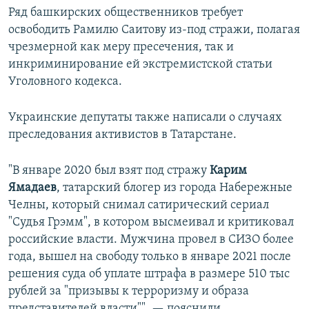
Ряд башкирских общественников требует
освободить Рамилю Саитову из-под стражи, полагая
чрезмерной как меру пресечения, так и
инкриминирование ей экстремистской статьи
Уголовного кодекса.
Украинские депутаты также написали о случаях
преследования активистов в Татарстане.
"В январе 2020 был взят под стражу
Карим
Ямадаев
, татарский блогер из города Набережные
Челны, который снимал сатирический сериал
"Судья Грэмм", в котором высмеивал и критиковал
российские власти. Мужчина провел в СИЗО более
года, вышел на свободу только в январе 2021 после
решения суда об уплате штрафа в размере 510 тыс
рублей за "призывы к терроризму и образа
представителей власти"", — пояснили