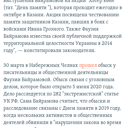
выступления Байрамовой на акции "Хәтер көне"
(тат. "День памяти "), которая проходит ежегодно в
октябре в Казани. Акция посвящена чествованию
памяти защитников Казани, павших в боях с
войсками Ивана Грозного. Также Фаузия
Байрамова известна своей публичной поддержкой
территориальной целостности Украины в 2014
году", — констатировали законодатели.
30 марта в Набережных Челнах
прошел
обыск у
писательницы и общественной деятельницы
Фаузии Байрамовой. Обыск связан с уголовным
делом, которое было открыто 5 июня 2020 года.
Дело расследуется по 282 "экстремистской" статье
УК РФ. Сама Байрамова считает, что обыски и
расследование связаны с Днем памяти в 2019 году,
когда нескольких активистов и общественных
деятелей обвинили в "нарушении закона во время