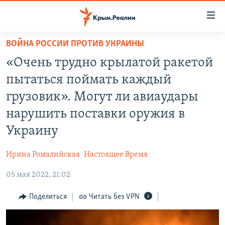
Доступность
ссылки
Вернуться
ВОЙНА РОССИИ ПРОТИВ УКРАИНЫ
к
НОВОСТИ
«Очень трудно крылатой ракетой
основному
СПЕЦПРОЕКТЫ
содержанию
пытаться поймать каждый
ВОДА
Вернутся
ГРУЗ 200
грузовик». Могут ли авиаудары
к
ИСТОРИЯ
КАРТА ВОЕННЫХ ОБЪЕКТОВ КРЫМА
нарушить поставки оружия в
главной
ЕЩЕ
11 ЛЕТ ОККУПАЦИИ КРЫМА. 11 ИСТОРИЙ СОПРОТИВЛЕНИЯ
навигации
Украину
Вернутся
РАДІО СВОБОДА
ИНТЕРАКТИВ
к
Ирина Ромалийская
Настоящее Время
КАК ОБОЙТИ БЛОКИРОВКУ
ИНФОГРАФИКА
поиску
05 мая 2022, 21:02
ТЕЛЕПРОЕКТ КРЫМ.РЕАЛИИ
Українською
Поделиться
Читать без VPN
СОВЕТЫ ПРАВОЗАЩИТНИКОВ
Qırımtatar
ПРОПАВШИЕ БЕЗ ВЕСТИ