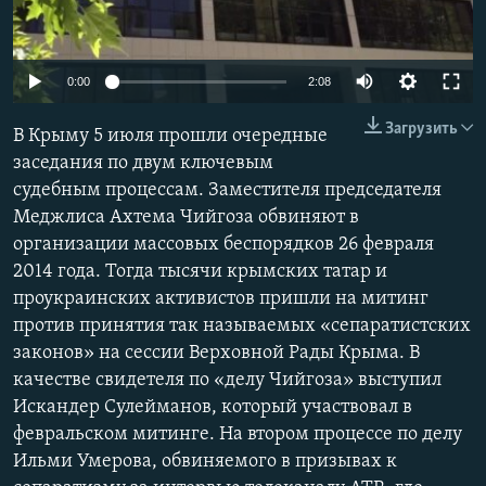
ПРИСОЕДИНЯЙТЕСЬ!
ПОБЕДИТЕЛЕЙ НЕ СУДЯТ?
КРЫМ.НЕПОКОРЕННЫЙ
0:00
2:08
ELIFBE
Загрузить
В Крыму 5 июля прошли очередные
УКРАИНСКАЯ ПРОБЛЕМА КРЫМА
заседания по двум ключевым
Все сайты RFE/RL
судебным процессам. Заместителя председателя
Меджлиса Ахтема Чийгоза обвиняют в
организации массовых беспорядков 26 февраля
2014 года. Тогда тысячи крымских татар и
проукраинских активистов пришли на митинг
против принятия так называемых «сепаратистских
законов» на сессии Верховной Рады Крыма. В
качестве свидетеля по «делу Чийгоза» выступил
Искандер Сулейманов, который участвовал в
февральском митинге. На втором процессе по делу
Ильми Умерова, обвиняемого в призывах к