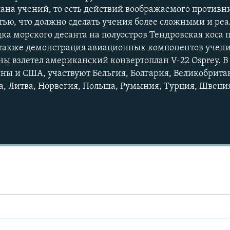
лана учений, то есть действий воображаемого противни
ью, что должно сделать учения более сложными и ре
дка морского десанта на полуостров Тендровская коса
 а также демонстрация авиационных компонентов учени
ы взлетел американский конвертоплан V-22 Osprey. В 
ны и США, участвуют Бельгия, Болгария, Великобритан
да, Литва, Норвегия, Польша, Румыния, Турция, Швеци