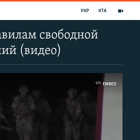
УКР
КТА
авилам свободной
ний (видео)
EMBED