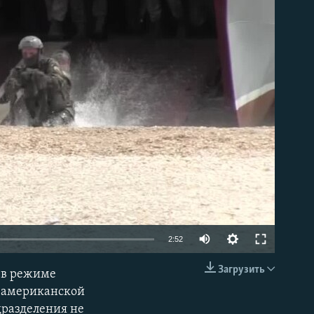
able
2:52
Загрузить
 в режиме
EMBED
с американской
дразделения не