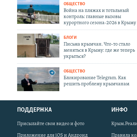
ОБЩЕСТВО
Война на пляжах и тотальный
контроль: главные вызовы
курортного сезона-2026 в Крыму
БЛОГИ
Письма крымчан. Что-то стало
меняться в Крыму: где же теперь
укрыться?
ОБЩЕСТВО
Блокирование Telegram. Как
решить проблему крымчанам
ПОДДЕРЖКА
ИНФО
Українською
Присылайте свои видео и фото
Крым.Реали
Qırımtatar
Приложение для iOS и Андроид
Правила к