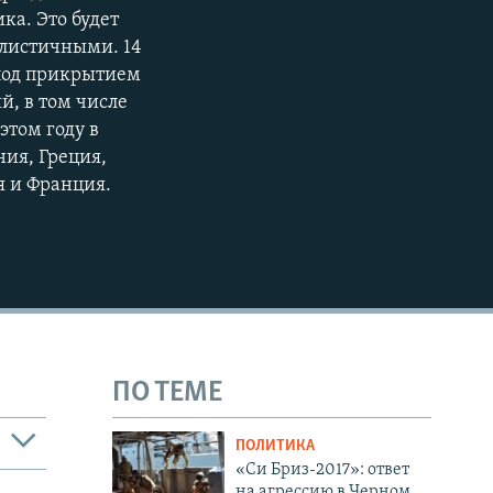
ка. Это будет
алистичными. 14
 под прикрытием
й, в том числе
этом году в
ия, Греция,
я и Франция.
ПО ТЕМЕ
ПОЛИТИКА
«Си Бриз-2017»: ответ
на агрессию в Черном