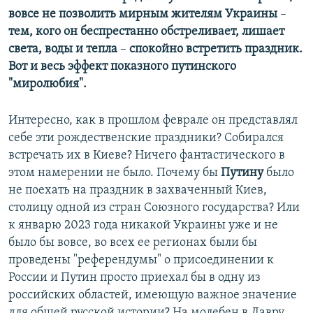
вовсе не позволить мирным жителям Украины
–
тем, кого он беспрестанно обстреливает, лишает
света, воды и тепла
–
спокойно встретить праздник.
Вот и весь эффект показного путинского
"миролюбия".
Интересно, как в прошлом феврале он представлял
себе эти рождественские праздники? Собирался
встречать их в Киеве? Ничего фантастического в
этом намерении не было. Почему бы
Путину
было
не поехать на праздник в захваченный Киев,
столицу одной из стран Союзного государства? Или
к январю 2023 года никакой Украины уже и не
было бы вовсе, во всех ее регионах были бы
проведены "референдумы" о присоединении к
России и Путин просто приехал бы в одну из
российских областей, имеющую важное значение
для общей русской истории? На молебен в Лавру,