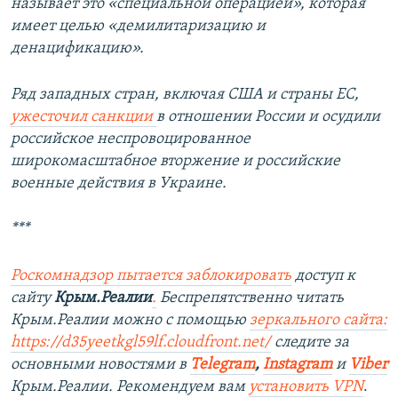
называет это «специальной операцией», которая
имеет целью «демилитаризацию и
денацификацию».
Ряд западных стран, включая США и страны ЕС,
ужесточил санкции
в отношении России и осудили
российское неспровоцированное
широкомасштабное вторжение и российские
военные действия в Украине.
***
Роскомнадзор пытается заблокировать
доступ к
сайту
Крым.Реалии
.
Беспрепятственно читать
Крым.Реалии можно с помощью
зеркального сайта:
https://d35yeetkgl59lf.cloudfront.net/
следите за
основными новостями в
Telegram
,
Instagram
и
Viber
Крым.Реалии. Рекомендуем вам
установить VPN
.