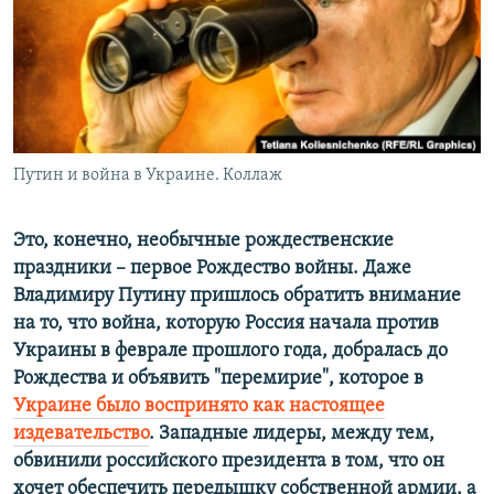
ПРИСОЕДИНЯЙТЕСЬ!
ПОБЕДИТЕЛЕЙ НЕ СУДЯТ?
КРЫМ.НЕПОКОРЕННЫЙ
ELIFBE
УКРАИНСКАЯ ПРОБЛЕМА КРЫМА
Все сайты RFE/RL
Путин и война в Украине. Коллаж
Это, конечно, необычные рождественские
праздники – ​
первое Рождество войны. Даже
Владимиру Путину пришлось обратить внимание
на то, что война, которую Россия начала против
Украины в феврале прошлого года, добралась до
Рождества и объявить "перемирие", которое в
Украине было воспринято как настоящее
издевательство
. Западные лидеры, между тем,
обвинили российского президента в том, что он
хочет обеспечить передышку собственной армии, а