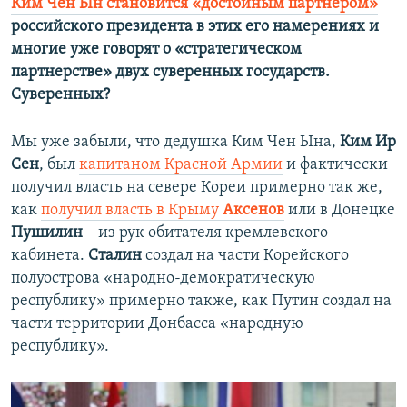
Ким Чен Ын становится «достойным партнером»
российского президента в этих его намерениях и
многие уже говорят о «стратегическом
партнерстве» двух суверенных государств.
Суверенных?
Мы уже забыли, что дедушка Ким Чен Ына,
Ким Ир
Сен
, был
капитаном Красной Армии
и фактически
получил власть на севере Кореи примерно так же,
как
получил власть в Крыму
Аксенов
или в Донецке
Пушилин
– из рук обитателя кремлевского
кабинета.
Сталин
создал на части Корейского
полуострова «народно-демократическую
республику» примерно также, как Путин создал на
части территории Донбасса «народную
республику».