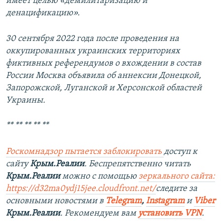
имеет целью «демилитаризацию и
денацификацию».
30 сентября 2022 года после проведения на
оккупированных украинских территориях
фиктивных референдумов о вхождении в состав
России Москва объявила об аннексии Донецкой,
Запорожской, Луганской и Херсонской областей
Украины.
** ** ** ** **
Роскомнадзор пытается заблокировать
доступ к
сайту
Крым.Реалии
. Беспрепятственно читать
Крым.Реалии
можно с помощью
зеркального сайта:
https://d32ma0ydj15jee.cloudfront.net/
следите за
основными новостями в
Telegram
,
Instagram
и
Viber
Крым.Реалии
. Рекомендуем вам
установить VPN
.