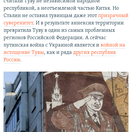
считали Туву не независимой народной
республикой, а неотъемлемой частью Китая. Но
Сталин не оставил тувинцам даже этот
призрачный
суверенитет
. И в результате аннексия территории
превратила Туву в один из самых проблемных
регионов Российской Федерации. А сейчас
путинская война с Украиной является и
войной на
истощение Тувы
, как и ряда
других республик
России
.