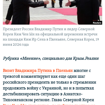
ПРИСОЕДИНЯЙТЕСЬ!
ПОБЕДИТЕЛЕЙ НЕ СУДЯТ?
КРЫМ.НЕПОКОРЕННЫЙ
ELIFBE
Президент России Владимир Путин и лидер Северной
УКРАИНСКАЯ ПРОБЛЕМА КРЫМА
Кореи Ким Чен Ын на официальной церемонии встречи
Все сайты RFE/RL
на площади Ким Ир Сена в Пхеньяне, Северная Корея, 19
июня 2024 года
Рубрика «Мнение», специально для Крым.Реалии
Визит Владимира Путина в Пхеньян
многие с
тревогой комментируют как еще один шаг
российского президента не только в стремлении
продолжить войну с Украиной, но и в попытках
дестабилизировать ситуацию в Азиатско-
Тихоокеанском регионе. Глава Северной Кореи