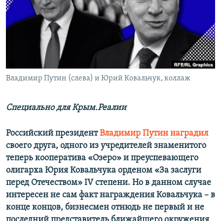
ПРИСОЕДИНЯЙТЕСЬ!
ПОБЕДИТЕЛЕЙ НЕ СУДЯТ?
КРЫМ.НЕПОКОРЕННЫЙ
ELIFBE
УКРАИНСКАЯ ПРОБЛЕМА КРЫМА
Все сайты RFE/RL
Владимир Путин (слева) и Юрий Ковальчук, коллаж
Специально для Крым.Реалии
Российский президент
Владимир Путин наградил
своего друга, одного из учредителей знаменитого
теперь кооператива «Озеро» и преуспевающего
олигарха Юрия Ковальчука орденом «За заслуги
перед Отечеством» IV степени. Но в данном случае
интересен не сам факт награждения Ковальчука –
в
конце концов, бизнесмен отнюдь не первый и не
последний представитель ближайшего окружения