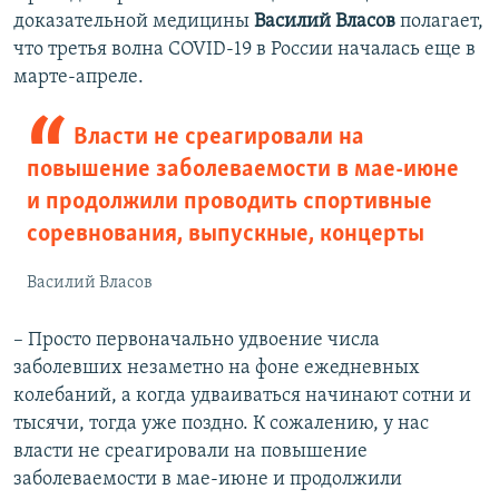
ы
у
доказательной медицины
Василий Власов
полагает,
д
ю
что третья волна COVID-19 в России началась еще в
у
щ
марте-апреле.
щ
и
и
й
Власти не среагировали на
й
с
повышение заболеваемости в мае-июне
с
л
и продолжили проводить спортивные
л
а
соревнования, выпускные, концерты
а
й
й
д
Василий Власов
д
– Просто первоначально удвоение числа
заболевших незаметно на фоне ежедневных
колебаний, а когда удваиваться начинают сотни и
тысячи, тогда уже поздно. К сожалению, у нас
власти не среагировали на повышение
заболеваемости в мае-июне и продолжили