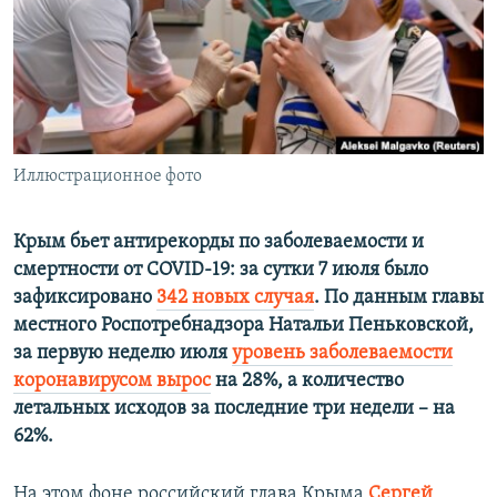
ПРИСОЕДИНЯЙТЕСЬ!
ПОБЕДИТЕЛЕЙ НЕ СУДЯТ?
КРЫМ.НЕПОКОРЕННЫЙ
ELIFBE
УКРАИНСКАЯ ПРОБЛЕМА КРЫМА
Все сайты RFE/RL
Иллюстрационное фото
Крым бьет антирекорды по заболеваемости и
смертности от COVID-19: за сутки 7 июля было
зафиксировано
342 новых случая
. По данным главы
местного Роспотребнадзора Натальи Пеньковской,
за первую неделю июля
уровень заболеваемости
коронавирусом вырос
на 28%, а количество
летальных исходов за последние три недели – на
62%.
На этом фоне российский глава Крыма
Сергей