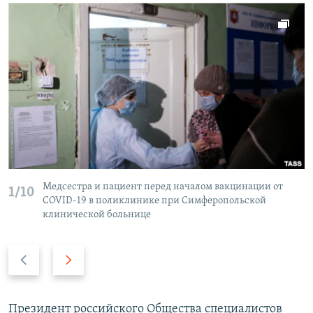
Медсестра и пациент перед началом вакцинации от
1/10
COVID-19 в поликлинике при Симферопольской
клинической больнице
П
С
р
л
е
е
д
д
Президент российского Общества специалистов