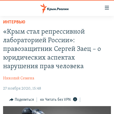
Доступность
ссылки
Вернуться
ИНТЕРВЬЮ
к
НОВОСТИ
«Крым стал репрессивной
основному
СПЕЦПРОЕКТЫ
содержанию
лабораторией России»:
ВОДА
Вернутся
ГРУЗ 200
правозащитник Сергей Заец – о
к
ИСТОРИЯ
КАРТА ВОЕННЫХ ОБЪЕКТОВ КРЫМА
юридических аспектах
главной
ЕЩЕ
11 ЛЕТ ОККУПАЦИИ КРЫМА. 11 ИСТОРИЙ СОПРОТИВЛЕНИЯ
навигации
нарушения прав человека
Вернутся
РАДІО СВОБОДА
ИНТЕРАКТИВ
к
Николай Семена
КАК ОБОЙТИ БЛОКИРОВКУ
ИНФОГРАФИКА
поиску
27 ноября 2020, 15:48
ТЕЛЕПРОЕКТ КРЫМ.РЕАЛИИ
Українською
Поделиться
Читать без VPN
СОВЕТЫ ПРАВОЗАЩИТНИКОВ
Qırımtatar
ПРОПАВШИЕ БЕЗ ВЕСТИ