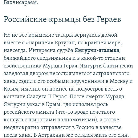
Бахчисараем.
Российские крымцы без Гераев
Но не все крымские татары вернулись домой
вместе с «царицей» Ертуган, по крайней мере,
навсегда. Интересна судьба
Ямгурчи-аталыка
,
ближайшего сподвижника и в какой-то степени
свойственника Мурада Герая. Ямгурчи фактически
заведовал двором несостоявшегося астраханского
хана, ездил с его особыми поручениями в Москву и
Крым, именно он принес на полуостров весть о
кончине Саадета ІІ Герая. После смерти Мурада
Ямгурчи уехал в Крым, где исполнял роль
российского амията (что-то вроде почетного
консула с широкими полномочиями), а также
неоднократно отправлялся в Россию в качестве
посла хана. В Астрахани же остался жить его сын.