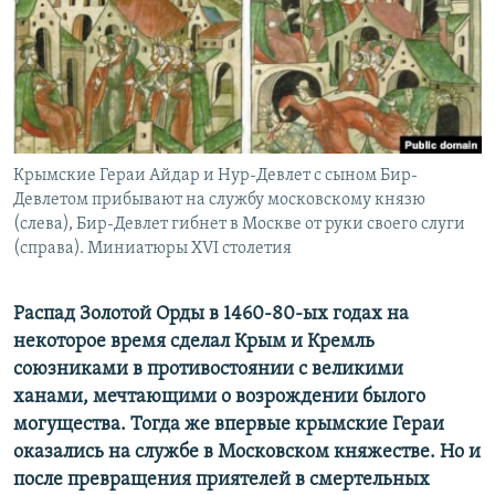
ПРИСОЕДИНЯЙТЕСЬ!
ПОБЕДИТЕЛЕЙ НЕ СУДЯТ?
КРЫМ.НЕПОКОРЕННЫЙ
ELIFBE
УКРАИНСКАЯ ПРОБЛЕМА КРЫМА
Все сайты RFE/RL
Крымские Гераи Айдар и Нур-Девлет с сыном Бир-
Девлетом прибывают на службу московскому князю
(слева), Бир-Девлет гибнет в Москве от руки своего слуги
(справа). Миниатюры XVI столетия
Распад Золотой Орды в 1460-80-ых годах на
некоторое время сделал Крым и Кремль
союзниками в противостоянии с великими
ханами, мечтающими о возрождении былого
могущества. Тогда же впервые крымские Гераи
оказались на службе в Московском княжестве. Но и
после превращения приятелей в смертельных