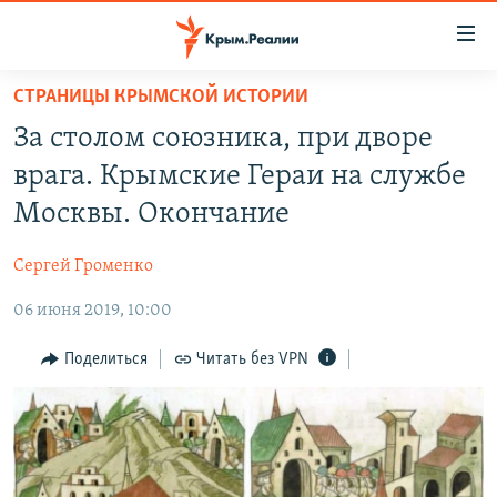
Доступность
ссылки
Вернуться
СТРАНИЦЫ КРЫМСКОЙ ИСТОРИИ
к
НОВОСТИ
За столом союзника, при дворе
основному
СПЕЦПРОЕКТЫ
содержанию
врага. Крымские Гераи на службе
ВОДА
Вернутся
ГРУЗ 200
Москвы. Окончание
к
ИСТОРИЯ
КАРТА ВОЕННЫХ ОБЪЕКТОВ КРЫМА
главной
Сергей Громенко
ЕЩЕ
11 ЛЕТ ОККУПАЦИИ КРЫМА. 11 ИСТОРИЙ СОПРОТИВЛЕНИЯ
навигации
Вернутся
06 июня 2019, 10:00
РАДІО СВОБОДА
ИНТЕРАКТИВ
к
КАК ОБОЙТИ БЛОКИРОВКУ
ИНФОГРАФИКА
Поделиться
Читать без VPN
поиску
ТЕЛЕПРОЕКТ КРЫМ.РЕАЛИИ
Українською
СОВЕТЫ ПРАВОЗАЩИТНИКОВ
Qırımtatar
ПРОПАВШИЕ БЕЗ ВЕСТИ