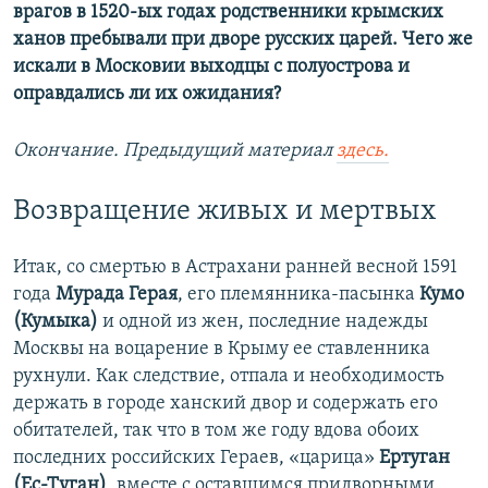
врагов в 1520-ых годах родственники крымских
ханов пребывали при дворе русских царей. Чего же
искали в Московии выходцы с полуострова и
оправдались ли их ожидания?
Окончание. Предыдущий материал
здесь.
Возвращение живых и мертвых
Итак, со смертью в Астрахани ранней весной 1591
года
Мурада Герая
, его племянника-пасынка
Кумо
(Кумыка)
и одной из жен, последние надежды
Москвы на воцарение в Крыму ее ставленника
рухнули. Как следствие, отпала и необходимость
держать в городе ханский двор и содержать его
обитателей, так что в том же году вдова обоих
последних российских Гераев, «царица»
Ертуган
(Ес-Туган)
, вместе с оставшимся придворными