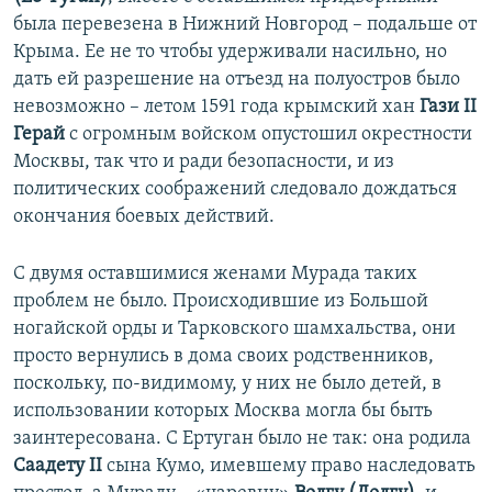
была перевезена в Нижний Новгород – подальше от
Крыма. Ее не то чтобы удерживали насильно, но
дать ей разрешение на отъезд на полуостров было
невозможно – летом 1591 года крымский хан
Гази ІІ
Герай
с огромным войском опустошил окрестности
Москвы, так что и ради безопасности, и из
политических соображений следовало дождаться
окончания боевых действий.
С двумя оставшимися женами Мурада таких
проблем не было. Происходившие из Большой
ногайской орды и Тарковского шамхальства, они
просто вернулись в дома своих родственников,
поскольку, по-видимому, у них не было детей, в
использовании которых Москва могла бы быть
заинтересована. С Ертуган было не так: она родила
Саадету ІІ
сына Кумо, имевшему право наследовать