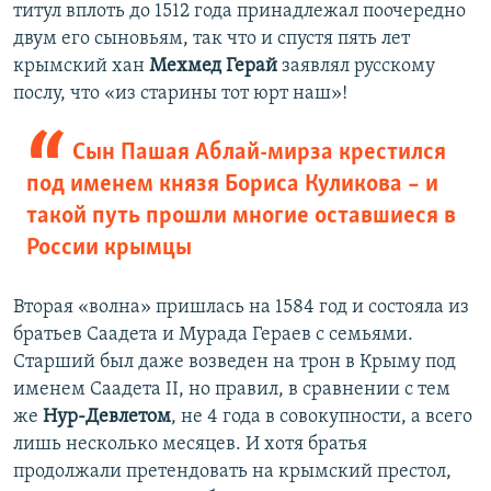
титул вплоть до 1512 года принадлежал поочередно
двум его сыновьям, так что и спустя пять лет
крымский хан
Мехмед Герай
заявлял русскому
послу, что «из старины тот юрт наш»!
Сын Пашая Аблай-мирза крестился
под именем князя Бориса Куликова – и
такой путь прошли многие оставшиеся в
России крымцы
Вторая «волна» пришлась на 1584 год и состояла из
братьев Саадета и Мурада Гераев с семьями.
Старший был даже возведен на трон в Крыму под
именем Саадета ІІ, но правил, в сравнении с тем
же
Нур-Девлетом
, не 4 года в совокупности, а всего
лишь несколько месяцев. И хотя братья
продолжали претендовать на крымский престол,