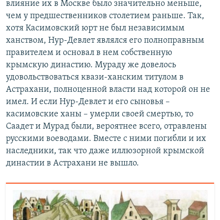
влияние их в Москве было значительно меньше,
чем у предшественников столетием раньше. Так,
хотя Касимовский юрт не был независимым
ханством, Нур-Девлет являлся его полноправным
правителем и основал в нем собственную
крымскую династию. Мураду же довелось
удовольствоваться квази-ханским титулом в
Астрахани, полноценной власти над которой он не
имел. И если Нур-Девлет и его сыновья –
касимовские ханы – умерли своей смертью, то
Саадет и Мурад были, вероятнее всего, отравлены
русскими воеводами. Вместе с ними погибли и их
наследники, так что даже иллюзорной крымской
династии в Астрахани не вышло.