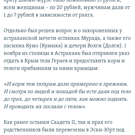
брату Шабан-мурзе было пожаловано 15 рублей,
всем женщинам – по 20 рублей, мужчинам дали от
1 до 7 рублей в зависимости от ранга.
Отдельно был решен вопрос и о захороненных у
астраханской мечети останках Мурада, а также его
пасынка Кумо (Кумыка) и дочери Волги (Долги). 1
ноября из столицы в Астрахань был отправлен указ
отдать в Крым тела Гераев и предоставить корм и
телеги прибывшим за ними крымцам:
«И корм тем татарам дали примерено к прежним.
И смотря по людей и лошадей бы есте дали под тело
до трех, до четырех и до пяти, как можно поднять.
И проводить их послали с телом».
Как ранее останки Саадета ІІ, так и прах его
родственников были перевезены в Эски-Юрт под