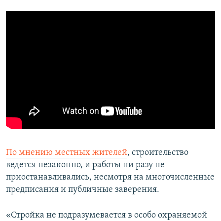
По мнению местных жителей
, строительство
ведется незаконно, и работы ни разу не
приостанавливались, несмотря на многочисленные
предписания и публичные заверения.
«Стройка не подразумевается в особо охраняемой