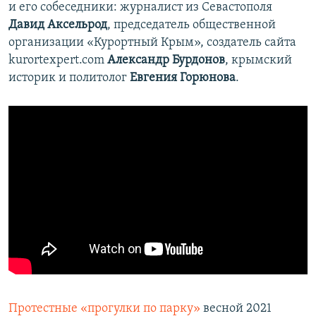
и его собеседники: журналист из Севастополя
Давид Аксельрод
, председатель общественной
организации «Курортный Крым», создатель сайта
kurortexpert.com
Александр Бурдонов
, крымский
историк и политолог
Евгения Горюнова
.
Протестные «прогулки по парку»
весной 2021