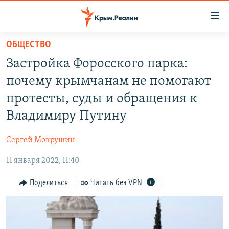
Доступность
ссылки
Вернуться
ОБЩЕСТВО
к
НОВОСТИ
Застройка Форосского парка:
основному
СПЕЦПРОЕКТЫ
содержанию
почему крымчанам не помогают
ВОДА
Вернутся
ГРУЗ 200
протесты, суды и обращения к
к
ИСТОРИЯ
КАРТА ВОЕННЫХ ОБЪЕКТОВ КРЫМА
Владимиру Путину
главной
ЕЩЕ
11 ЛЕТ ОККУПАЦИИ КРЫМА. 11 ИСТОРИЙ СОПРОТИВЛЕНИЯ
навигации
Сергей Мокрушин
Вернутся
РАДІО СВОБОДА
ИНТЕРАКТИВ
к
11 января 2022, 11:40
КАК ОБОЙТИ БЛОКИРОВКУ
ИНФОГРАФИКА
поиску
Поделиться
Читать без VPN
ТЕЛЕПРОЕКТ КРЫМ.РЕАЛИИ
Українською
СОВЕТЫ ПРАВОЗАЩИТНИКОВ
Qırımtatar
ПРОПАВШИЕ БЕЗ ВЕСТИ