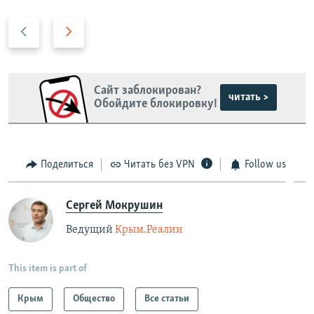
П
С
р
л
е
е
д
д
Сайт заблокирован?
ы
у
читать >
Обойдите блокировку!
д
ю
у
щ
щ
и
и
й
Поделиться
Читать без VPN
Follow us
й
с
с
л
Сергей Мокрушин
л
а
Ведущий
Крым.Реалии
а
й
й
д
д
This item is part of
Крым
Общество
Все статьи