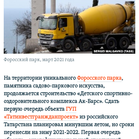
ПРИСОЕДИНЯЙТЕСЬ!
ПОБЕДИТЕЛЕЙ НЕ СУДЯТ?
КРЫМ.НЕПОКОРЕННЫЙ
ELIFBE
УКРАИНСКАЯ ПРОБЛЕМА КРЫМА
Все сайты RFE/RL
Форосский парк, март 2021 года
На территории уникального
Форосского парка
,
памятника садово-паркового искусства,
продолжается строительство «Детского спортивно-
оздоровительного комплекса Ак-Барс». Сдать
первую очередь объекта
ГУП
«Татинвестгранжданпроект»
из российского
Татарстана планировал минувшим летом, но сроки
перенесли на зиму 2021-2022. Первая очередь