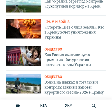
Как Украина берет под контроль
«сухопутный коридор» в Крым
КРЫМ И ВОЙНА
«Стереть Киев с лица земли». Кто
в Крыму хочет уничтожения
Украины
ОБЩЕСТВО
Как Россия «мотивирует»
крымских абитуриентов
поступать в вузы Украины
ОБЩЕСТВО
Война на пляжах и тотальный
контроль: главные вызовы
курортного сезона-2026 в Крыму
ОБЩЕСТВО
КТА
УКР
«Отдых с талонами на бензин»: