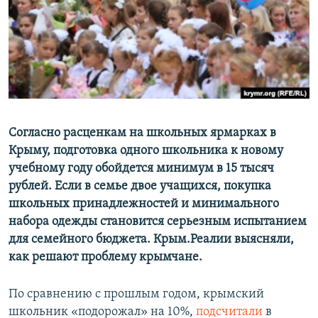
ПРИСОЕДИНЯЙТЕСЬ!
ПОБЕДИТЕЛЕЙ НЕ СУДЯТ?
КРЫМ.НЕПОКОРЕННЫЙ
ELIFBE
УКРАИНСКАЯ ПРОБЛЕМА КРЫМА
Все сайты RFE/RL
Согласно расценкам на школьных ярмарках в
Крыму, подготовка одного школьника к новому
учебному году обойдется минимум в 15 тысяч
рублей. Если в семье двое учащихся, покупка
школьных принадлежностей и минимального
набора одежды становится серьезным испытанием
для семейного бюджета. Крым.Реалии выясняли,
как решают проблему крымчане.
По сравнению с прошлым годом, крымский
школьник «подорожал» на 10%,
подсчитали
в