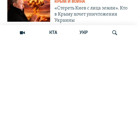
КРЫМ И ВОЙНА
«Стереть Киев с лица земли». Кто
в Крыму хочет уничтожения
Украины
КТА
УКР
ОБЩЕСТВО
Как Россия «мотивирует»
крымских абитуриентов
поступать в вузы Украины
Искать
ОБЩЕСТВО
Война на пляжах и тотальный
контроль: главные вызовы
курортного сезона-2026 в Крыму
ОБЩЕСТВО
«Отдых с талонами на бензин»:
курортный сезон в Крыму
ОБЩЕСТВО