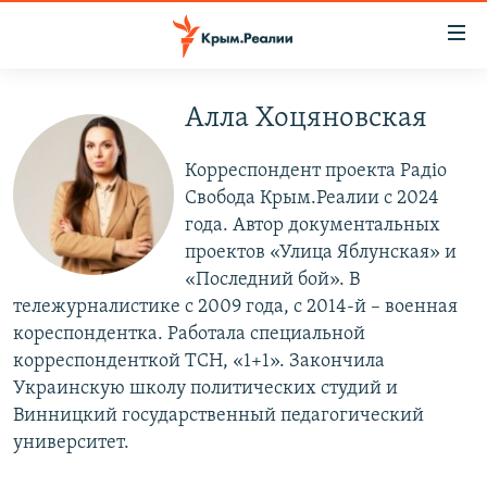
Доступность
ссылки
Вернуться
к
Алла Хоцяновская
НОВОСТИ
основному
СПЕЦПРОЕКТЫ
содержанию
Корреспондент проекта Радіо
ВОДА
Вернутся
ГРУЗ 200
Свобода Крым.Реалии с 2024
к
года. Автор документальных
ИСТОРИЯ
КАРТА ВОЕННЫХ ОБЪЕКТОВ КРЫМА
главной
проектов «Улица Яблунская» и
ЕЩЕ
11 ЛЕТ ОККУПАЦИИ КРЫМА. 11 ИСТОРИЙ СОПРОТИВЛЕНИЯ
навигации
«Последний бой». В
Вернутся
тележурналистике с 2009 года, с 2014-й – военная
РАДІО СВОБОДА
ИНТЕРАКТИВ
к
кореспондентка. Работала специальной
КАК ОБОЙТИ БЛОКИРОВКУ
ИНФОГРАФИКА
поиску
корреспонденткой ТСН, «1+1». Закончила
Украинскую школу политических студий и
ТЕЛЕПРОЕКТ КРЫМ.РЕАЛИИ
Українською
Винницкий государственный педагогический
СОВЕТЫ ПРАВОЗАЩИТНИКОВ
университет.
Qırımtatar
ПРОПАВШИЕ БЕЗ ВЕСТИ