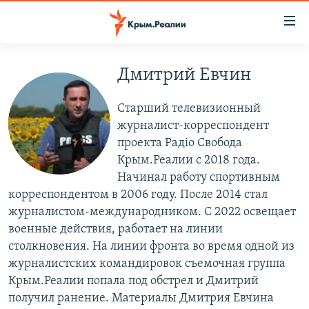
Доступность
ссылки
Вернуться
к
Дмитрий Евчин
НОВОСТИ
основному
СПЕЦПРОЕКТЫ
содержанию
Старший телевизионный
ВОДА
Вернутся
ГРУЗ 200
журналист-корреспондент
к
проекта Радіо Свобода
ИСТОРИЯ
КАРТА ВОЕННЫХ ОБЪЕКТОВ КРЫМА
главной
Крым.Реалии с 2018 года.
ЕЩЕ
11 ЛЕТ ОККУПАЦИИ КРЫМА. 11 ИСТОРИЙ СОПРОТИВЛЕНИЯ
навигации
Начинал работу спортивным
Вернутся
корреспондентом в 2006 году. После 2014 стал
РАДІО СВОБОДА
ИНТЕРАКТИВ
к
журналистом-международником. С 2022 освещает
КАК ОБОЙТИ БЛОКИРОВКУ
ИНФОГРАФИКА
поиску
военные действия, работает на линии
столкновения. На линии фронта во время одной из
ТЕЛЕПРОЕКТ КРЫМ.РЕАЛИИ
Українською
журналистских командировок съемочная группа
СОВЕТЫ ПРАВОЗАЩИТНИКОВ
Крым.Реалии попала под обстрел и Дмитрий
Qırımtatar
получил ранение. Материалы Дмитрия Евчина
ПРОПАВШИЕ БЕЗ ВЕСТИ