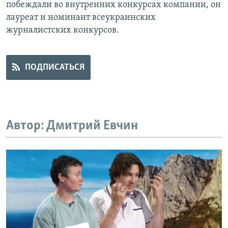
побеждали во внутренних конкурсах компании, он
ПРИСОЕДИНЯЙТЕСЬ!
ПОБЕДИТЕЛЕЙ НЕ СУДЯТ?
лауреат и номинант всеукраинских
КРЫМ.НЕПОКОРЕННЫЙ
журналистских конкурсов.
ELIFBE
УКРАИНСКАЯ ПРОБЛЕМА КРЫМА
ПОДПИСАТЬСЯ
Все сайты RFE/RL
Автор: Дмитрий Евчин