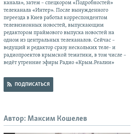
канала», затем – спецкором «Подробностей»
ПРИСОЕДИНЯЙТЕСЬ!
ПОБЕДИТЕЛЕЙ НЕ СУДЯТ?
телеканала «Интер». После вынужденного
КРЫМ.НЕПОКОРЕННЫЙ
переезда в Киев работал корреспондентом
телевизионных новостей, выпускающим
ELIFBE
редактором праймового выпуска новостей на
УКРАИНСКАЯ ПРОБЛЕМА КРЫМА
одном из центральных телеканалов. Сейчас –
Все сайты RFE/RL
ведущий и редактор сразу нескольких теле- и
радиопроектов крымской тематики, в том числе –
ведёт утренние эфиры Радио «Крым.Реалии»
ПОДПИСАТЬСЯ
Автор: Максим Кошелев