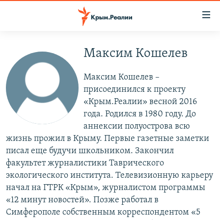
Доступность
ссылки
Вернуться
к
Максим Кошелев
НОВОСТИ
основному
СПЕЦПРОЕКТЫ
содержанию
Максим Кошелев –
ВОДА
Вернутся
ГРУЗ 200
присоединился к проекту
к
«Крым.Реалии» весной 2016
ИСТОРИЯ
КАРТА ВОЕННЫХ ОБЪЕКТОВ КРЫМА
главной
года. Родился в 1980 году. До
ЕЩЕ
11 ЛЕТ ОККУПАЦИИ КРЫМА. 11 ИСТОРИЙ СОПРОТИВЛЕНИЯ
навигации
аннексии полуострова всю
Вернутся
жизнь прожил в Крыму. Первые газетные заметки
РАДІО СВОБОДА
ИНТЕРАКТИВ
к
писал еще будучи школьником. Закончил
КАК ОБОЙТИ БЛОКИРОВКУ
ИНФОГРАФИКА
поиску
факультет журналистики Таврического
экологического института. Телевизионную карьеру
ТЕЛЕПРОЕКТ КРЫМ.РЕАЛИИ
Українською
начал на ГТРК «Крым», журналистом программы
СОВЕТЫ ПРАВОЗАЩИТНИКОВ
«12 минут новостей». Позже работал в
Qırımtatar
Симферополе собственным корреспондентом «5
ПРОПАВШИЕ БЕЗ ВЕСТИ