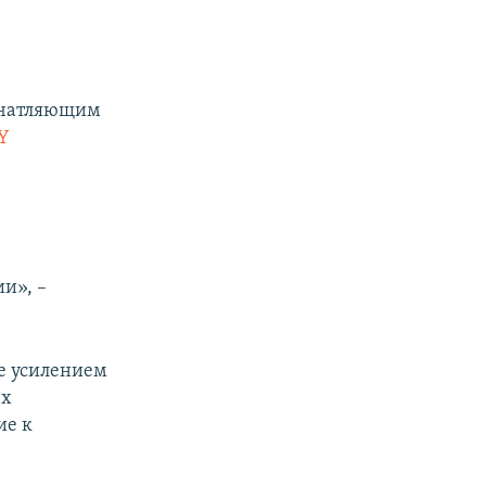
ечатляющим
FY
и», –
е усилением
ех
ие к