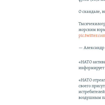
О скандале, 
Тысячекилог
морским взр
pic.twitter.c
— Александр 
«НАТО активи
информирует
«НАТО отреаг
своего прису
истребителей
воздушным па