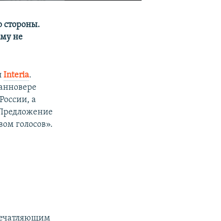
о стороны.
ему не
л
Interia
.
Ганновере
оссии, а
 Предложение
ом голосов».
печатляющим