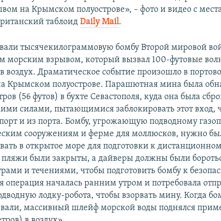
вом на Крымском полуострове», – фото и видео с мест
британский таблоид
Daily Mail
.
вали тысячекилограммовую бомбу Второй мировой в
 морским взрывом, который вызвал 100-футовые вол
в воздух. Драматическое событие произошло в портов
на Крымском полуострове. Парашютная мина была обн
тров (56 футов) в бухте Севастополя, куда она была сбр
кими силами, пытающимися заблокировать этот вход, 
 порт и из порта. Бомбу, угрожающую подводному газоп
ским сооружениям и ферме для моллюсков, нужно бы
вать в открытое море для подготовки к дистанционном
ляжи были закрыты, а дайверы должны были боротьс
рами и течениями, чтобы подготовить бомбу к безопас
я операция началась ранним утром и потребовала отп
дводную лодку-робота, чтобы взорвать мину. Когда бом
рвали, массивный шлейф морской воды поднялся прим
етров) в воздух».