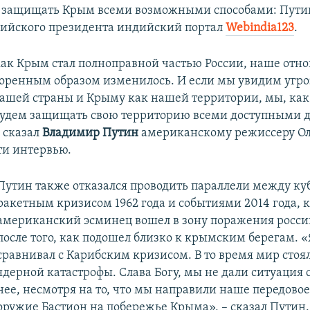
т защищать Крым всеми возможными способами: Путин
сийского президента индийский портал
Webindia123
.
 как Крым стал полноправной частью России, наше отн
оренным образом изменилось. И если мы увидим угро
ашей страны и Крыму как нашей территории, мы, как
 будем защищать свою территорию всеми доступными д
– сказал
Владимир Путин
американскому режиссеру Ол
ти интервью.
Путин также отказался проводить параллели между к
ракетным кризисом 1962 года и событиями 2014 года, 
американский эсминец вошел в зону поражения росси
после того, как подошел близко к крымским берегам. «
сравнивал с Карибским кризисом. В то время мир стоя
ядерной катастрофы. Слава Богу, мы не дали ситуация 
нее, несмотря на то, что мы направили наше передово
оружие Бастион на побережье Крыма», – сказал Пути