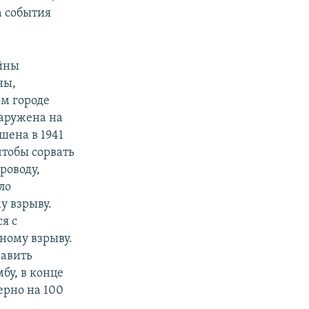
а события
ойны
ны,
ом городе
аружена на
ошена в 1941
чтобы сорвать
роводу,
ло
у взрыву.
я с
ному взрыву.
равить
бу, в конце
ерно на 100