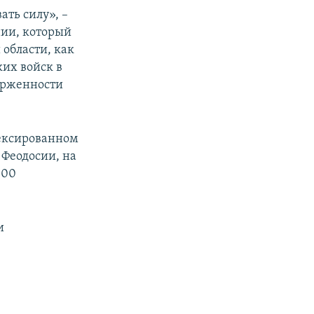
ать силу», –
ии, который
 области, как
ких войск в
ерженности
нексированном
 Феодосии, на
400
и