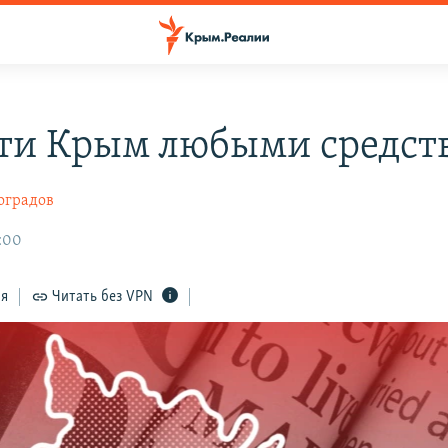
ти Крым любыми средст
оградов
2:00
ся
Читать без VPN