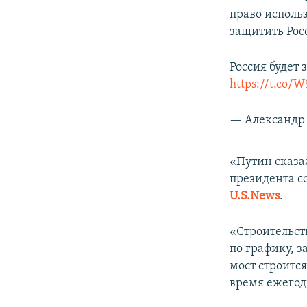
право исполь
защитить Рос
Россия будет
https://t.co
— Александр 
«Путин сказал
президента с
U.S.News
.
«Строительст
по графику, 
мост строитс
время ежегод