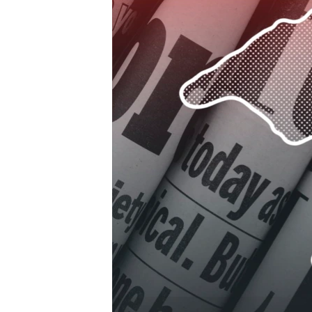
ПОБЕДИТЕЛЕЙ НЕ СУДЯТ?
КРЫМ.НЕПОКОРЕННЫЙ
ELIFBE
УКРАИНСКАЯ ПРОБЛЕМА КРЫМА