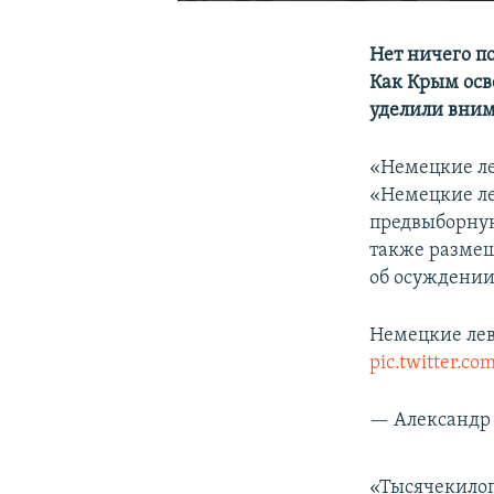
Нет ничего по
Как Крым осв
уделили вним
«Немецкие ле
«Немецкие ле
предвыборную
также размещ
об осуждении
Немецкие лев
pic.twitter.c
— Александр 
«Тысячекило