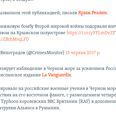
вызванном этой публикацией, писали
Крым.Реалии
.
раммовую бомбу Второй мировой войны подорвали вп
ывом на Крымском полуострове
https://t.co/yYFLmDeZ
om/ZBrhMvqLFD
Виноградов (@CrimeaMonitor)
15 червня 2017 р.
зирует наблюдение в Черном море за усилением Росси
 испанское издание
La Vanguardia
.
ировало на российские военные учения в Черном мор
тствия на его восточном фланге, с размещением четыр
 Typhoon королевских ВВС Британии (RAF) в дополнен
трулям Альянса в Румынии.