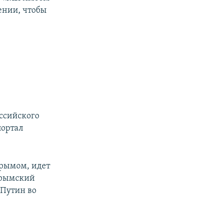
ении, чтобы
оссийского
портал
Крымом, идет
Крымский
 Путин во