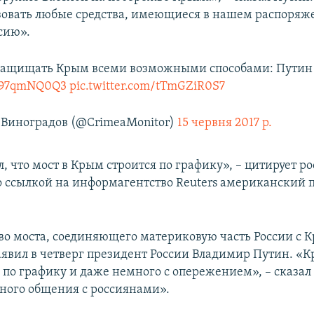
зовать любые средства, имеющиеся в нашем распоряж
сию».
 защищать Крым всеми возможными способами: Путин
/W97qmNQ0Q3
pic.twitter.com/tTmGZiR0S7
Виноградов (@CrimeaMonitor)
15 червня 2017 р.
, что мост в Крым строится по графику», – цитирует р
о ссылкой на информагентство Reuters американский 
во моста, соединяющего материковую часть России с 
заявил в четверг президент России Владимир Путин. «
я по графику и даже немного с опережением», – сказал
ного общения с россиянами».