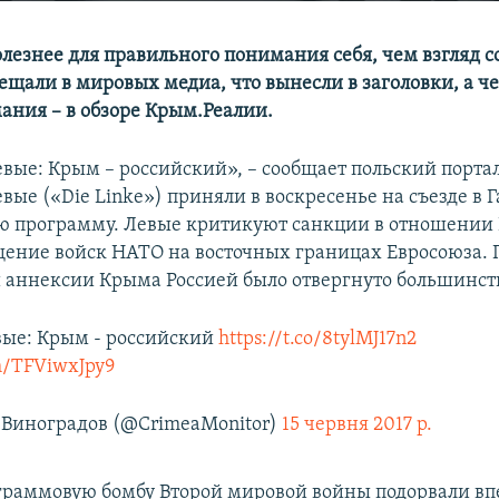
лезнее для правильного понимания себя, чем взгляд с
ещали в мировых медиа, что вынесли в заголовки, а ч
ания – в обзоре Крым.Реалии.
вые: Крым – российский», – сообщает польский порта
вые («Die Linke») приняли в воскресенье на съезде в 
 программу. Левые критикуют санкции в отношении Р
ение войск НАТО на восточных границах Евросоюза.
 аннексии Крыма Россией было отвергнуто большинств
ые: Крым - российский
https://t.co/8tylMJ17n2
om/TFViwxJpy9
Виноградов (@CrimeaMonitor)
15 червня 2017 р.
граммовую бомбу Второй мировой войны подорвали в