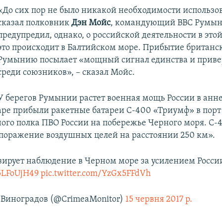
«До сих пор не было никакой необходимости использов
сказал полковник
Дэн Мойс
, командующий ВВС Румын
предупредил, однако, о российской деятельности в этой
это происходит в Балтийском море. Прибытие британс
Румынию посылает «мощный сигнал единства и прив
среди союзников», – сказал Мойс.
У берегов Румынии растет военная мощь России в ан
аре прибыли ракетные батареи С-400 «Триумф» в порт
тного полка ПВО России на побережье Черного моря. С-
поражение воздушных целей на расстоянии 250 км».
ирует наблюдение в Черном море за усилением Росси
w5LFoUjH49
pic.twitter.com/YzGx5FFdVh
Виноградов (@CrimeaMonitor)
15 червня 2017 р.