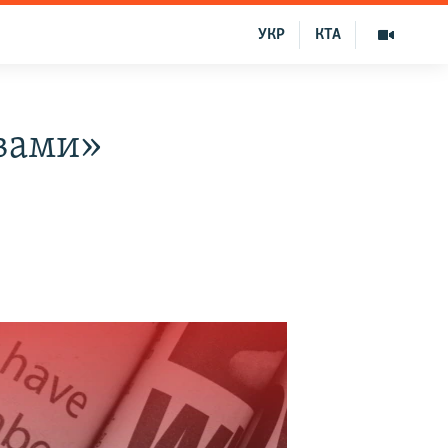
УКР
КТА
вами»