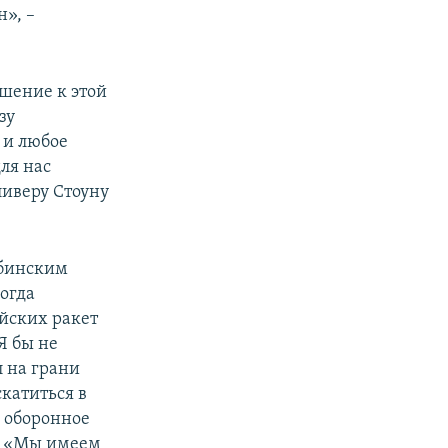
», –
ошение к этой
зу
 и любое
ля нас
иверу Стоуну
убинским
когда
йских ракет
Я бы не
л на грани
скатиться в
е оборонное
н. «Мы имеем