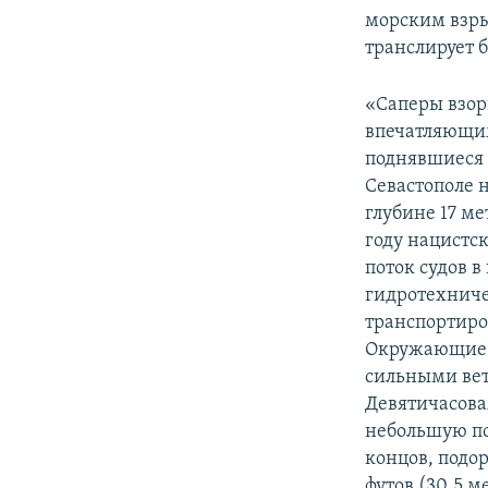
морским взры
транслирует 
«Саперы взор
впечатляющим
поднявшиеся 
Севастополе 
глубине 17 ме
году нацистс
поток судов в
гидротехниче
транспортиро
Окружающие п
сильными вет
Девятичасова
небольшую по
концов, подо
футов (30,5 м