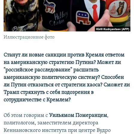
ПРИСОЕДИНЯЙТЕСЬ!
ПОБЕДИТЕЛЕЙ НЕ СУДЯТ?
КРЫМ.НЕПОКОРЕННЫЙ
ELIFBE
Иллюстрационное фото
УКРАИНСКАЯ ПРОБЛЕМА КРЫМА
Все сайты RFE/RL
Станут ли новые санкции против Кремля ответом
на американскую стратегию Путина? Может ли
"российское расследование" расшатать
американскую политическую систему? Способен
ли Путин отказаться от стратегии хаоса? Сможет ли
Трамп стряхнуть с себя подозрения в
сотрудничестве с Кремлем?
Об этом говорим с
Уильямом Померанцем
,
политологом, заместителем директора
Кеннановского института при центре Вудро