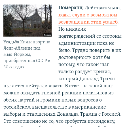
Померанц:
Действительно,
ходят слухи о возможном
возвращении этих усадеб
.
Но никаких
подтверждений со стороны
Усадьба Килленворт на
администрации пока не
Лонг-Айленде под
было. Трудно поверить в их
Нью-Йорком,
достоверность хотя бы
приобретенная СССР в
потому, что такой шаг
50-х годах
только раздует кризис,
который Дональд Трамп
пытается нейтрализовать. В ответ на такой шаг
можно ожидать гневной реакции политиков из
обеих партий и громких новых вопросов о
российском вмешательстве в американские
выборы и отношениях Дональда Трампа с Россией.
Это совершенно не то, что требуется президенту,