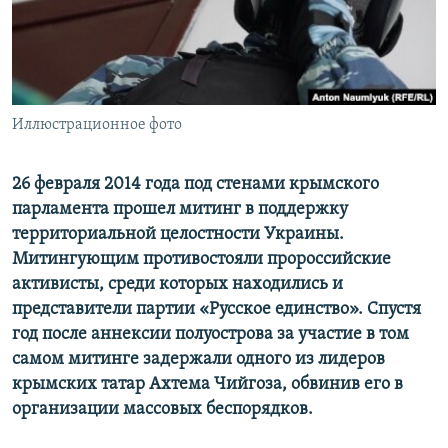
ПРИСОЕДИНЯЙТЕСЬ!
ПОБЕДИТЕЛЕЙ НЕ СУДЯТ?
КРЫМ.НЕПОКОРЕННЫЙ
ELIFBE
Иллюстрационное фото
УКРАИНСКАЯ ПРОБЛЕМА КРЫМА
Все сайты RFE/RL
26 февраля 2014 года под стенами крымского
парламента прошел митинг в поддержку
территориальной целостности Украины.
Митингующим противостояли пророссийские
активисты, среди которых находились и
представители партии «Русское единство».
Спустя
год после аннексии полуострова за участие в том
самом митинге задержали одного из лидеров
крымских татар Ахтема Чийгоза, обвинив его в
организации массовых беспорядков.