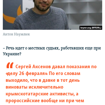
Антон Наумлюк
​– Речь идет о местных судьях, работавших еще при
Украине?
Сергей Аксенов давал показания по
«делу 26 февраля». По его словам
выходило, что в давке в тот день
виноваты исключительно
крымскотатарские активисты, а
пророссийские вообще ни при чем