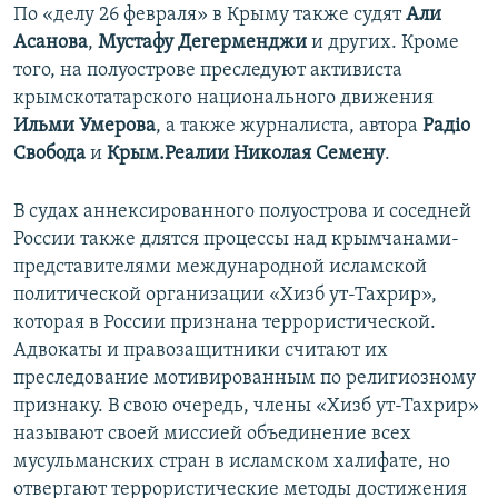
По «делу 26 февраля» в Крыму также судят
Али
Асанова
,
Мустафу Дегерменджи
и других. Кроме
того, на полуострове преследуют активиста
крымскотатарского национального движения
Ильми Умерова
, а также журналиста, автора
Радіо
Свобода
и
Крым.Реалии
Николая Семену
.
В судах аннексированного полуострова и соседней
России также длятся процессы над крымчанами-
представителями международной исламской
политической организации «Хизб ут-Тахрир»,
которая в России признана террористической.
Адвокаты и правозащитники считают их
преследование мотивированным по религиозному
признаку. В свою очередь, члены «Хизб ут-Тахрир»
называют своей миссией объединение всех
мусульманских стран в исламском халифате, но
отвергают террористические методы достижения